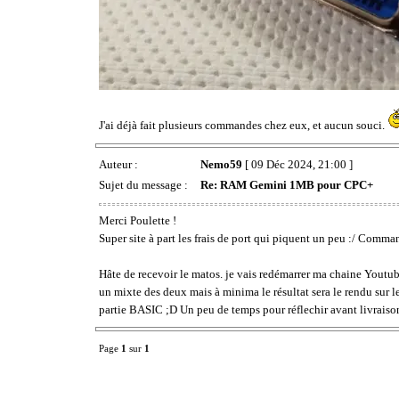
J'ai déjà fait plusieurs commandes chez eux, et aucun souci.
Auteur :
Nemo59
[ 09 Déc 2024, 21:00 ]
Sujet du message :
Re: RAM Gemini 1MB pour CPC+
Merci Poulette !
Super site à part les frais de port qui piquent un peu :/ Comman
Hâte de recevoir le matos. je vais redémarrer ma chaine Youtube
un mixte des deux mais à minima le résultat sera le rendu su
partie BASIC ;D Un peu de temps pour réflechir avant livraison 
Page
1
sur
1