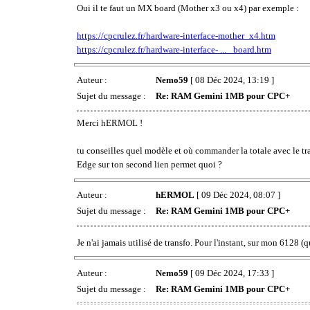
Oui il te faut un MX board (Mother x3 ou x4) par exemple :
https://cpcrulez.fr/hardware-interface-mother_x4.htm
https://cpcrulez.fr/hardware-interface- ... _board.htm
Auteur :
Nemo59
[ 08 Déc 2024, 13:19 ]
Sujet du message :
Re: RAM Gemini 1MB pour CPC+
Merci hERMOL !
tu conseilles quel modèle et où commander la totale avec le 
Edge sur ton second lien permet quoi ?
Auteur :
hERMOL
[ 09 Déc 2024, 08:07 ]
Sujet du message :
Re: RAM Gemini 1MB pour CPC+
Je n'ai jamais utilisé de transfo. Pour l'instant, sur mon 6128 (q
Auteur :
Nemo59
[ 09 Déc 2024, 17:33 ]
Sujet du message :
Re: RAM Gemini 1MB pour CPC+