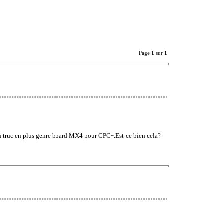
Page
1
sur
1
un truc en plus genre board MX4 pour CPC+.Est-ce bien cela?