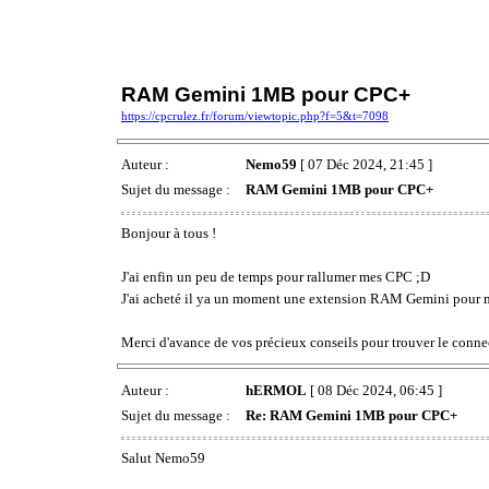
RAM Gemini 1MB pour CPC+
https://cpcrulez.fr/forum/viewtopic.php?f=5&t=7098
Auteur :
Nemo59
[ 07 Déc 2024, 21:45 ]
Sujet du message :
RAM Gemini 1MB pour CPC+
Bonjour à tous !
J'ai enfin un peu de temps pour rallumer mes CPC ;D
J'ai acheté il ya un moment une extension RAM Gemini pour mo
Merci d'avance de vos précieux conseils pour trouver le conn
Auteur :
hERMOL
[ 08 Déc 2024, 06:45 ]
Sujet du message :
Re: RAM Gemini 1MB pour CPC+
Salut Nemo59