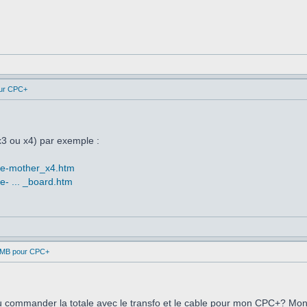
ur CPC+
x3 ou x4) par exemple :
ace-mother_x4.htm
ce- ... _board.htm
1MB pour CPC+
où commander la totale avec le transfo et le cable pour mon CPC+? Mo