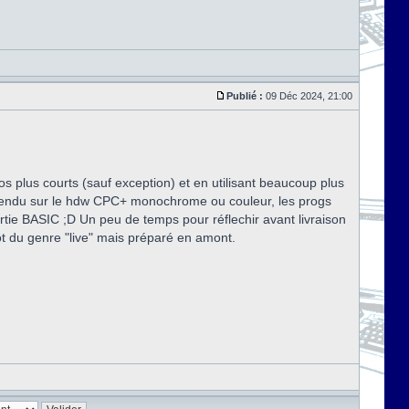
Publié :
09 Déc 2024, 21:00
 plus courts (sauf exception) et en utilisant beaucoup plus
le rendu sur le hdw CPC+ monochrome ou couleur, les progs
ie BASIC ;D Un peu de temps pour réflechir avant livraison
ôt du genre "live" mais préparé en amont.