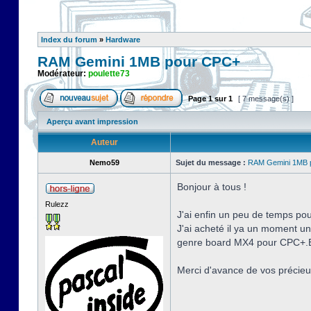
Index du forum
»
Hardware
RAM Gemini 1MB pour CPC+
Modérateur:
poulette73
Page
1
sur
1
[ 7 message(s) ]
Aperçu avant impression
Auteur
Nemo59
Sujet du message :
RAM Gemini 1MB 
Bonjour à tous !
Rulezz
J'ai enfin un peu de temps po
J'ai acheté il ya un moment u
genre board MX4 pour CPC+.E
Merci d'avance de vos précieu