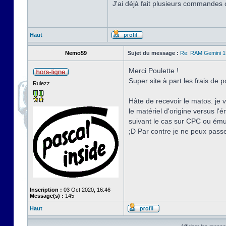
J'ai déjà fait plusieurs commandes
Haut
Nemo59
Sujet du message :
Re: RAM Gemini 
Merci Poulette !
Super site à part les frais de 
Rulezz
Hâte de recevoir le matos. je 
le matériel d'origine versus 
suivant le cas sur CPC ou ému
;D Par contre je ne peux passe
Inscription :
03 Oct 2020, 16:46
Message(s) :
145
Haut