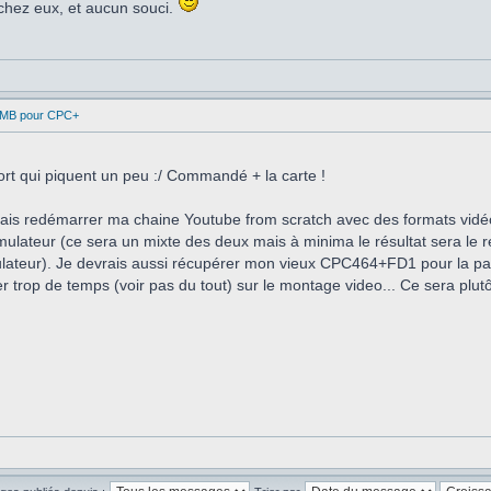
 chez eux, et aucun souci.
1MB pour CPC+
port qui piquent un peu :/ Commandé + la carte !
vais redémarrer ma chaine Youtube from scratch avec des formats vidéos
l'émulateur (ce sera un mixte des deux mais à minima le résultat sera 
lateur). Je devrais aussi récupérer mon vieux CPC464+FD1 pour la part
r trop de temps (voir pas du tout) sur le montage video... Ce sera plut