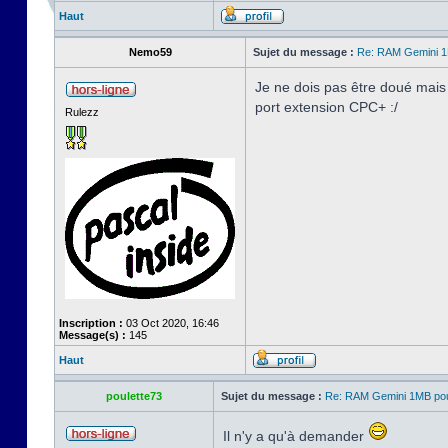
Haut
Nemo59
Sujet du message :
Re: RAM Gemini 
Je ne dois pas être doué mais s
port extension CPC+ :/
Rulezz
Inscription :
03 Oct 2020, 16:46
Message(s) :
145
Haut
poulette73
Sujet du message :
Re: RAM Gemini 1MB po
Il n'y a qu'à demander