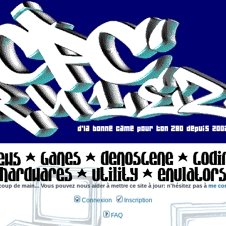
coup de main... Vous pouvez nous aider à mettre ce site à jour: n'hésitez pas à
me con
Connexion
Inscription
FAQ