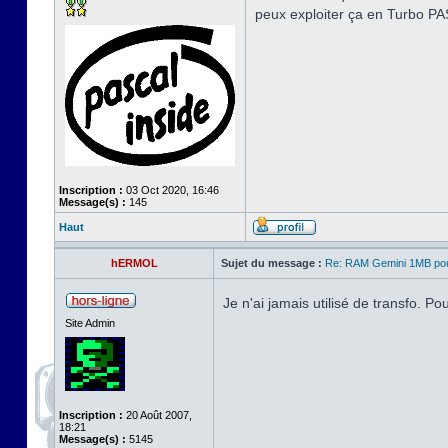
peux exploiter ça en Turbo PA
Inscription :
03 Oct 2020, 16:46
Message(s) :
145
Haut
hERMOL
Sujet du message :
Re: RAM Gemini 1MB po
Je n'ai jamais utilisé de transfo. Po
Site Admin
Inscription :
20 Août 2007,
18:21
Message(s) :
5145