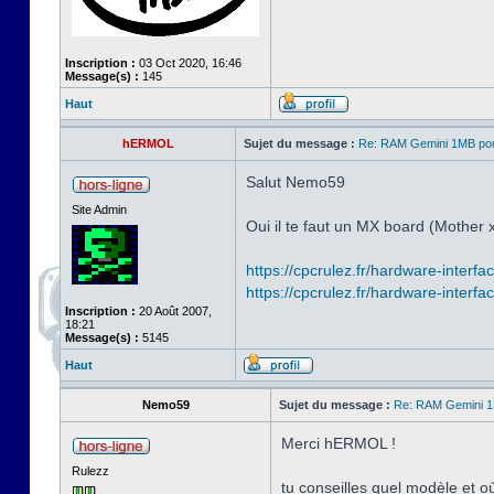
Inscription :
03 Oct 2020, 16:46
Message(s) :
145
Haut
hERMOL
Sujet du message :
Re: RAM Gemini 1MB po
Salut Nemo59
Site Admin
Oui il te faut un MX board (Mother 
https://cpcrulez.fr/hardware-interf
https://cpcrulez.fr/hardware-interfa
Inscription :
20 Août 2007,
18:21
Message(s) :
5145
Haut
Nemo59
Sujet du message :
Re: RAM Gemini 
Merci hERMOL !
Rulezz
tu conseilles quel modèle et 