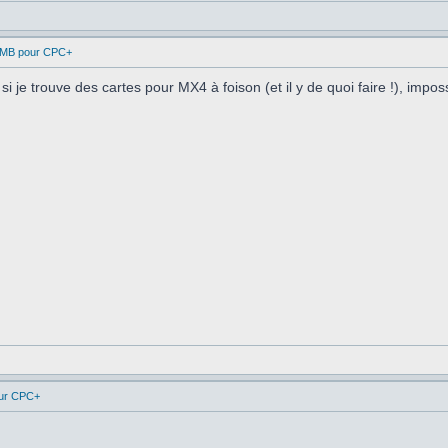
1MB pour CPC+
i je trouve des cartes pour MX4 à foison (et il y de quoi faire !), impo
ur CPC+