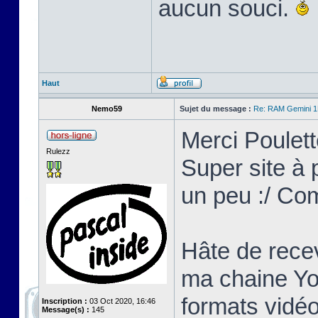
aucun souci.
Haut
Nemo59
Sujet du message :
Re: RAM Gemini 
Merci Poulett
Rulezz
Super site à p
un peu :/ Co
Hâte de recev
ma chaine Yo
formats vidéo
Inscription :
03 Oct 2020, 16:46
Message(s) :
145