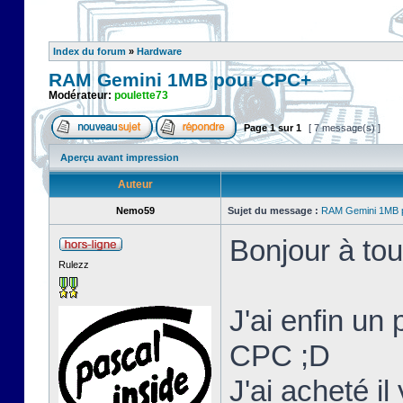
Index du forum
»
Hardware
RAM Gemini 1MB pour CPC+
Modérateur:
poulette73
Page
1
sur
1
[ 7 message(s) ]
Aperçu avant impression
Auteur
Nemo59
Sujet du message :
RAM Gemini 1MB 
Bonjour à tou
Rulezz
J'ai enfin un
CPC ;D
J'ai acheté i