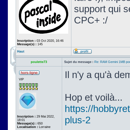
support qui s
CPC+ :/
Inscription :
03 Oct 2020, 16:46
Message(s) :
145
Haut
poulette73
Sujet du message :
Re: RAM Gemini 1MB po
Il n'y a qu'à d
VIP
Hop et voilà...
https://hobbyret
Inscription :
29 Mai 2022,
plus-2
18:01
Message(s) :
650
Localisation :
Lorraine