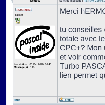
Nemo59
Sujet du message :
Re: RAM Gemini 
Merci hERMO
Rulezz
tu conseille
totale avec l
CPC+? Mon u
et voir comme
Turbo PASCAL
Inscription :
03 Oct 2020, 16:46
Message(s) :
145
lien permet q
Haut