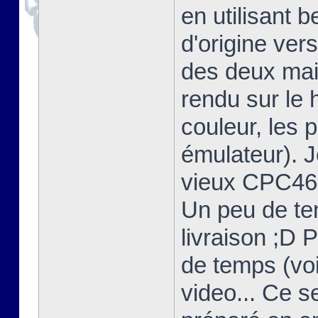
en utilisant 
d'origine ver
des deux mais
rendu sur l
couleur, les 
émulateur). 
vieux CPC464
Un peu de te
livraison ;D 
de temps (voi
video... Ce s