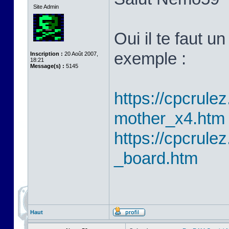
Site Admin
Oui il te faut 
exemple :
Inscription :
20 Août 2007,
18:21
Message(s) :
5145
https://cpcrulez
mother_x4.htm
https://cpcrulez
_board.htm
Haut