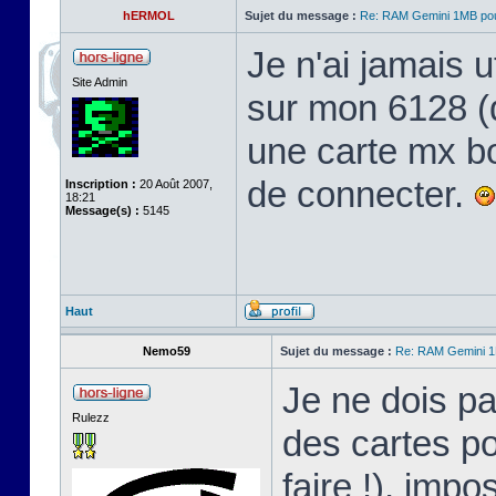
hERMOL
Sujet du message :
Re: RAM Gemini 1MB po
Je n'ai jamais ut
Site Admin
sur mon 6128 (qu
une carte mx bo
de connecter.
Inscription :
20 Août 2007,
18:21
Message(s) :
5145
Haut
Nemo59
Sujet du message :
Re: RAM Gemini 
Je ne dois pa
Rulezz
des cartes po
faire !), impo