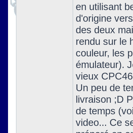
en utilisant 
d'origine ver
des deux mais
rendu sur l
couleur, les 
émulateur). 
vieux CPC464
Un peu de te
livraison ;D 
de temps (voi
video... Ce s