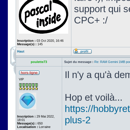
support qui s
CPC+ :/
Inscription :
03 Oct 2020, 16:46
Message(s) :
145
Haut
poulette73
Sujet du message :
Re: RAM Gemini 1MB po
Il n'y a qu'à d
VIP
Hop et voilà...
https://hobbyret
Inscription :
29 Mai 2022,
plus-2
18:01
Message(s) :
650
Localisation :
Lorraine