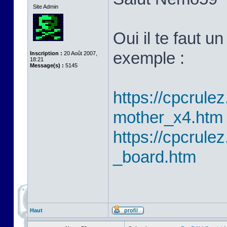
Site Admin
Oui il te faut 
exemple :
Inscription :
20 Août 2007,
18:21
Message(s) :
5145
https://cpcrulez
mother_x4.htm
https://cpcrulez
_board.htm
Haut