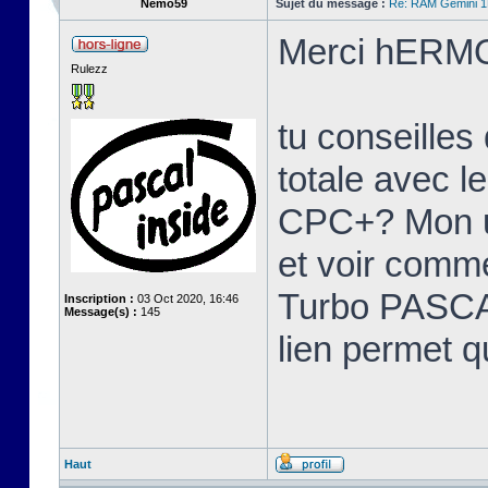
Nemo59
Sujet du message :
Re: RAM Gemini 
Merci hERMO
Rulezz
tu conseille
totale avec l
CPC+? Mon u
et voir comme
Turbo PASCAL
Inscription :
03 Oct 2020, 16:46
Message(s) :
145
lien permet q
Haut