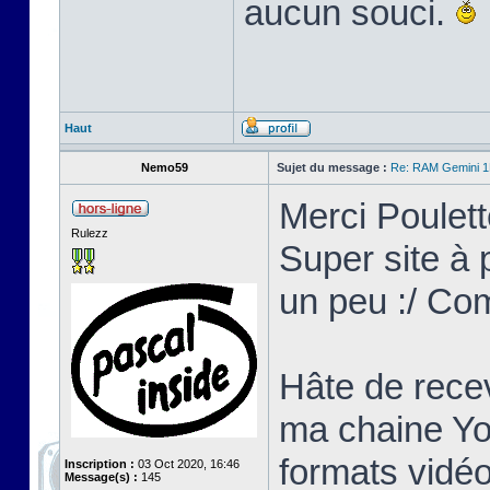
aucun souci.
Haut
Nemo59
Sujet du message :
Re: RAM Gemini 
Merci Poulett
Rulezz
Super site à p
un peu :/ Co
Hâte de recev
ma chaine Yo
formats vidéo
Inscription :
03 Oct 2020, 16:46
Message(s) :
145