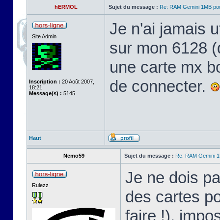
hERMOL
Sujet du message :
Re: RAM Gemini 1MB po
Je n'ai jamais ut
Site Admin
sur mon 6128 (qu
une carte mx bo
de connecter.
Inscription :
20 Août 2007,
18:21
Message(s) :
5145
Haut
Nemo59
Sujet du message :
Re: RAM Gemini 
Je ne dois pa
Rulezz
des cartes po
faire !), impo