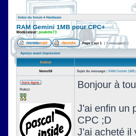
Index du forum
»
Hardware
RAM Gemini 1MB pour CPC+
Modérateur:
poulette73
Page
1
sur
1
[ 7 message(s) ]
Aperçu avant impression
Auteur
Nemo59
Sujet du message :
RAM Gemini 1MB 
Bonjour à tou
Rulezz
J'ai enfin un
CPC ;D
J'ai acheté i