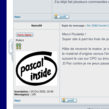
J'ai déjà fait plusieurs commandes
Haut
Nemo59
Sujet du message :
Re: RAM Gemini 
Merci Poulette !
Super site à part les frais de 
Rulezz
Hâte de recevoir le matos. je 
le matériel d'origine versus 
suivant le cas sur CPC ou ému
;D Par contre je ne peux passe
Inscription :
03 Oct 2020, 16:46
Message(s) :
145
Haut