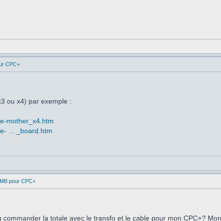
ur CPC+
x3 ou x4) par exemple :
ace-mother_x4.htm
ce- ... _board.htm
1MB pour CPC+
où commander la totale avec le transfo et le cable pour mon CPC+? Mo