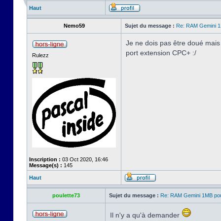
Haut
Nemo59
Sujet du message :
Re: RAM Gemini 
Je ne dois pas être doué mais s
port extension CPC+ :/
Rulezz
Inscription :
03 Oct 2020, 16:46
Message(s) :
145
Haut
poulette73
Sujet du message :
Re: RAM Gemini 1MB po
Il n'y a qu'à demander