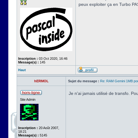
peux exploiter ça en Turbo PA
Inscription :
03 Oct 2020, 16:46
Message(s) :
145
Haut
hERMOL
Sujet du message :
Re: RAM Gemini 1MB po
Je n'ai jamais utilisé de transfo. Po
Site Admin
Inscription :
20 Août 2007,
18:21
Message(s) :
5145