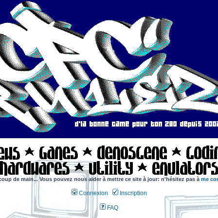
coup de main... Vous pouvez nous aider à mettre ce site à jour: n'hésitez pas à
me con
Connexion
Inscription
FAQ