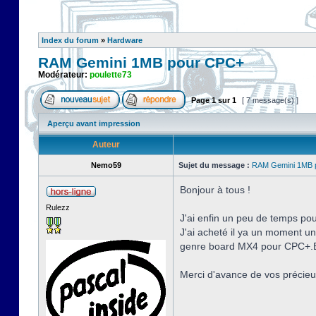
Index du forum
»
Hardware
RAM Gemini 1MB pour CPC+
Modérateur:
poulette73
Page
1
sur
1
[ 7 message(s) ]
Aperçu avant impression
Auteur
Nemo59
Sujet du message :
RAM Gemini 1MB 
Bonjour à tous !
Rulezz
J'ai enfin un peu de temps po
J'ai acheté il ya un moment u
genre board MX4 pour CPC+.E
Merci d'avance de vos précieu