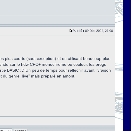
Publié :
09 Déc 2024, 21:00
 plus courts (sauf exception) et en utilisant beaucoup plus
le rendu sur le hdw CPC+ monochrome ou couleur, les progs
ie BASIC ;D Un peu de temps pour réflechir avant livraison
ôt du genre "live" mais préparé en amont.