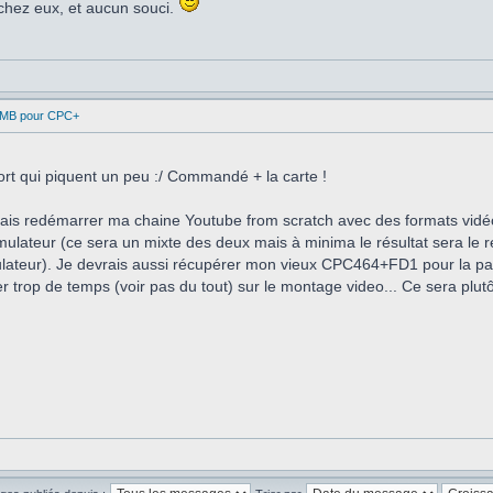
 chez eux, et aucun souci.
1MB pour CPC+
port qui piquent un peu :/ Commandé + la carte !
vais redémarrer ma chaine Youtube from scratch avec des formats vidéos
l'émulateur (ce sera un mixte des deux mais à minima le résultat sera 
lateur). Je devrais aussi récupérer mon vieux CPC464+FD1 pour la part
r trop de temps (voir pas du tout) sur le montage video... Ce sera plut