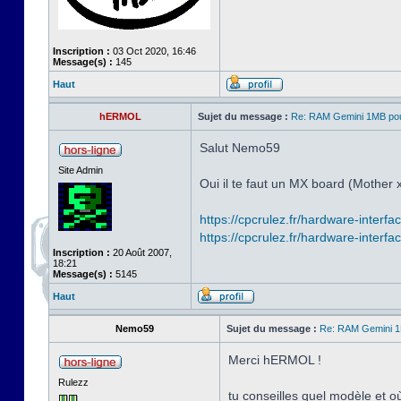
Inscription :
03 Oct 2020, 16:46
Message(s) :
145
Haut
hERMOL
Sujet du message :
Re: RAM Gemini 1MB po
Salut Nemo59
Site Admin
Oui il te faut un MX board (Mother 
https://cpcrulez.fr/hardware-interf
https://cpcrulez.fr/hardware-interfa
Inscription :
20 Août 2007,
18:21
Message(s) :
5145
Haut
Nemo59
Sujet du message :
Re: RAM Gemini 
Merci hERMOL !
Rulezz
tu conseilles quel modèle et 