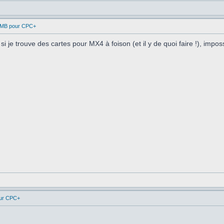
1MB pour CPC+
i je trouve des cartes pour MX4 à foison (et il y de quoi faire !), impo
ur CPC+