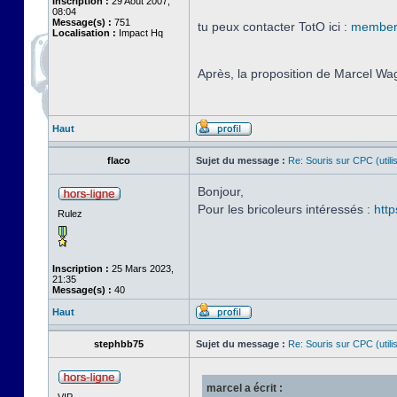
Inscription :
29 Août 2007,
08:04
Message(s) :
751
tu peux contacter TotO ici :
memberl
Localisation :
Impact Hq
Après, la proposition de Marcel W
Haut
flaco
Sujet du message :
Re: Souris sur CPC (utili
Bonjour,
Pour les bricoleurs intéressés :
htt
Rulez
Inscription :
25 Mars 2023,
21:35
Message(s) :
40
Haut
stephbb75
Sujet du message :
Re: Souris sur CPC (utili
marcel a écrit :