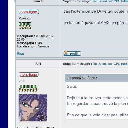
marcel
Sujet du message :
Re: Souris sur CPC (utili
t'as l'extension de Duke qui coûte r
Rulezzzz
ça fait un équivalent AMX, ça gère l
Inscription :
26 Juil 2016,
13:06
Message(s) :
519
Localisation :
Valence
Haut
AsT
Sujet du message :
Re: Souris sur CPC (utili
stephbb75 a écrit :
VIP
Salut,
Déjà faut la trouver cette extension
En regardants pas trouvé le plan 
Et a ce que je voie c'est pas utili