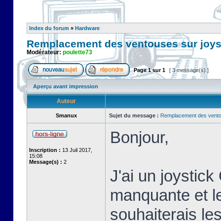
Index du forum
»
Hardware
Remplacement des ventouses sur joys
Modérateur:
poulette73
Page
1
sur
1
[ 3 message(s) ]
Aperçu avant impression
Auteur
Smanux
Sujet du message :
Remplacement des ventou
Bonjour,
Inscription :
13 Juil 2017,
15:08
Message(s) :
2
J'ai un joystic
manquante et le
souhaiterais le