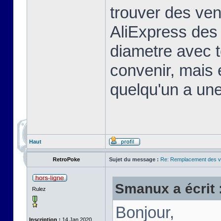
trouver des ven
AliExpress de
diametre avec t
convenir, mais e
quelqu'un a une
Haut
RetroPoke
Sujet du message :
Re: Remplacement des ve
Smanux a écrit 
Rulez
Bonjour,
Inscription :
14 Jan 2020,