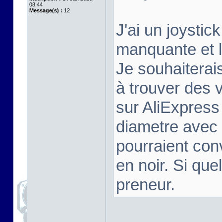
08:44
Message(s) :
12
J'ai un joysti
manquante et l
Je souhaiterais
à trouver des 
sur AliExpres
diametre avec 
pourraient conv
en noir. Si que
preneur.