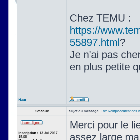
Chez TEMU :
https://www.tem
55897.html
?
Je n'ai pas cher
en plus petite q
Haut
Smanux
Sujet du message :
Re: Remplacement des ve
Merci pour le li
Inscription :
13 Juil 2017,
assez large mai
15:08