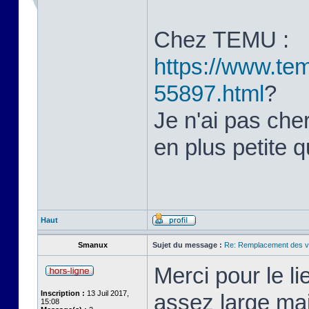
Chez TEMU :
https://www.tem
55897.html
?
Je n'ai pas cher
en plus petite q
Haut
Smanux
Sujet du message :
Re: Remplacement des ve
Merci pour le li
Inscription :
13 Juil 2017,
assez large mai
15:08