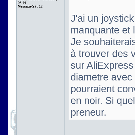
08:44
Message(s) :
12
J'ai un joysti
manquante et l
Je souhaiterais
à trouver des 
sur AliExpres
diametre avec 
pourraient conv
en noir. Si que
preneur.