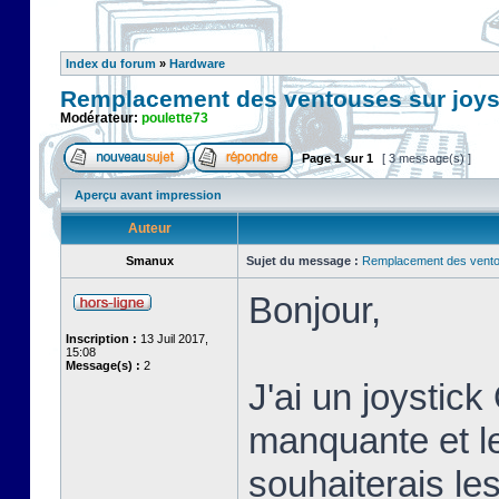
Index du forum
»
Hardware
Remplacement des ventouses sur joys
Modérateur:
poulette73
Page
1
sur
1
[ 3 message(s) ]
Aperçu avant impression
Auteur
Smanux
Sujet du message :
Remplacement des ventou
Bonjour,
Inscription :
13 Juil 2017,
15:08
Message(s) :
2
J'ai un joystic
manquante et le
souhaiterais le