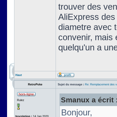
trouver des ven
AliExpress de
diametre avec t
convenir, mais e
quelqu'un a une
Haut
RetroPoke
Sujet du message :
Re: Remplacement des ve
Smanux a écrit 
Rulez
Bonjour,
Inscription :
14 Jan 2020,