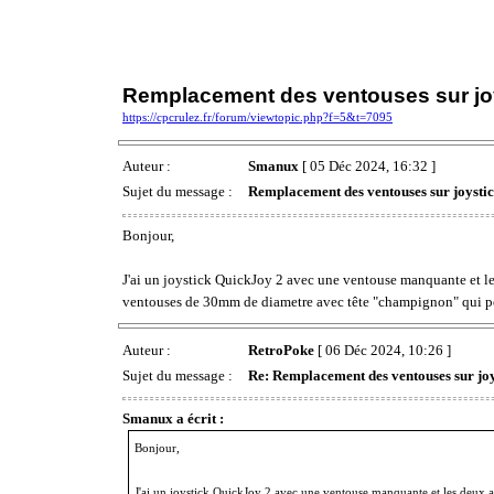
Remplacement des ventouses sur jo
https://cpcrulez.fr/forum/viewtopic.php?f=5&t=7095
Auteur :
Smanux
[ 05 Déc 2024, 16:32 ]
Sujet du message :
Remplacement des ventouses sur joysti
Bonjour,
J'ai un joystick QuickJoy 2 avec une ventouse manquante et les 
ventouses de 30mm de diametre avec tête "champignon" qui pourr
Auteur :
RetroPoke
[ 06 Déc 2024, 10:26 ]
Sujet du message :
Re: Remplacement des ventouses sur jo
Smanux a écrit :
Bonjour,
J'ai un joystick QuickJoy 2 avec une ventouse manquante et les deux au