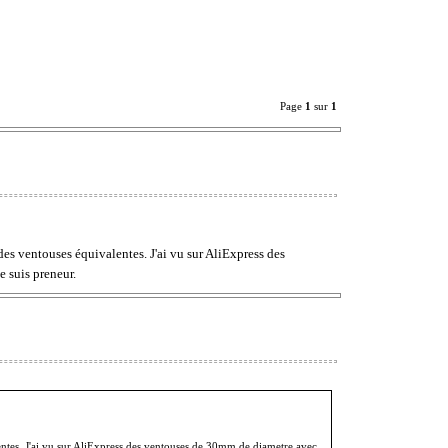
Page
1
sur
1
des ventouses équivalentes. J'ai vu sur AliExpress des
e suis preneur.
lentes. J'ai vu sur AliExpress des ventouses de 30mm de diametre avec