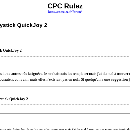
CPC Rulez
https://cpcrulez.fr/forum/
ystick QuickJoy 2
ck QuickJoy 2
deux autres très fatiguées. Je souhaiterais les remplacer mais j'ai du mal à trouver 
aient convenir, mais elles n'existent pas en noir. Si quelqu'un a une suggestion j
ystick QuickJoy 2
tres très fatiguées. Je souhaiterais les remplacer mais j'ai du mal à trouver des ventouses équiva