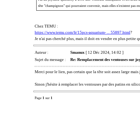
tête "champignon" qui pourraient convenir, mais elles n'existent pas en
Chez TEMU :
https://www.temu.com/fr/15pcs-aquarium- ... 55897.html
?
Je n'ai pas cherché plus, mais il doit en vendre en plus petite q
Auteur :
Smanux
[ 12 Déc 2024, 14:02 ]
Sujet du message :
Re: Remplacement des ventouses sur jo
Merci pour le lien, pas certain que la tête soit assez large mais 
Sinon j'hésite à remplacer les ventouses par des patins en sili
Page
1
sur
1