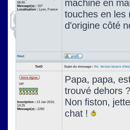
machine en main
08:55
Message(s) :
157
Localisation :
Lyon, France
touches en les r
d'origine côté 
Haut
TotO
Sujet du message :
Re: Version bizarre d'Am
Papa, papa, est
VIP
trouvé dehors 
Non fiston, jett
Inscription :
13 Jan 2010,
14:25
Message(s) :
2282
chat !