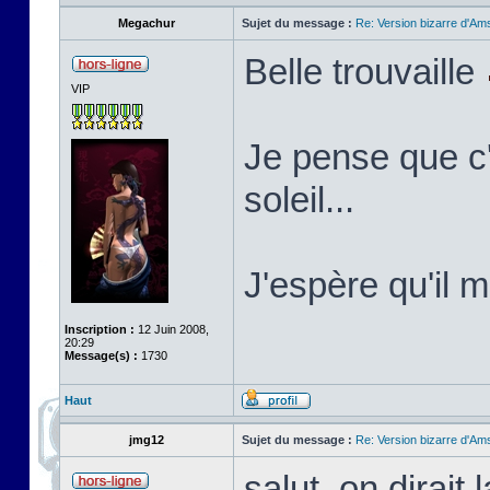
Megachur
Sujet du message :
Re: Version bizarre d'Am
Belle trouvaille
VIP
Je pense que c'
soleil...
J'espère qu'il 
Inscription :
12 Juin 2008,
20:29
Message(s) :
1730
Haut
jmg12
Sujet du message :
Re: Version bizarre d'Am
salut, on dirait