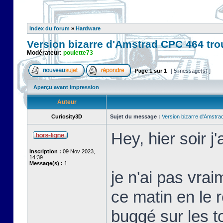
Index du forum
»
Hardware
Version bizarre d'Amstrad CPC 464 tro
Modérateur:
poulette73
Page
1
sur
1
[ 5 message(s) ]
Aperçu avant impression
Auteur
Curiosity3D
Sujet du message :
Version bizarre d'Amstra
Hey, hier soir j
Inscription :
09 Nov 2023,
14:39
Message(s) :
1
je n'ai pas vra
ce matin en le r
buggé sur les t