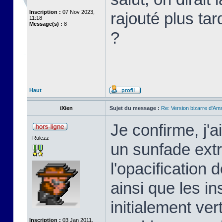
Inscription :
07 Nov 2023,
rajouté plus tar
11:18
Message(s) :
8
?
Haut
iXien
Sujet du message :
Re: Version bizarre d'Am
Je confirme, j'a
Rulezz
un sunfade extrê
l'opacification 
ainsi que les in
initialement ver
Inscription :
03 Jan 2011,