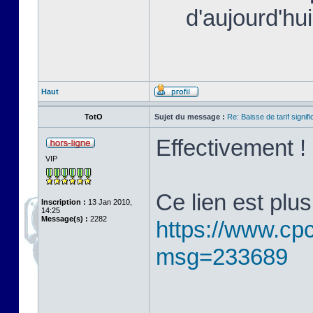
d'aujourd'hui
Haut
TotO
Sujet du message :
Re: Baisse de tarif signifi
Effectivement !
VIP
Ce lien est plus
Inscription :
13 Jan 2010,
14:25
Message(s) :
2282
https://www.cp
msg=233689