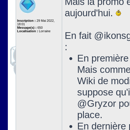
Mais la promo e
aujourd'hui.
Inscription :
29 Mai 2022,
18:01
Message(s) :
650
Localisation :
Lorraine
En fait @ikonsg
:
En première 
Mais comme 
Wiki de modi
suppose qu'i
@Gryzor pour
place.
En dernière 