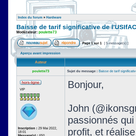
Index du forum
»
Hardware
Baisse de tarif significative de l'USIfAC 
Modérateur:
poulette73
Page
1
sur
1
[ 5 message(s) ]
Aperçu avant impression
Auteur
poulette73
Sujet du message :
Baisse de tarif significativ
Bonjour,
VIP
John (@ikonsgr)
passionnés qui 
Inscription :
29 Mai 2022,
profit, et réal
18:01
Message(s) :
650