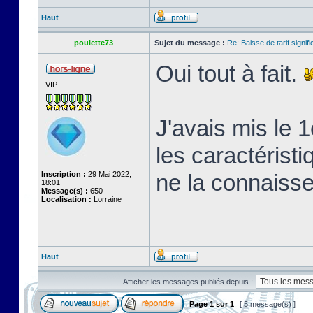
Haut
poulette73
Sujet du message :
Re: Baisse de tarif signifi
Oui tout à fait.
VIP
J'avais mis le 
les caractéristi
Inscription :
29 Mai 2022,
ne la connaiss
18:01
Message(s) :
650
Localisation :
Lorraine
Haut
Afficher les messages publiés depuis :
Page
1
sur
1
[ 5 message(s) ]