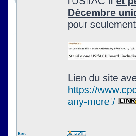
l'USIfAC II
et p
Décembre uni
pour seulemen
Lien du site ave
https://www.cpc
any-more!/
Haut