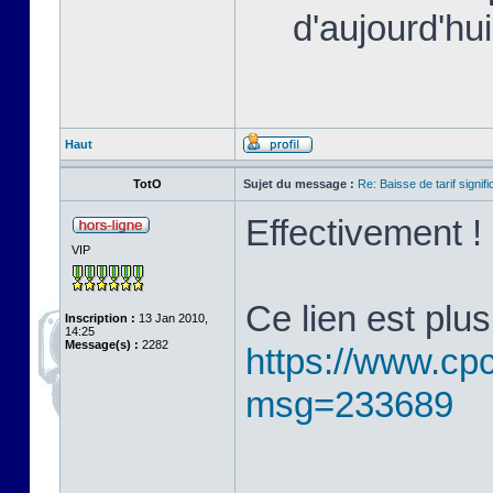
d'aujourd'hui
Haut
TotO
Sujet du message :
Re: Baisse de tarif signifi
Effectivement !
VIP
Ce lien est plus
Inscription :
13 Jan 2010,
14:25
Message(s) :
2282
https://www.cp
msg=233689