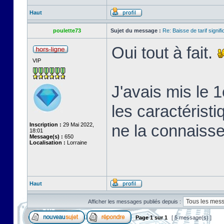
Haut
poulette73
Sujet du message :
Re: Baisse de tarif signifi
Oui tout à fait.
VIP
J'avais mis le 
les caractéristi
Inscription :
29 Mai 2022,
ne la connaiss
18:01
Message(s) :
650
Localisation :
Lorraine
Haut
Afficher les messages publiés depuis :
Page
1
sur
1
[ 5 message(s) ]