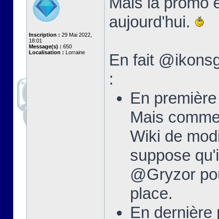
Mais la promo e
aujourd'hui.
Inscription :
29 Mai 2022,
18:01
Message(s) :
650
Localisation :
Lorraine
En fait @ikonsg
:
En première 
Mais comme 
Wiki de modi
suppose qu'i
@Gryzor pour
place.
En dernière 