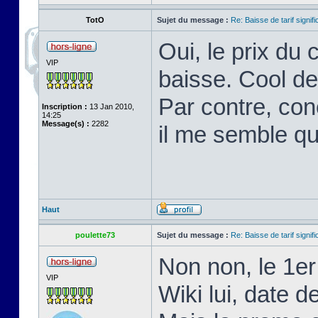
TotO
Sujet du message :
Re: Baisse de tarif signifi
Oui, le prix du
VIP
baisse. Cool de
Par contre, co
Inscription :
13 Jan 2010,
14:25
Message(s) :
2282
il me semble qu
Haut
poulette73
Sujet du message :
Re: Baisse de tarif signifi
Non non, le 1er 
VIP
Wiki lui, date d