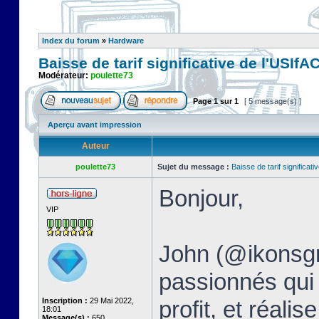
Index du forum
»
Hardware
Baisse de tarif significative de l'USIfAC 
Modérateur:
poulette73
Page
1
sur
1
[ 5 message(s) ]
Aperçu avant impression
Auteur
poulette73
Sujet du message :
Baisse de tarif significativ
Bonjour,
VIP
John (@ikonsgr)
passionnés qui 
Inscription :
29 Mai 2022,
profit, et réal
18:01
Message(s) :
650