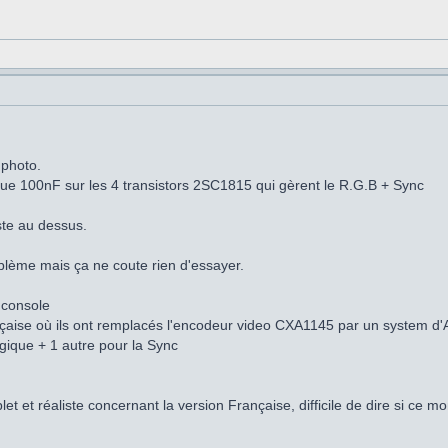
 photo.
ue 100nF sur les 4 transistors 2SC1815 qui gèrent le R.G.B + Sync
ste au dessus.
oblème mais ça ne coute rien d'essayer.
 console
rançaise où ils ont remplacés l'encodeur video CXA1145 par un system d
gique + 1 autre pour la Sync
 et réaliste concernant la version Française, difficile de dire si ce mo