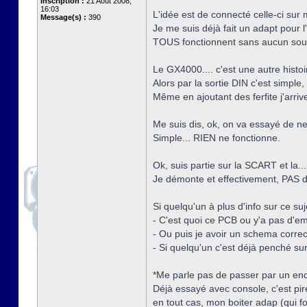
Inscription :
21 Août 2008,
16:03
L'idée est de connecté celle-ci sur
Message(s) :
390
Je me suis déjà fait un adapt pour l
TOUS fonctionnent sans aucun sou
Le GX4000.... c'est une autre histoi
Alors par la sortie DIN c'est simple
Même en ajoutant des ferfite j'arriv
Me suis dis, ok, on va essayé de ne
Simple... RIEN ne fonctionne.
Ok, suis partie sur la SCART et la
Je démonte et effectivement, PAS 
Si quelqu'un à plus d'info sur ce suje
- C'est quoi ce PCB ou y'a pas d'em
- Ou puis je avoir un schema corre
- Si quelqu'un c'est déjà penché su
*Me parle pas de passer par un enco
Déjà essayé avec console, c'est pire
en tout cas, mon boiter adap (qui 