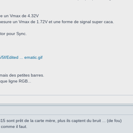
ure un Vmax de 4.32V
 mesure un Vmax de 1.72V et une forme de signal super caca.
tor pour Sync.
5f/Edited ... ematic.gif
' mais des petites barres.
haque ligne RGB...
5 sont prêt de la carte mère, plus ils captent du bruit ... (de fou)
r comme il faut.