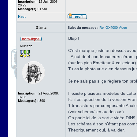
Inscription :
12 Juin 2008,
20:29
Message(s) :
1730
Haut
Giants
Sujet du message :
Re: GX4000 Video
Blup !
Rulezzz
C'est marqué juste au dessus avec
- Ajout de 4 condensateurs céramiq
(sur les pins Emetteur & collecteur)
Tu as la photo vue d'en dessous ju
Je ne sais pas si ça règlera ton pr
Il existe plusieurs modèles de cette
Inscription :
21 Août 2008,
16:03
Ici il est question de la version F
Message(s) :
390
1 transistors par composante Analo
(voir schéma/lien au dessus)
On parle ici de la sortie vidéo DIN9
Les schéma dispo n'étant pas complet
Théoriquement oui, à valider.