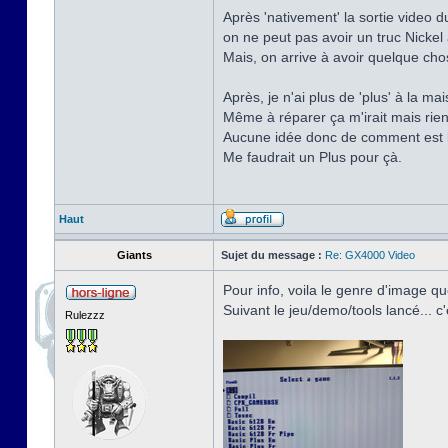
Après 'nativement' la sortie video d
on ne peut pas avoir un truc Nick
Mais, on arrive à avoir quelque cho
Après, je n'ai plus de 'plus' à la ma
Même à réparer ça m'irait mais rien 
Aucune idée donc de comment est la
Me faudrait un Plus pour çà.
Haut
Giants
Sujet du message :
Re: GX4000 Video
Pour info, voila le genre d'image q
Suivant le jeu/demo/tools lancé... c'é
Rulezzz