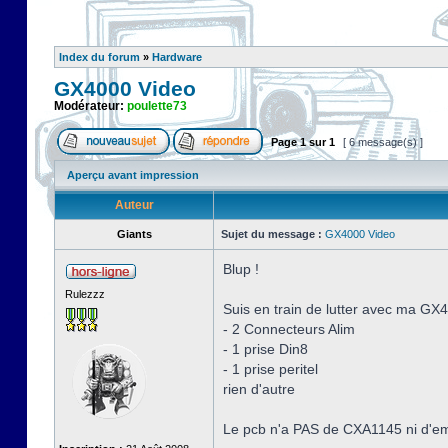
Index du forum
»
Hardware
GX4000 Video
Modérateur:
poulette73
Page
1
sur
1
[ 6 message(s) ]
Aperçu avant impression
Auteur
Giants
Sujet du message :
GX4000 Video
Blup !
Rulezzz
Suis en train de lutter avec ma 
- 2 Connecteurs Alim
- 1 prise Din8
- 1 prise peritel
rien d'autre
Le pcb n'a PAS de CXA1145 ni d'emp