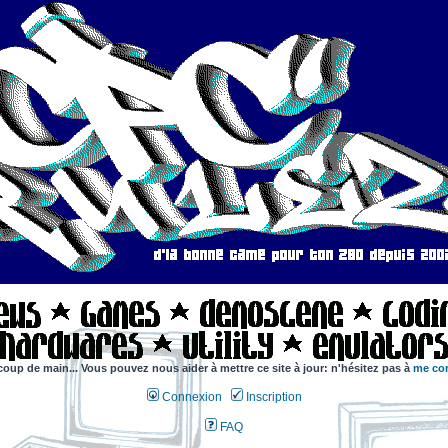
coup de main... Vous pouvez nous aider à mettre ce site à jour: n'hésitez pas à
me con
Connexion
Inscription
FAQ