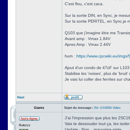
C'est flou, c'est caca.
Sur la sortie DIN, en Sync, je mes
Sur la sortie PERITEL, en Sync,je
Q103 que j'imagine être me Transis
Avant amp : Vmax 1.84V
Apres Amp : Vmax 2.44V
hum :
https://www.cpcwiki.eu/imgs/5/
Ajout d'un condo de 47ùF sur L103
Stabilise les 'noises', plus de 'bruit
Je vais lui coller des ferrites sur c
Haut
Giants
Sujet du message :
Re: GX4000 Video
J'ai l'impression que plus les 2SC181
Vais te dessouder tout ça, les isole
Rulezzz
Update : Nop... mauvaise piste.