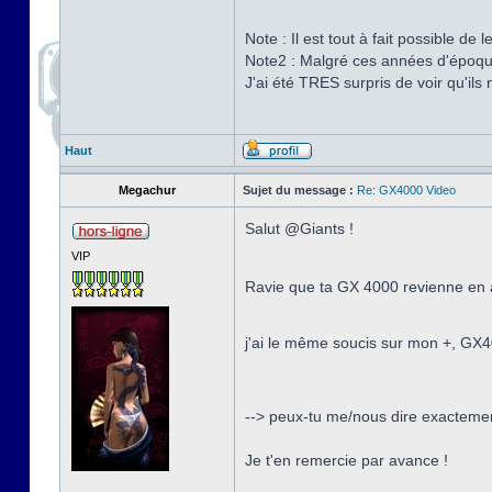
Note : Il est tout à fait possible de
Note2 : Malgré ces années d'époques
J'ai été TRES surpris de voir qu'il
Haut
Megachur
Sujet du message :
Re: GX4000 Video
Salut @Giants !
VIP
Ravie que ta GX 4000 revienne en a
j'ai le même soucis sur mon +, GX4
--> peux-tu me/nous dire exactement
Je t'en remercie par avance !