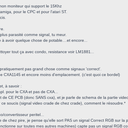
 mon moniteur qui support le 15Khz
'amiga, pour le CPC et pour l'atari ST.
cis.
re.
, plus parasité comme signal, tu meur.
e à avoir quelque chose de potable....et encore...
ttoyer tout ça avec condo, resistance voir LM1881...
...pratiquement pas grand chose comme signaux 'correct'.
de CXA1145 et encore moins d'emplacement. (c'est quoi ce bordel)
t, à savoir :
pl. pour le CXA et pas de CXA...
ct de CE PCB (donc SANS cxa), et je parle de schema de la partie video
r ce soucis (signal video crade de chez crade), comment le résoudre.*
/convertisseur peritel...
 de chez pire, je pense qu'elle sort PAS un signal Correct RGB sur la p
fonctionne sur toutes mes autres machines) capte pas un signal RGB co