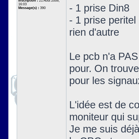
Inscription :
21 Août 2008,
16:03
- 1 prise Din8
Message(s) :
390
- 1 prise peritel
rien d'autre
Le pcb n'a PA
pour. On trouve
pour les signa
L'idée est de c
moniteur qui su
Je me suis déjà