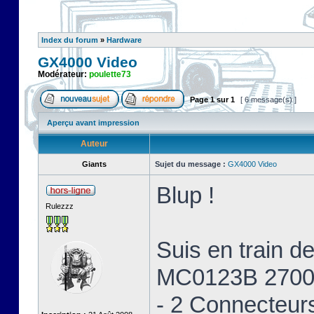
Index du forum
»
Hardware
GX4000 Video
Modérateur:
poulette73
Page
1
sur
1
[ 6 message(s) ]
Aperçu avant impression
Auteur
Giants
Sujet du message :
GX4000 Video
Blup !
Rulezzz
Suis en train 
MC0123B 2700
- 2 Connecteur