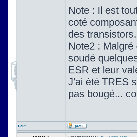
Note : Il est to
coté composants
des transistors.
Note2 : Malgré 
soudé quelques 
ESR et leur val
J'ai été TRES su
pas bougé... c
Haut