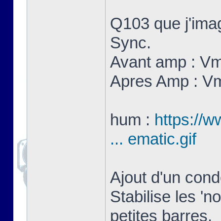
Q103 que j'imag
Sync.
Avant amp : V
Apres Amp : V
hum :
https://w
... ematic.gif
Ajout d'un con
Stabilise les 'n
petites barres.