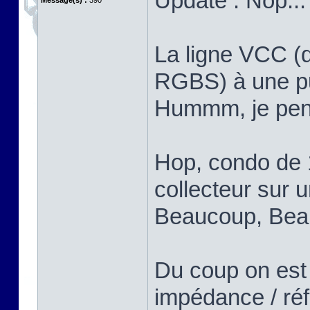
Update : Nop...
Message(s) :
390
La ligne VCC (q
RGBS) à une put
Hummm, je pens
Hop, condo de 
collecteur sur u
Beaucoup, Bea
Du coup on est
impédance / réf