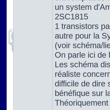
un system d'Amp
2SC1815
1 transistors 
autre pour la S
(voir schéma/li
On parle ici de 
Les schéma dis
réaliste concer
difficile de dir
bénéfique sur la
Théoriquement o