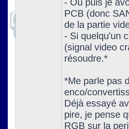
- Ou puis je av
PCB (donc SANS
de la partie vid
- Si quelqu'un 
(signal video c
résoudre.*
*Me parle pas 
enco/convertisse
Déjà essayé ave
pire, je pense q
RGB sur la peri