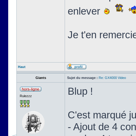
enlever
Je t'en remerci
Haut
Giants
Sujet du message :
Re: GX4000 Video
Blup !
Rulezzz
C'est marqué j
- Ajout de 4 c