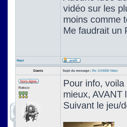
vidéo sur les pl
moins comme te
Me faudrait un 
Haut
Giants
Sujet du message :
Re: GX4000 Video
Pour info, voila
Rulezzz
mieux, AVANT l
Suivant le jeu/d