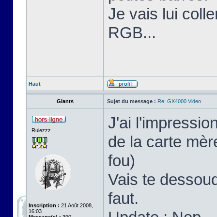
Je vais lui coll
RGB...
Haut
Giants
Sujet du message :
Re: GX4000 Video
J'ai l'impressi
Rulezzz
de la carte mère
fou)
Vais te dessoud
faut.
Inscription :
21 Août 2008,
16:03