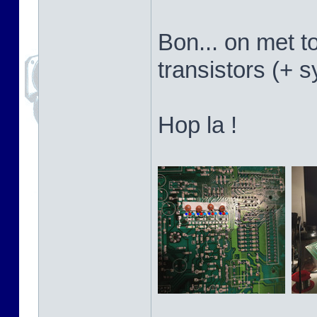
Bon... on met t
transistors (+ 
Hop la !