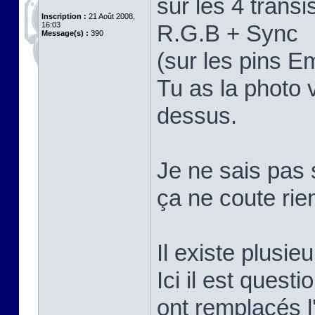
sur les 4 trans
Inscription :
21 Août 2008,
16:03
R.G.B + Sync
Message(s) :
390
(sur les pins E
Tu as la photo 
dessus.
Je ne sais pas 
ça ne coute rie
Il existe plusi
Ici il est quest
ont remplacés 