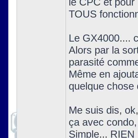
le CPC et pour l
TOUS fonctionn
Le GX4000.... c'
Alors par la sor
parasité comme 
Même en ajoutant
quelque chose d
Me suis dis, ok
ça avec condo, 
Simple... RIEN 