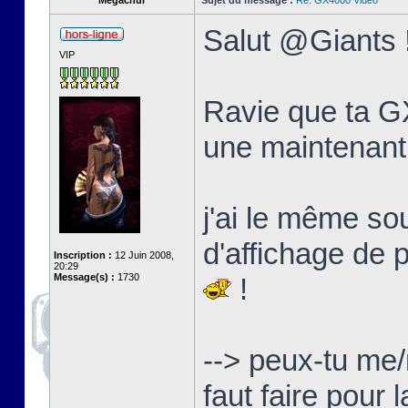
Megachur
Sujet du message :
Re: GX4000 Video
Salut @Giants 
VIP
Ravie que ta GX
une maintenant
j'ai le même s
d'affichage de 
Inscription :
12 Juin 2008,
20:29
Message(s) :
1730
!
--> peux-tu me/
faut faire pour