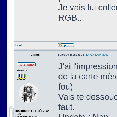
Je vais lui coll
RGB...
Haut
Giants
Sujet du message :
Re: GX4000 Video
J'ai l'impressi
Rulezzz
de la carte mère
fou)
Vais te dessoud
faut.
Inscription :
21 Août 2008,
16:03