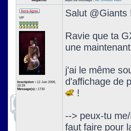
Megachur
Sujet du message :
Re: GX4000 Video
Salut @Giants 
VIP
Ravie que ta GX
une maintenant
j'ai le même s
d'affichage de 
Inscription :
12 Juin 2008,
20:29
Message(s) :
1730
!
--> peux-tu me/
faut faire pour