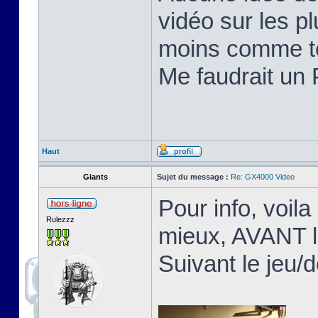
vidéo sur les pl
moins comme te
Me faudrait un 
Haut
Giants
Sujet du message :
Re: GX4000 Video
Pour info, voila
Rulezzz
mieux, AVANT l
Suivant le jeu/d