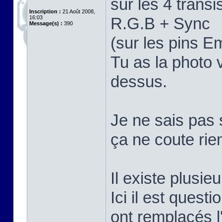
sur les 4 trans
Inscription :
21 Août 2008,
16:03
R.G.B + Sync
Message(s) :
390
(sur les pins E
Tu as la photo 
dessus.
Je ne sais pas 
ça ne coute rie
Il existe plusi
Ici il est quest
ont remplacés 