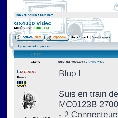
Index du forum
»
Hardware
GX4000 Video
Modérateur:
poulette73
Page
1
sur
1
[ 6 message(s) ]
Aperçu avant impression
Auteur
Giants
Sujet du message :
GX4000 Video
Blup !
Rulezzz
Suis en train 
MC0123B 2700
- 2 Connecteur