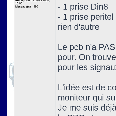
Inscription :
21 Août 2008,
16:03
- 1 prise Din8
Message(s) :
390
- 1 prise peritel
rien d'autre
Le pcb n'a PA
pour. On trouve
pour les signa
L'idée est de c
moniteur qui su
Je me suis déjà