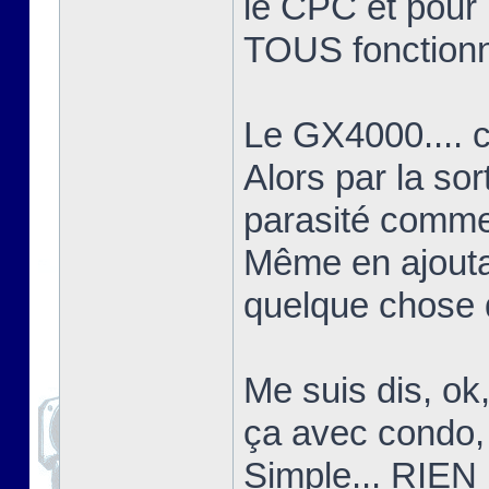
le CPC et pour l
TOUS fonctionn
Le GX4000.... c'
Alors par la sor
parasité comme 
Même en ajoutant
quelque chose d
Me suis dis, ok
ça avec condo, 
Simple... RIEN 