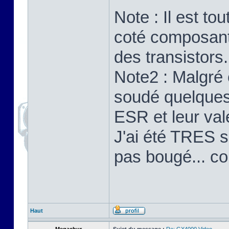
Note : Il est to
coté composants
des transistors.
Note2 : Malgré 
soudé quelques 
ESR et leur val
J'ai été TRES su
pas bougé... c
Haut