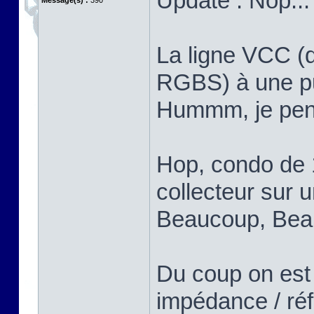
Update : Nop...
Message(s) :
390
La ligne VCC (q
RGBS) à une put
Hummm, je pens
Hop, condo de 
collecteur sur u
Beaucoup, Bea
Du coup on est
impédance / réf