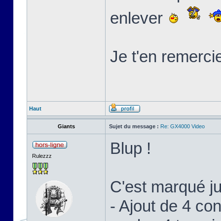
enlever
Je t'en remerci
Haut
Giants
Sujet du message :
Re: GX4000 Video
Blup !
Rulezzz
C'est marqué j
- Ajout de 4 c