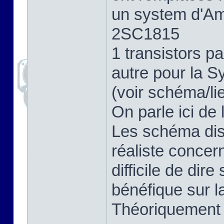
un system d'Amp
2SC1815
1 transistors 
autre pour la S
(voir schéma/li
On parle ici de 
Les schéma dis
réaliste concer
difficile de dir
bénéfique sur la
Théoriquement o