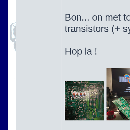
Bon... on met t
transistors (+ 
Hop la !