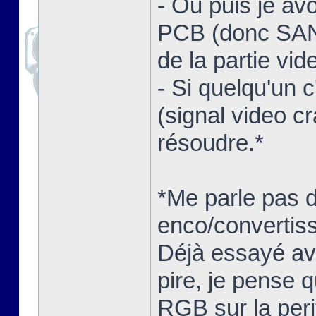
- Ou puis je av
PCB (donc SANS
de la partie vid
- Si quelqu'un 
(signal video c
résoudre.*
*Me parle pas 
enco/convertisse
Déjà essayé ave
pire, je pense q
RGB sur la peri