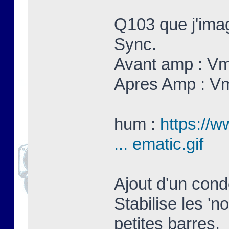
Q103 que j'imag
Sync.
Avant amp : V
Apres Amp : V
hum :
https://w
... ematic.gif
Ajout d'un con
Stabilise les 'n
petites barres.