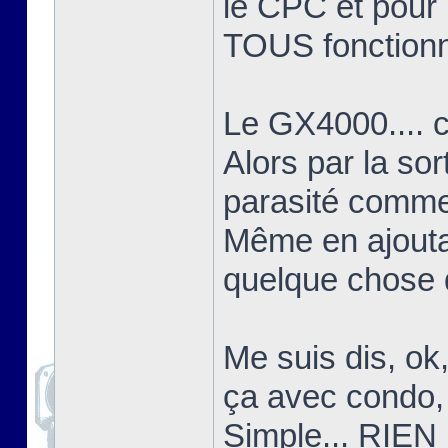
le CPC et pour l
TOUS fonctionn
Le GX4000.... c'
Alors par la sor
parasité comme 
Même en ajoutant
quelque chose d
Me suis dis, ok
ça avec condo, 
Simple... RIEN 