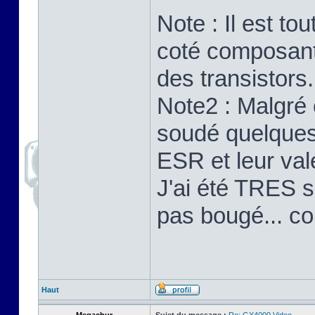
Note : Il est to
coté composants
des transistors.
Note2 : Malgré 
soudé quelques 
ESR et leur val
J'ai été TRES su
pas bougé... c
Haut