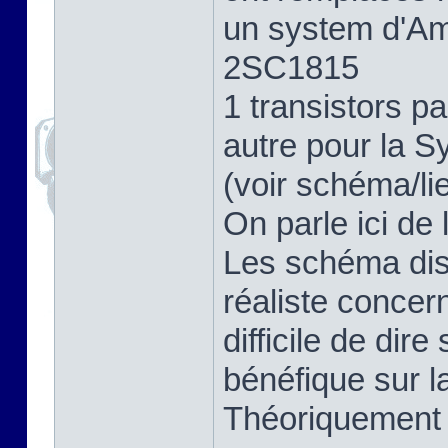
un system d'Amp
2SC1815
1 transistors 
autre pour la S
(voir schéma/li
On parle ici de 
Les schéma dis
réaliste concer
difficile de dir
bénéfique sur la
Théoriquement o