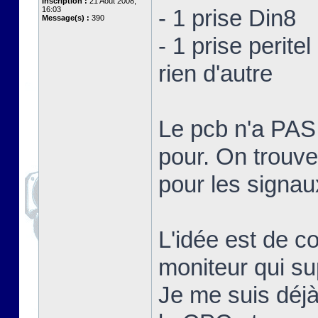
Inscription :
21 Août 2008,
16:03
- 1 prise Din8
Message(s) :
390
- 1 prise peritel
rien d'autre
Le pcb n'a PA
pour. On trouve
pour les signa
L'idée est de c
moniteur qui su
Je me suis déjà