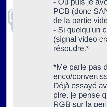
- Ou puis je av
PCB (donc SANS
de la partie vid
- Si quelqu'un 
(signal video c
résoudre.*
*Me parle pas 
enco/convertisse
Déjà essayé ave
pire, je pense q
RGB sur la peri