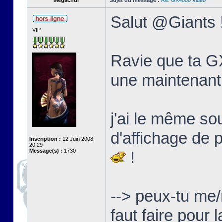
Megachur
Sujet du message :
Re: GX4000 Video
Salut @Giants 
VIP
Ravie que ta GX
une maintenant
j'ai le même s
d'affichage de 
Inscription :
12 Juin 2008,
20:29
Message(s) :
1730
!
--> peux-tu me/
faut faire pour