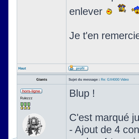
enlever
Je t'en remerci
Haut
Giants
Sujet du message :
Re: GX4000 Video
Blup !
Rulezzz
C'est marqué j
- Ajout de 4 c