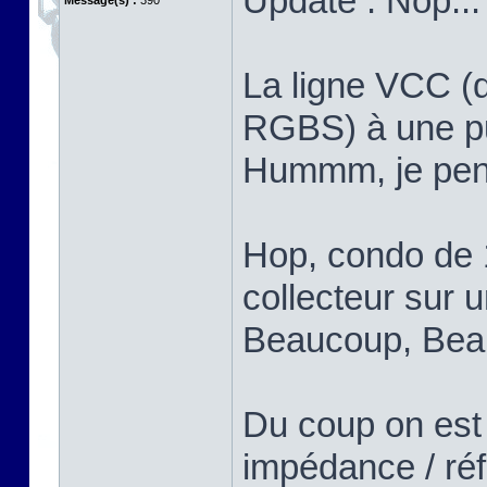
Update : Nop...
Message(s) :
390
La ligne VCC (q
RGBS) à une put
Hummm, je pens
Hop, condo de 
collecteur sur u
Beaucoup, Bea
Du coup on est
impédance / réf