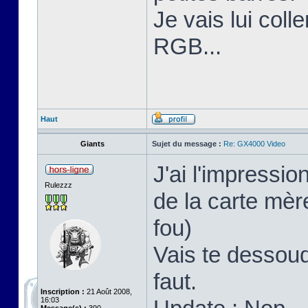
Je vais lui coll
RGB...
Haut
Giants
Sujet du message :
Re: GX4000 Video
J'ai l'impressi
Rulezzz
de la carte mère
fou)
Vais te dessoud
faut.
Inscription :
21 Août 2008,
16:03