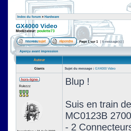
Index du forum
»
Hardware
GX4000 Video
Modérateur:
poulette73
Page
1
sur
1
[ 6 message(s) ]
Aperçu avant impression
Auteur
Giants
Sujet du message :
GX4000 Video
Blup !
Rulezzz
Suis en train 
MC0123B 2700
- 2 Connecteur