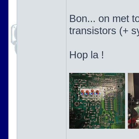
Bon... on met t
transistors (+ 
Hop la !