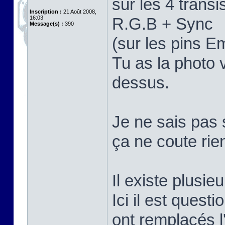
sur les 4 trans
Inscription :
21 Août 2008,
16:03
R.G.B + Sync
Message(s) :
390
(sur les pins E
Tu as la photo 
dessus.
Je ne sais pas 
ça ne coute rie
Il existe plusi
Ici il est quest
ont remplacés 