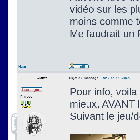
vidéo sur les pl
moins comme te
Me faudrait un 
Haut
Giants
Sujet du message :
Re: GX4000 Video
Pour info, voila
Rulezzz
mieux, AVANT l
Suivant le jeu/d