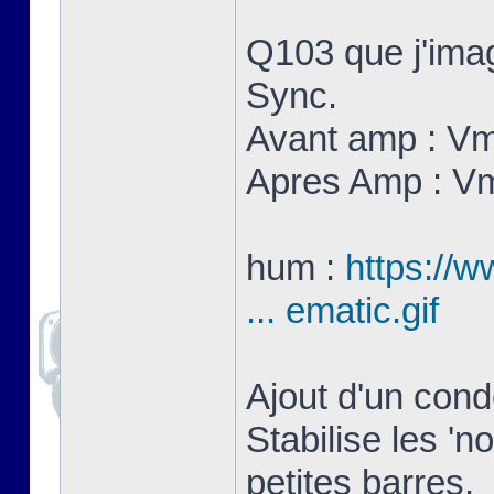
Q103 que j'imag
Sync.
Avant amp : V
Apres Amp : V
hum :
https://w
... ematic.gif
Ajout d'un con
Stabilise les 'n
petites barres.