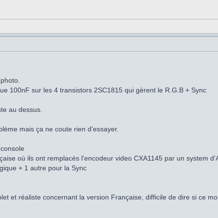
 photo.
ue 100nF sur les 4 transistors 2SC1815 qui gèrent le R.G.B + Sync
ste au dessus.
oblème mais ça ne coute rien d'essayer.
 console
rançaise où ils ont remplacés l'encodeur video CXA1145 par un system d
gique + 1 autre pour la Sync
 et réaliste concernant la version Française, difficile de dire si ce mo