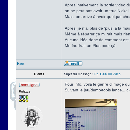
Après 'nativement' la sortie video d
on ne peut pas avoir un truc Nick
Mais, on arrive à avoir quelque cho
Après, je n'ai plus de 'plus' à la ma
Même à réparer ça m'irait mais rien 
Aucune idée donc de comment est la
Me faudrait un Plus pour çà.
Haut
Giants
Sujet du message :
Re: GX4000 Video
Pour info, voila le genre d'image q
Suivant le jeu/demo/tools lancé... c'é
Rulezzz