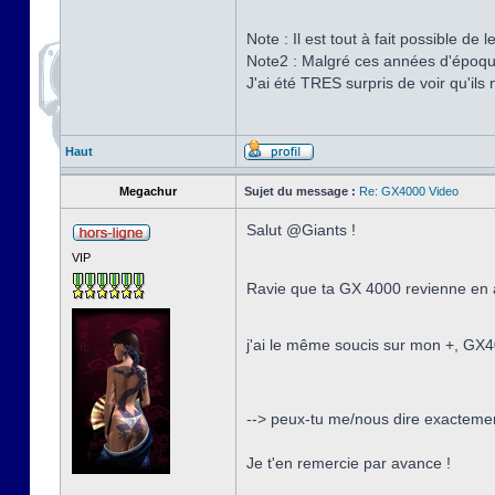
Note : Il est tout à fait possible de
Note2 : Malgré ces années d'époques
J'ai été TRES surpris de voir qu'il
Haut
Megachur
Sujet du message :
Re: GX4000 Video
Salut @Giants !
VIP
Ravie que ta GX 4000 revienne en a
j'ai le même soucis sur mon +, GX4
--> peux-tu me/nous dire exactement
Je t'en remercie par avance !