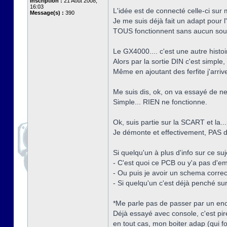
Inscription :
21 Août 2008,
16:03
L'idée est de connecté celle-ci sur
Message(s) :
390
Je me suis déjà fait un adapt pour l
TOUS fonctionnent sans aucun sou
Le GX4000.... c'est une autre histoi
Alors par la sortie DIN c'est simple
Même en ajoutant des ferfite j'arriv
Me suis dis, ok, on va essayé de ne
Simple... RIEN ne fonctionne.
Ok, suis partie sur la SCART et la
Je démonte et effectivement, PAS 
Si quelqu'un à plus d'info sur ce suje
- C'est quoi ce PCB ou y'a pas d'em
- Ou puis je avoir un schema corre
- Si quelqu'un c'est déjà penché su
*Me parle pas de passer par un enco
Déjà essayé avec console, c'est pire
en tout cas, mon boiter adap (qui 