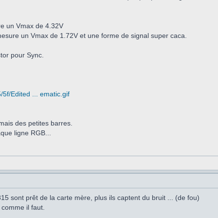
ure un Vmax de 4.32V
 mesure un Vmax de 1.72V et une forme de signal super caca.
tor pour Sync.
5f/Edited ... ematic.gif
' mais des petites barres.
haque ligne RGB...
5 sont prêt de la carte mère, plus ils captent du bruit ... (de fou)
r comme il faut.