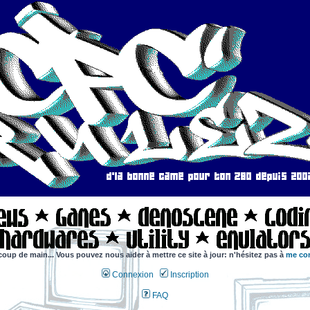
coup de main... Vous pouvez nous aider à mettre ce site à jour: n'hésitez pas à
me con
Connexion
Inscription
FAQ