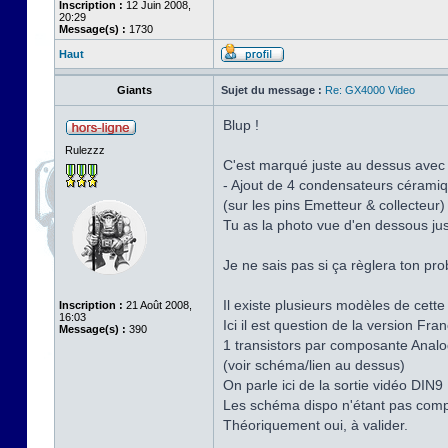
Inscription :
12 Juin 2008,
20:29
Message(s) :
1730
Haut
Giants
Sujet du message :
Re: GX4000 Video
Blup !
Rulezzz
C'est marqué juste au dessus avec
- Ajout de 4 condensateurs céramiq
(sur les pins Emetteur & collecteur)
Tu as la photo vue d'en dessous ju
Je ne sais pas si ça règlera ton pr
Il existe plusieurs modèles de cette
Inscription :
21 Août 2008,
16:03
Ici il est question de la version F
Message(s) :
390
1 transistors par composante Analo
(voir schéma/lien au dessus)
On parle ici de la sortie vidéo DIN9
Les schéma dispo n'étant pas complet
Théoriquement oui, à valider.