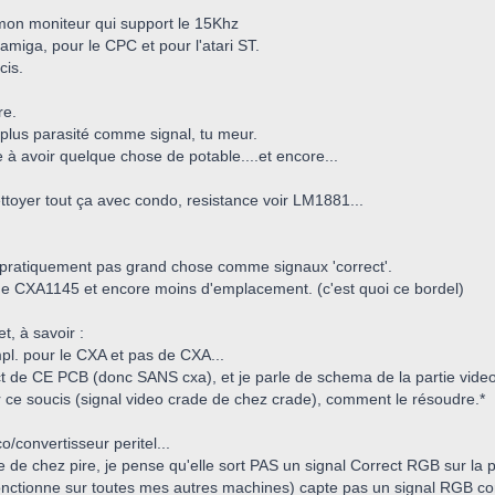
 mon moniteur qui support le 15Khz
'amiga, pour le CPC et pour l'atari ST.
cis.
re.
, plus parasité comme signal, tu meur.
e à avoir quelque chose de potable....et encore...
ttoyer tout ça avec condo, resistance voir LM1881...
...pratiquement pas grand chose comme signaux 'correct'.
de CXA1145 et encore moins d'emplacement. (c'est quoi ce bordel)
t, à savoir :
pl. pour le CXA et pas de CXA...
ct de CE PCB (donc SANS cxa), et je parle de schema de la partie video
r ce soucis (signal video crade de chez crade), comment le résoudre.*
/convertisseur peritel...
 de chez pire, je pense qu'elle sort PAS un signal Correct RGB sur la p
fonctionne sur toutes mes autres machines) capte pas un signal RGB co