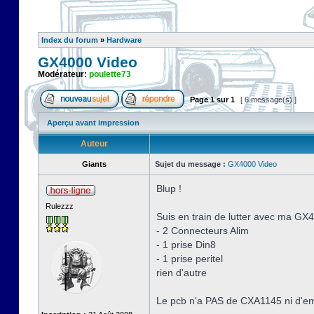
Index du forum
»
Hardware
GX4000 Video
Modérateur:
poulette73
Page
1
sur
1
[ 6 message(s) ]
Aperçu avant impression
Auteur
Giants
Sujet du message :
GX4000 Video
Blup !
Rulezzz
Suis en train de lutter avec ma 
- 2 Connecteurs Alim
- 1 prise Din8
- 1 prise peritel
rien d'autre
Le pcb n'a PAS de CXA1145 ni d'emp