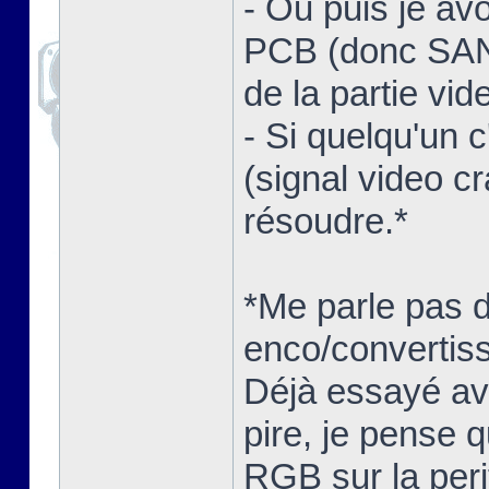
- Ou puis je av
PCB (donc SANS
de la partie vid
- Si quelqu'un 
(signal video c
résoudre.*
*Me parle pas 
enco/convertisse
Déjà essayé ave
pire, je pense q
RGB sur la peri