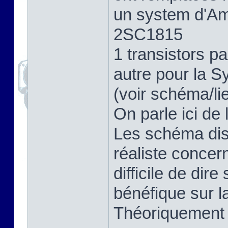
un system d'Amp
2SC1815
1 transistors 
autre pour la S
(voir schéma/li
On parle ici de 
Les schéma dis
réaliste concer
difficile de dir
bénéfique sur la
Théoriquement o