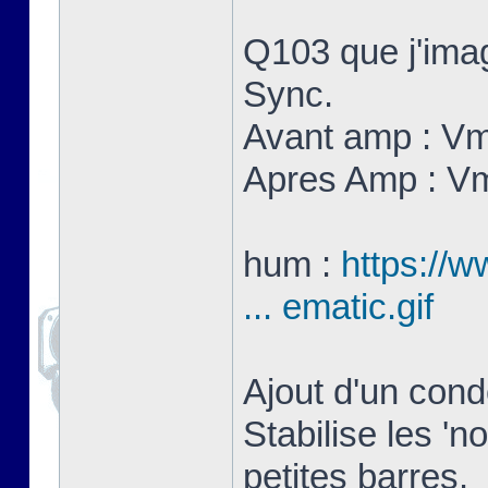
Q103 que j'imag
Sync.
Avant amp : V
Apres Amp : V
hum :
https://w
... ematic.gif
Ajout d'un con
Stabilise les 'n
petites barres.