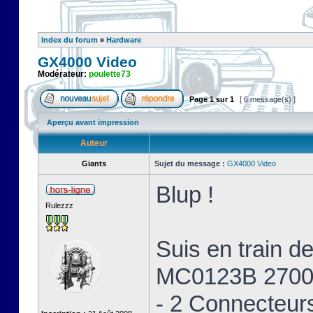
Index du forum
»
Hardware
GX4000 Video
Modérateur:
poulette73
Page
1
sur
1
[ 6 message(s) ]
Aperçu avant impression
Auteur
Giants
Sujet du message :
GX4000 Video
Blup !
Rulezzz
Suis en train 
MC0123B 2700
- 2 Connecteur