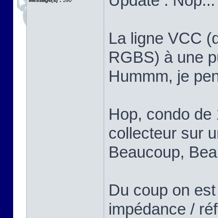
Update : Nop...
Message(s) :
390
La ligne VCC (q
RGBS) à une put
Hummm, je pens
Hop, condo de 
collecteur sur u
Beaucoup, Bea
Du coup on est
impédance / réf