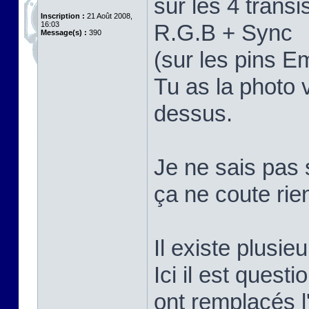
sur les 4 trans
Inscription :
21 Août 2008,
16:03
R.G.B + Sync
Message(s) :
390
(sur les pins E
Tu as la photo 
dessus.
Je ne sais pas 
ça ne coute rie
Il existe plusi
Ici il est quest
ont remplacés 