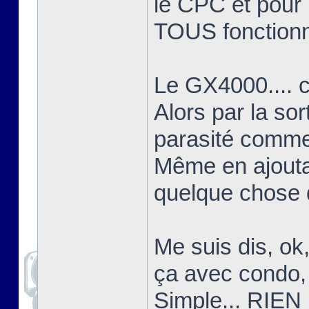
le CPC et pour l
TOUS fonctionn
Le GX4000.... c'
Alors par la sor
parasité comme 
Même en ajoutant
quelque chose d
Me suis dis, ok
ça avec condo, 
Simple... RIEN 