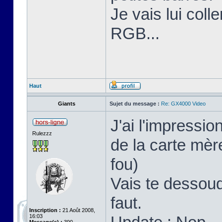
Je vais lui coll
RGB...
Haut
Giants
Sujet du message :
Re: GX4000 Video
J'ai l'impressi
Rulezzz
de la carte mère
fou)
Vais te dessoud
faut.
Inscription :
21 Août 2008,
16:03