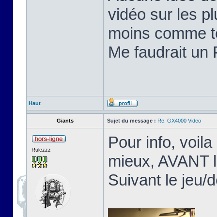
vidéo sur les pl
moins comme te
Me faudrait un 
Haut
Giants
Sujet du message :
Re: GX4000 Video
Pour info, voila
Rulezzz
mieux, AVANT l
Suivant le jeu/d