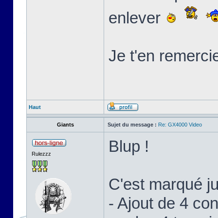
enlever
Je t'en remerci
Haut
Giants
Sujet du message :
Re: GX4000 Video
Blup !
Rulezzz
C'est marqué j
- Ajout de 4 c