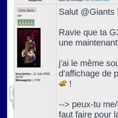
Megachur
Sujet du message :
Re: GX4000 Video
Salut @Giants 
VIP
Ravie que ta GX
une maintenant
j'ai le même s
d'affichage de 
Inscription :
12 Juin 2008,
20:29
Message(s) :
1730
!
--> peux-tu me/
faut faire pour