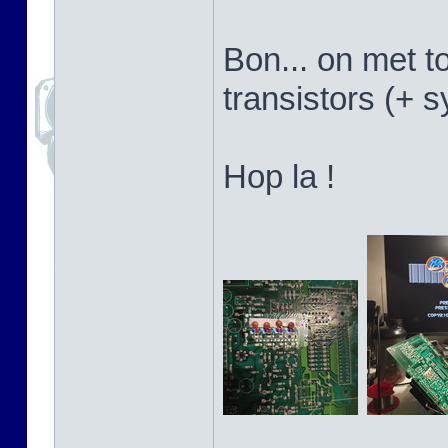
Bon... on met t
transistors (+ 
Hop la !