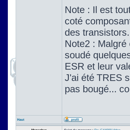
Note : Il est to
coté composants
des transistors.
Note2 : Malgré 
soudé quelques 
ESR et leur val
J'ai été TRES su
pas bougé... c
Haut