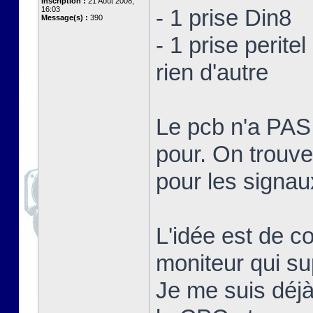
Inscription :
21 Août 2008,
16:03
- 1 prise Din8
Message(s) :
390
- 1 prise peritel
rien d'autre
Le pcb n'a PA
pour. On trouve
pour les signa
L'idée est de c
moniteur qui su
Je me suis déjà