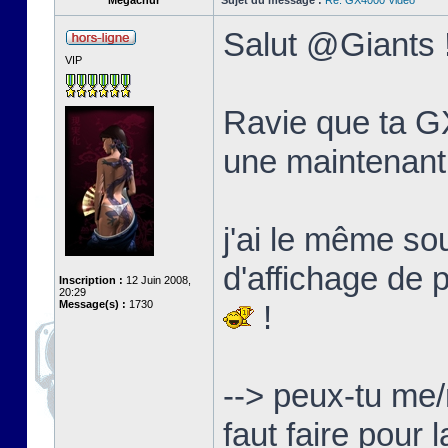
Megachur
Sujet du message :
Re: GX4000 Video
Salut @Giants 
VIP
Ravie que ta GX
une maintenant
j'ai le même s
d'affichage de 
Inscription :
12 Juin 2008,
20:29
Message(s) :
1730
!
--> peux-tu me/
faut faire pour