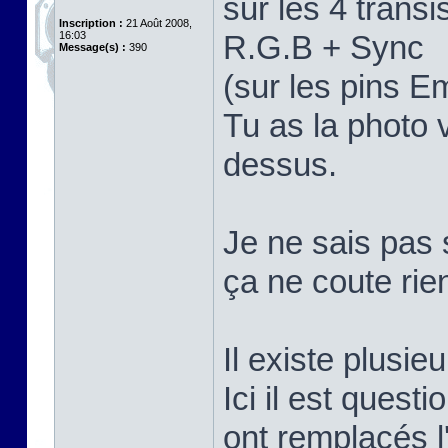
sur les 4 trans
Inscription :
21 Août 2008,
16:03
R.G.B + Sync
Message(s) :
390
(sur les pins E
Tu as la photo 
dessus.
Je ne sais pas 
ça ne coute rie
Il existe plusi
Ici il est quest
ont remplacés 