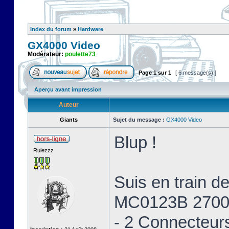
Index du forum
»
Hardware
GX4000 Video
Modérateur:
poulette73
Page
1
sur
1
[ 6 message(s) ]
Aperçu avant impression
Auteur
Giants
Sujet du message :
GX4000 Video
Blup !
Rulezzz
Suis en train 
MC0123B 2700
- 2 Connecteur