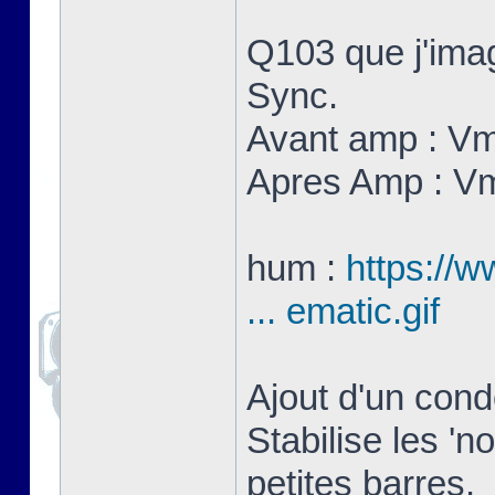
Q103 que j'imag
Sync.
Avant amp : V
Apres Amp : V
hum :
https://w
... ematic.gif
Ajout d'un con
Stabilise les 'n
petites barres.