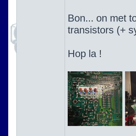
Bon... on met t
transistors (+ 
Hop la !