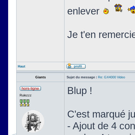
enlever
Je t'en remerci
Haut
Giants
Sujet du message :
Re: GX4000 Video
Blup !
Rulezzz
C'est marqué j
- Ajout de 4 c