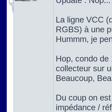
Update : Nop...
Message(s) :
390
La ligne VCC (q
RGBS) à une put
Hummm, je pens
Hop, condo de 
collecteur sur u
Beaucoup, Bea
Du coup on est
impédance / réf