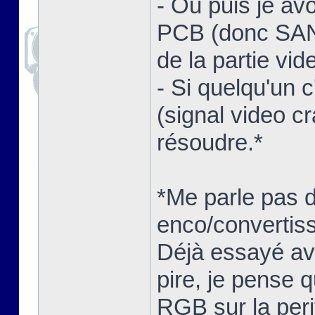
- Ou puis je av
PCB (donc SANS
de la partie vid
- Si quelqu'un 
(signal video c
résoudre.*
*Me parle pas 
enco/convertisse
Déjà essayé ave
pire, je pense q
RGB sur la peri