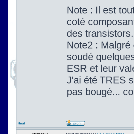
Note : Il est to
coté composants
des transistors.
Note2 : Malgré 
soudé quelques 
ESR et leur val
J'ai été TRES su
pas bougé... c
Haut