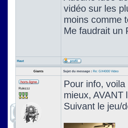
vidéo sur les pl
moins comme te
Me faudrait un 
Haut
Giants
Sujet du message :
Re: GX4000 Video
Pour info, voila
Rulezzz
mieux, AVANT l
Suivant le jeu/d