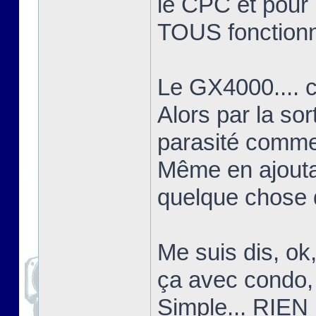
le CPC et pour l
TOUS fonctionn
Le GX4000.... c'
Alors par la sor
parasité comme 
Même en ajoutant
quelque chose d
Me suis dis, ok
ça avec condo, 
Simple... RIEN 