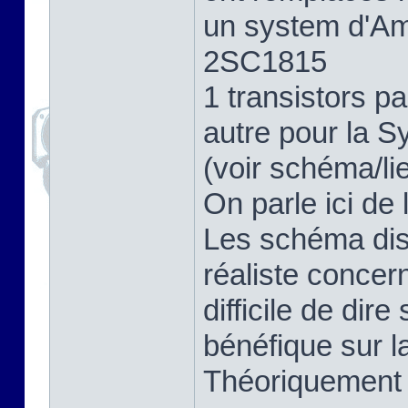
un system d'Amp
2SC1815
1 transistors 
autre pour la S
(voir schéma/li
On parle ici de 
Les schéma dis
réaliste concer
difficile de dir
bénéfique sur la
Théoriquement o