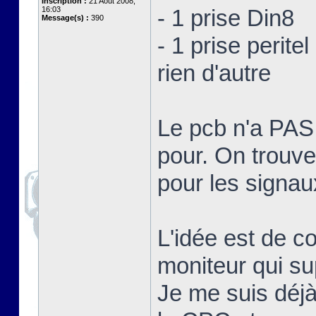
Inscription :
21 Août 2008,
16:03
- 1 prise Din8
Message(s) :
390
- 1 prise peritel
rien d'autre
Le pcb n'a PA
pour. On trouve
pour les signa
L'idée est de c
moniteur qui su
Je me suis déjà