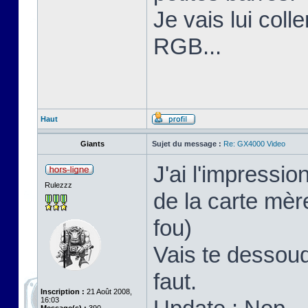
Je vais lui coll
RGB...
Haut
Giants
Sujet du message :
Re: GX4000 Video
J'ai l'impressi
Rulezzz
de la carte mère
fou)
Vais te dessoud
faut.
Inscription :
21 Août 2008,
16:03