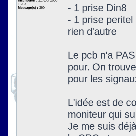
Inscription :
21 Août 2008,
16:03
- 1 prise Din8
Message(s) :
390
- 1 prise peritel
rien d'autre
Le pcb n'a PA
pour. On trouve
pour les signa
L'idée est de c
moniteur qui su
Je me suis déjà