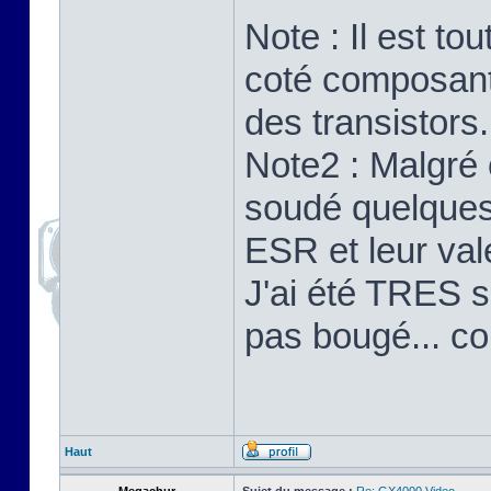
Note : Il est to
coté composants
des transistors.
Note2 : Malgré 
soudé quelques 
ESR et leur val
J'ai été TRES su
pas bougé... c
Haut