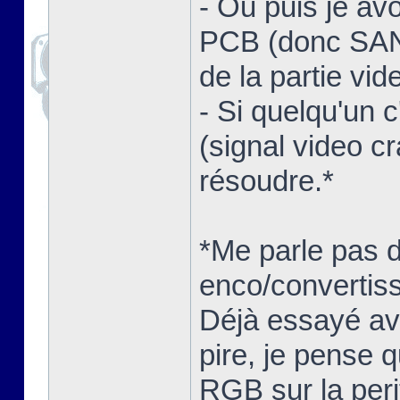
- Ou puis je av
PCB (donc SANS
de la partie vid
- Si quelqu'un 
(signal video c
résoudre.*
*Me parle pas 
enco/convertisse
Déjà essayé ave
pire, je pense q
RGB sur la peri