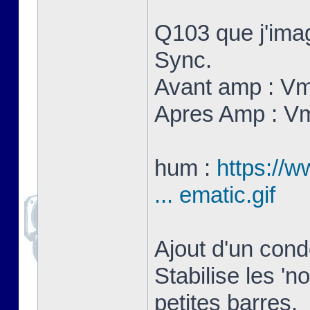
Q103 que j'imag
Sync.
Avant amp : V
Apres Amp : V
hum :
https://w
... ematic.gif
Ajout d'un con
Stabilise les 'n
petites barres.