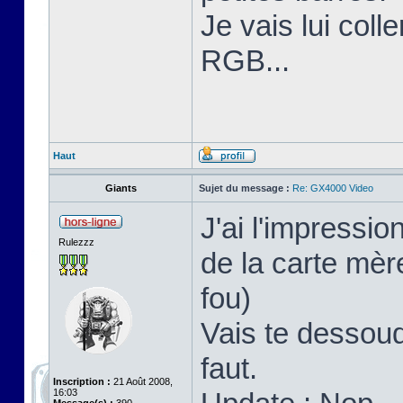
Je vais lui coll
RGB...
Haut
Giants
Sujet du message :
Re: GX4000 Video
J'ai l'impressi
Rulezzz
de la carte mère
fou)
Vais te dessoud
faut.
Inscription :
21 Août 2008,
16:03