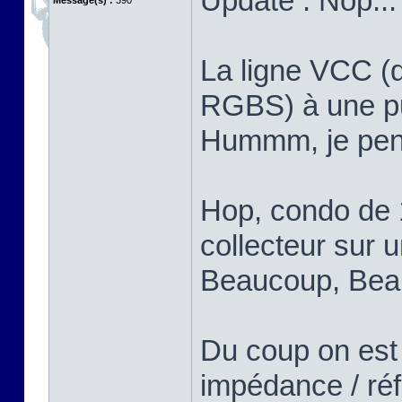
Update : Nop...
Message(s) :
390
La ligne VCC (q
RGBS) à une put
Hummm, je pens
Hop, condo de 
collecteur sur u
Beaucoup, Bea
Du coup on est
impédance / réf