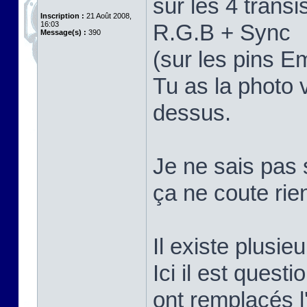
sur les 4 trans
Inscription :
21 Août 2008,
16:03
R.G.B + Sync
Message(s) :
390
(sur les pins E
Tu as la photo 
dessus.
Je ne sais pas 
ça ne coute rie
Il existe plusi
Ici il est quest
ont remplacés 