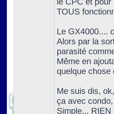
le CPC et pour l
TOUS fonctionn
Le GX4000.... c'
Alors par la sor
parasité comme 
Même en ajoutant
quelque chose d
Me suis dis, ok
ça avec condo, 
Simple... RIEN 