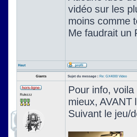
vidéo sur les pl
moins comme te
Me faudrait un 
Haut
Giants
Sujet du message :
Re: GX4000 Video
Pour info, voila
Rulezzz
mieux, AVANT l
Suivant le jeu/d