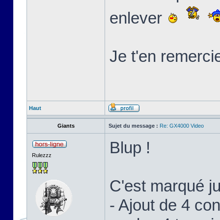
enlever
Je t'en remerci
Haut
Giants
Sujet du message :
Re: GX4000 Video
Blup !
Rulezzz
C'est marqué j
- Ajout de 4 c