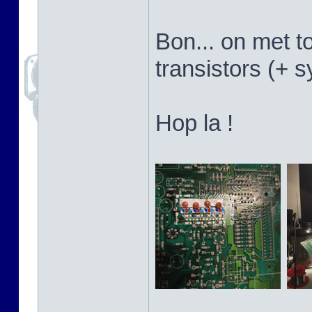
Bon... on met t
transistors (+ 
Hop la !