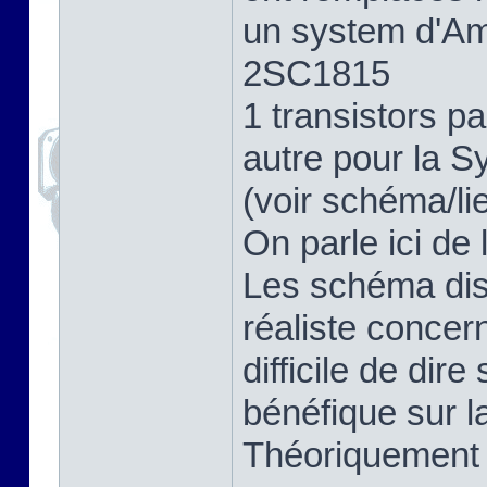
un system d'Amp
2SC1815
1 transistors 
autre pour la S
(voir schéma/li
On parle ici de 
Les schéma dis
réaliste concer
difficile de dir
bénéfique sur la
Théoriquement o