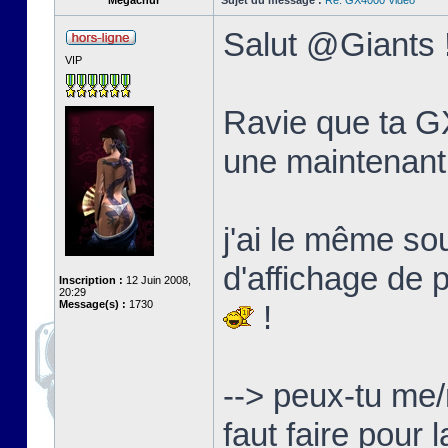
Megachur
Sujet du message :
Re: GX4000 Video
Salut @Giants 
VIP
Ravie que ta GX
une maintenant
j'ai le même s
d'affichage de 
Inscription :
12 Juin 2008,
20:29
Message(s) :
1730
!
--> peux-tu me/
faut faire pour