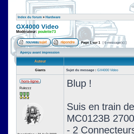
Index du forum
»
Hardware
GX4000 Video
Modérateur:
poulette73
Page
1
sur
1
[ 6 message(s) ]
Aperçu avant impression
Auteur
Giants
Sujet du message :
GX4000 Video
Blup !
Rulezzz
Suis en train 
MC0123B 2700
- 2 Connecteur