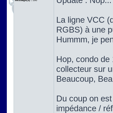
Update : Nop...
Message(s) :
390
La ligne VCC (q
RGBS) à une put
Hummm, je pens
Hop, condo de 
collecteur sur u
Beaucoup, Bea
Du coup on est
impédance / réf