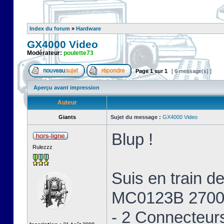
Index du forum
»
Hardware
GX4000 Video
Modérateur:
poulette73
Page
1
sur
1
[ 6 message(s) ]
Aperçu avant impression
Auteur
Giants
Sujet du message :
GX4000 Video
Blup !
Rulezzz
Suis en train 
MC0123B 2700
- 2 Connecteur