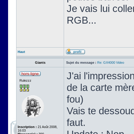
Je vais lui coll
RGB...
Haut
Giants
Sujet du message :
Re: GX4000 Video
J'ai l'impressi
Rulezzz
de la carte mère
fou)
Vais te dessoud
faut.
Inscription :
21 Août 2008,
16:03