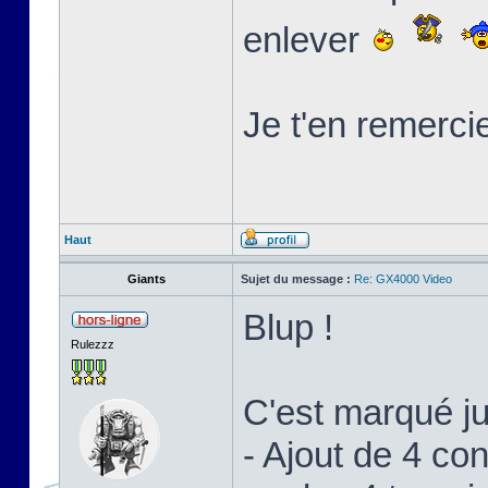
enlever
Je t'en remerci
Haut
Giants
Sujet du message :
Re: GX4000 Video
Blup !
Rulezzz
C'est marqué j
- Ajout de 4 c