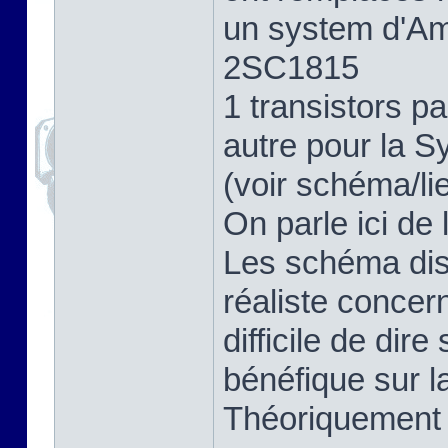
un system d'Amp
2SC1815
1 transistors 
autre pour la S
(voir schéma/li
On parle ici de 
Les schéma dis
réaliste concer
difficile de dir
bénéfique sur la
Théoriquement o