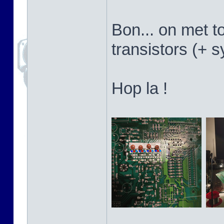
Bon... on met t
transistors (+ 
Hop la !