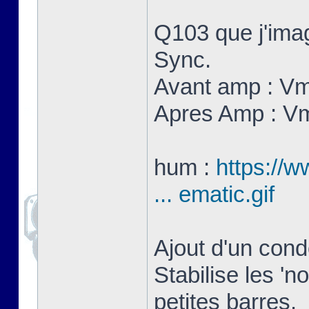
Q103 que j'imag
Sync.
Avant amp : V
Apres Amp : V
hum :
https://w
... ematic.gif
Ajout d'un con
Stabilise les 'n
petites barres.