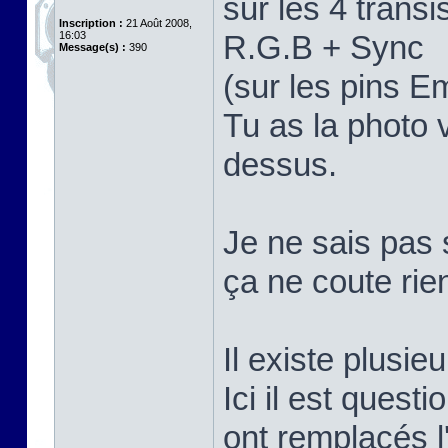
sur les 4 trans
Inscription :
21 Août 2008,
16:03
R.G.B + Sync
Message(s) :
390
(sur les pins E
Tu as la photo 
dessus.
Je ne sais pas 
ça ne coute rie
Il existe plusi
Ici il est quest
ont remplacés 