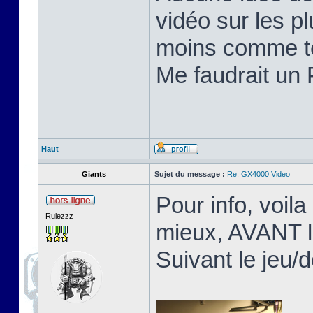
vidéo sur les pl
moins comme te
Me faudrait un 
Haut
Giants
Sujet du message :
Re: GX4000 Video
Pour info, voila
Rulezzz
mieux, AVANT l
Suivant le jeu/d