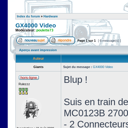
Index du forum
»
Hardware
GX4000 Video
Modérateur:
poulette73
Page
1
sur
1
[ 6 message(s) ]
Aperçu avant impression
Auteur
Giants
Sujet du message :
GX4000 Video
Blup !
Rulezzz
Suis en train 
MC0123B 2700
- 2 Connecteur