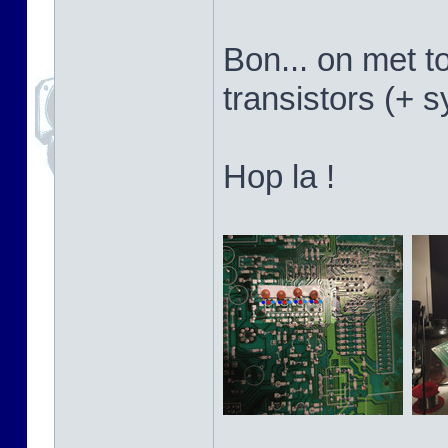
Bon... on met t
transistors (+ 
Hop la !