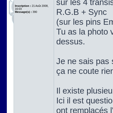
sur les 4 trans
Inscription :
21 Août 2008,
16:03
R.G.B + Sync
Message(s) :
390
(sur les pins E
Tu as la photo 
dessus.
Je ne sais pas 
ça ne coute rie
Il existe plusi
Ici il est quest
ont remplacés 