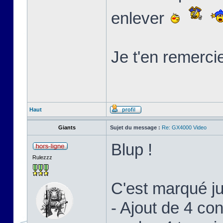
enlever
Je t'en remerci
Haut
Giants
Sujet du message :
Re: GX4000 Video
Blup !
Rulezzz
C'est marqué j
- Ajout de 4 c