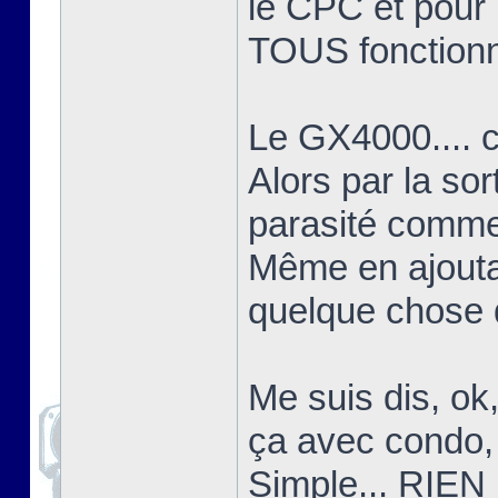
le CPC et pour l
TOUS fonctionn
Le GX4000.... c'
Alors par la sor
parasité comme 
Même en ajoutant
quelque chose d
Me suis dis, ok
ça avec condo, 
Simple... RIEN 