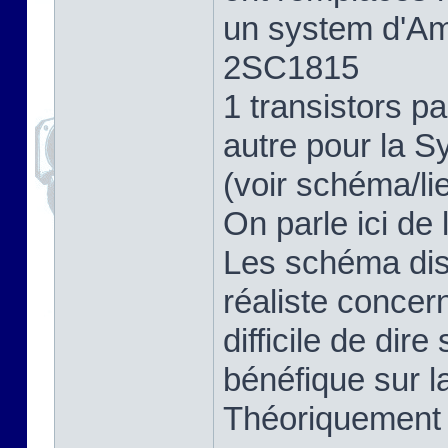
un system d'Amp
2SC1815
1 transistors 
autre pour la S
(voir schéma/li
On parle ici de 
Les schéma dis
réaliste concer
difficile de dir
bénéfique sur la
Théoriquement o