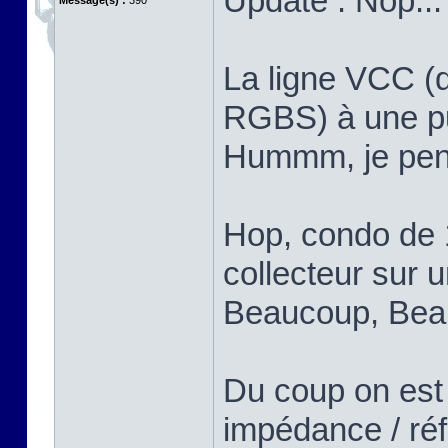
Update : Nop...
Message(s) :
390
La ligne VCC (q
RGBS) à une put
Hummm, je pens
Hop, condo de 
collecteur sur u
Beaucoup, Bea
Du coup on est
impédance / réf