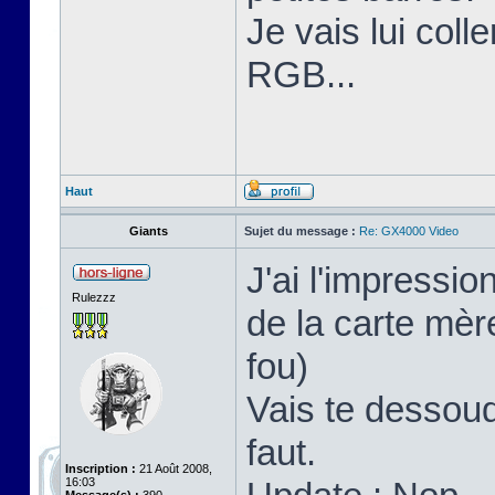
Je vais lui coll
RGB...
Haut
Giants
Sujet du message :
Re: GX4000 Video
J'ai l'impressi
Rulezzz
de la carte mère
fou)
Vais te dessoud
faut.
Inscription :
21 Août 2008,
16:03