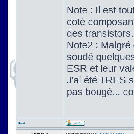
Note : Il est to
coté composants
des transistors.
Note2 : Malgré 
soudé quelques 
ESR et leur val
J'ai été TRES su
pas bougé... c
Haut