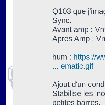
Q103 que j'imag
Sync.
Avant amp : V
Apres Amp : V
hum :
https://w
... ematic.gif
Ajout d'un con
Stabilise les 'n
petites barres.