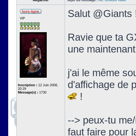
Megachur
Sujet du message :
Re: GX4000 Video
Salut @Giants 
VIP
Ravie que ta GX
une maintenant
j'ai le même s
d'affichage de 
Inscription :
12 Juin 2008,
20:29
Message(s) :
1730
!
--> peux-tu me/
faut faire pour