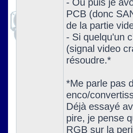
- Ou puis je av
PCB (donc SANS
de la partie vid
- Si quelqu'un 
(signal video c
résoudre.*
*Me parle pas 
enco/convertisse
Déjà essayé ave
pire, je pense q
RGB sur la peri