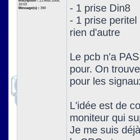
Inscription :
21 Août 2008,
16:03
- 1 prise Din8
Message(s) :
390
- 1 prise peritel
rien d'autre
Le pcb n'a PA
pour. On trouve
pour les signa
L'idée est de c
moniteur qui su
Je me suis déjà