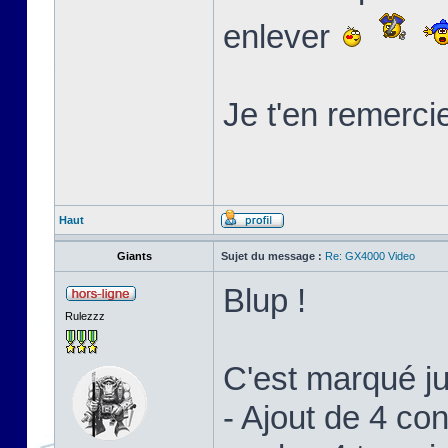
enlever
Je t'en remerci
Haut
Giants
Sujet du message :
Re: GX4000 Video
Blup !
Rulezzz
C'est marqué j
- Ajout de 4 c