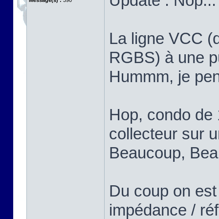
Update : Nop...
Message(s) :
390
La ligne VCC (q
RGBS) à une put
Hummm, je pens
Hop, condo de 
collecteur sur u
Beaucoup, Bea
Du coup on est
impédance / réf