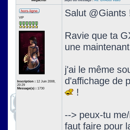
Megachur
Sujet du message :
Re: GX4000 Video
Salut @Giants 
VIP
Ravie que ta GX
une maintenant
j'ai le même s
d'affichage de 
Inscription :
12 Juin 2008,
20:29
Message(s) :
1730
!
--> peux-tu me/
faut faire pour