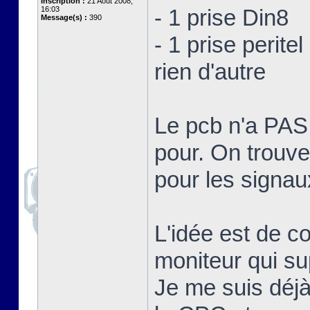
Inscription :
21 Août 2008,
16:03
- 1 prise Din8
Message(s) :
390
- 1 prise peritel
rien d'autre
Le pcb n'a PA
pour. On trouve
pour les signa
L'idée est de c
moniteur qui su
Je me suis déjà