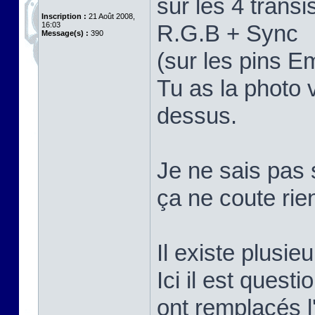
sur les 4 trans
Inscription :
21 Août 2008,
16:03
R.G.B + Sync
Message(s) :
390
(sur les pins E
Tu as la photo 
dessus.
Je ne sais pas 
ça ne coute rie
Il existe plusi
Ici il est quest
ont remplacés 