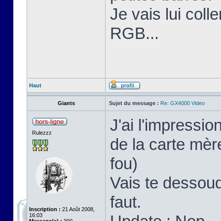
Je vais lui coll
RGB...
Haut
Giants
Sujet du message :
Re: GX4000 Video
J'ai l'impressi
Rulezzz
de la carte mère
fou)
Vais te dessoud
faut.
Inscription :
21 Août 2008,
16:03