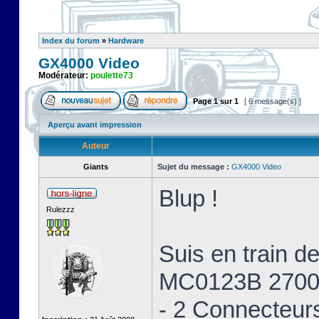
Index du forum
»
Hardware
GX4000 Video
Modérateur:
poulette73
Page
1
sur
1
[ 6 message(s) ]
Aperçu avant impression
Auteur
Giants
Sujet du message :
GX4000 Video
Blup !
Rulezzz
Suis en train 
MC0123B 2700
- 2 Connecteur