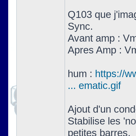
Q103 que j'imag
Sync.
Avant amp : V
Apres Amp : V
hum :
https://w
... ematic.gif
Ajout d'un con
Stabilise les 'n
petites barres.