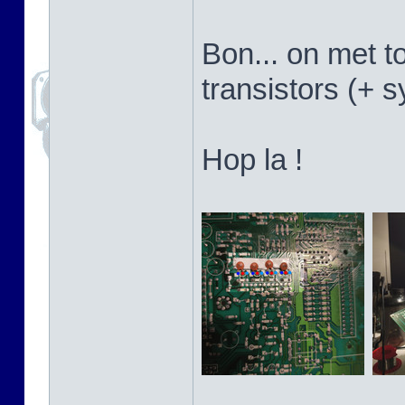
Bon... on met t
transistors (+ 
Hop la !