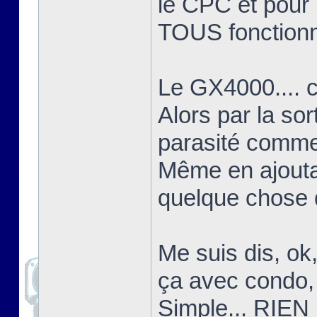
le CPC et pour l
TOUS fonctionn
Le GX4000.... c'
Alors par la sor
parasité comme 
Même en ajoutant
quelque chose d
Me suis dis, ok
ça avec condo, 
Simple... RIEN 