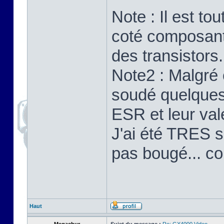
Note : Il est to
coté composants
des transistors.
Note2 : Malgré 
soudé quelques 
ESR et leur val
J'ai été TRES su
pas bougé... c
Haut