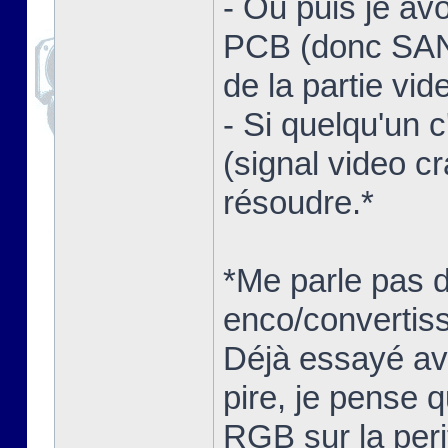
- Ou puis je av
PCB (donc SANS
de la partie vid
- Si quelqu'un 
(signal video c
résoudre.*
*Me parle pas 
enco/convertisse
Déjà essayé ave
pire, je pense q
RGB sur la peri