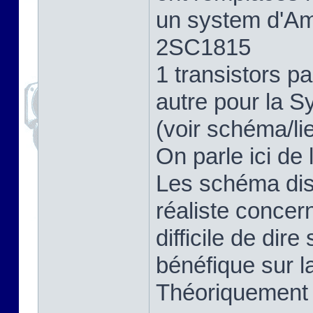
un system d'Amp
2SC1815
1 transistors 
autre pour la S
(voir schéma/li
On parle ici de 
Les schéma dis
réaliste concer
difficile de dir
bénéfique sur la
Théoriquement o