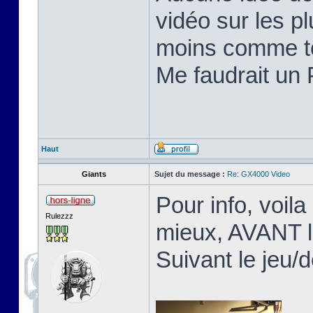
vidéo sur les pl
moins comme te
Me faudrait un 
Haut
Giants
Sujet du message :
Re: GX4000 Video
Pour info, voila
Rulezzz
mieux, AVANT l
Suivant le jeu/d