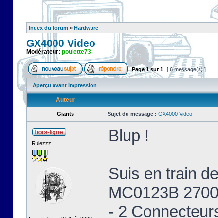
Index du forum
»
Hardware
GX4000 Video
Modérateur:
poulette73
Page
1
sur
1
[ 6 message(s) ]
Aperçu avant impression
Auteur
Giants
Sujet du message :
GX4000 Video
Blup !
Rulezzz
Suis en train 
MC0123B 2700
- 2 Connecteur