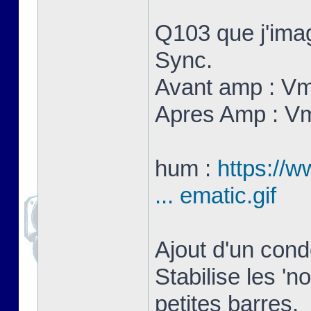
Q103 que j'imag
Sync.
Avant amp : V
Apres Amp : V
hum :
https://w
... ematic.gif
Ajout d'un con
Stabilise les 'n
petites barres.