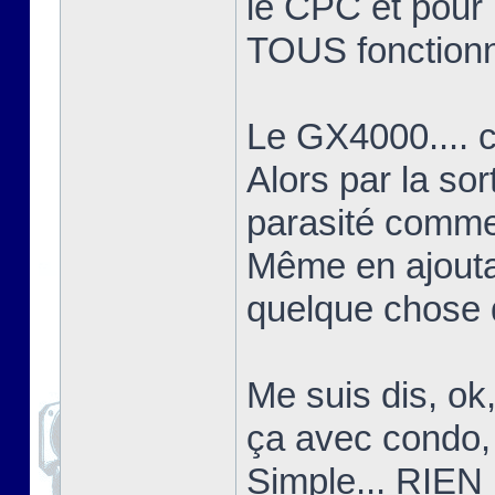
le CPC et pour l
TOUS fonctionn
Le GX4000.... c'
Alors par la sor
parasité comme 
Même en ajoutant
quelque chose d
Me suis dis, ok
ça avec condo, 
Simple... RIEN 