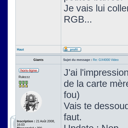
Je vais lui coll
RGB...
Haut
Giants
Sujet du message :
Re: GX4000 Video
J'ai l'impressi
Rulezzz
de la carte mère
fou)
Vais te dessoud
faut.
Inscription :
21 Août 2008,
16:03