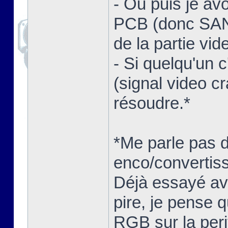
- Ou puis je av
PCB (donc SANS
de la partie vid
- Si quelqu'un 
(signal video c
résoudre.*
*Me parle pas 
enco/convertisse
Déjà essayé ave
pire, je pense q
RGB sur la peri