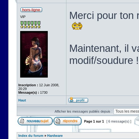
Merci pour ton 
VIP
Maintenant, il v
modif/soudure !
Inscription :
12 Juin 2008,
20:29
Message(s) :
1730
Haut
Afficher les messages publiés depuis :
Page
1
sur
1
[ 6 message(s) ]
Index du forum
»
Hardware