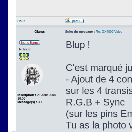
Haut
Giants
Sujet du message :
Re: GX4000 Video
Blup !
Rulezzz
C'est marqué j
- Ajout de 4 c
sur les 4 trans
Inscription :
21 Août 2008,
16:03
R.G.B + Sync
Message(s) :
390
(sur les pins E
Tu as la photo 