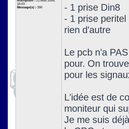
Inscription :
21 Août 2008,
16:03
- 1 prise Din8
Message(s) :
390
- 1 prise peritel
rien d'autre
Le pcb n'a PA
pour. On trouve
pour les signa
L'idée est de c
moniteur qui su
Je me suis déjà