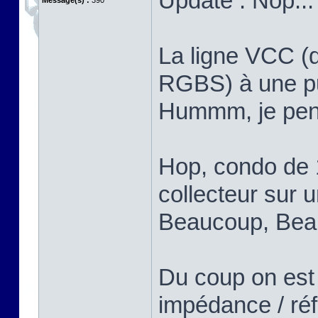
Update : Nop...
Message(s) :
390
La ligne VCC (q
RGBS) à une put
Hummm, je pens
Hop, condo de 
collecteur sur u
Beaucoup, Bea
Du coup on est
impédance / réf