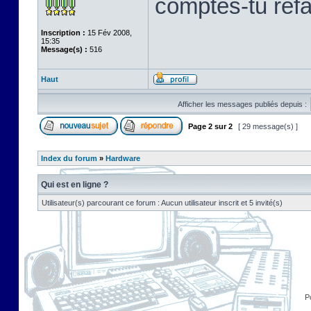
comptes-tu refab
Inscription :
15 Fév 2008,
15:35
Message(s) :
516
Haut
Afficher les messages publiés depuis :
Page
2
sur
2
[ 29 message(s) ]
Index du forum
»
Hardware
Qui est en ligne ?
Utilisateur(s) parcourant ce forum : Aucun utilisateur inscrit et 5 invité(s)
P