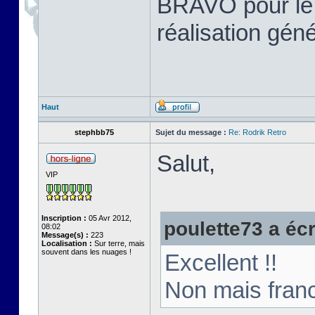
BRAVO pour le tr
réalisation gén
Haut
stephbb75
Sujet du message :
Re: Rodrik Retro
Salut,
VIP
Inscription :
05 Avr 2012,
poulette73 a écri
08:02
Message(s) :
223
Localisation :
Sur terre, mais
souvent dans les nuages !
Excellent !!
Non mais franc