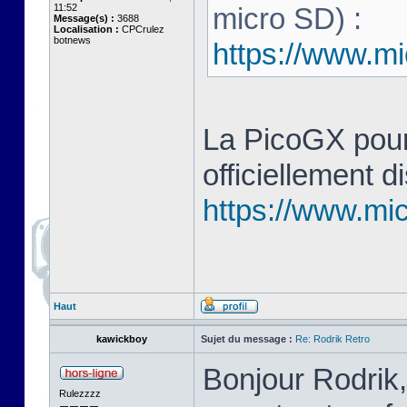
11:52
micro SD) :
Message(s) :
3688
Localisation :
CPCrulez
botnews
https://www.mi
La PicoGX pour
officiellement d
https://www.mic
Haut
kawickboy
Sujet du message :
Re: Rodrik Retro
Bonjour Rodrik,
Rulezzzz