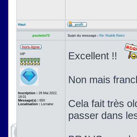
Haut
poulette73
Sujet du message :
Re: Rodrik Retro
Excellent !!
VIP
Non mais franch
Inscription :
29 Mai 2022,
18:01
Cela fait très o
Message(s) :
650
Localisation :
Lorraine
passer dans le