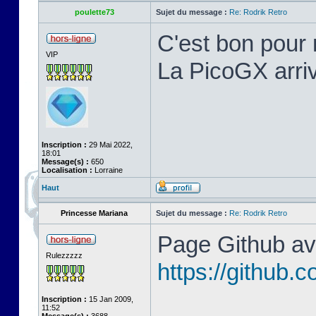
poulette73
Sujet du message :
Re: Rodrik Retro
C'est bon pour 
VIP
La PicoGX arriv
Inscription :
29 Mai 2022,
18:01
Message(s) :
650
Localisation :
Lorraine
Haut
Princesse Mariana
Sujet du message :
Re: Rodrik Retro
Page Github ave
Rulezzzzz
https://github
Inscription :
15 Jan 2009,
11:52