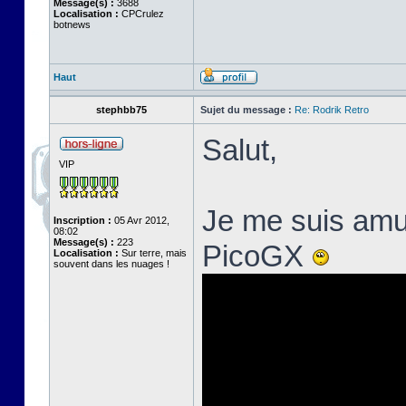
Message(s) :
3688
Localisation :
CPCrulez
botnews
Haut
stephbb75
Sujet du message :
Re: Rodrik Retro
Salut,
VIP
Je me suis amus
Inscription :
05 Avr 2012,
08:02
Message(s) :
223
PicoGX
Localisation :
Sur terre, mais
souvent dans les nuages !