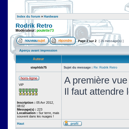
Index du forum
»
Hardware
Rodrik Retro
Modérateur:
poulette73
Page
2
sur
2
[ 29 message(s) ]
Aperçu avant impression
Auteur
stephbb75
Sujet du message :
Re: Rodrik Retro
A première vue 
VIP
Il faut attendre
Inscription :
05 Avr 2012,
08:02
Message(s) :
223
Localisation :
Sur terre, mais
souvent dans les nuages !
Haut