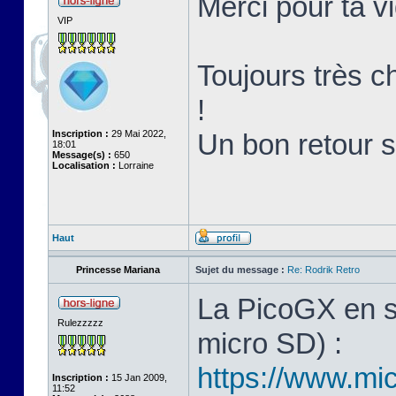
Merci pour ta v
VIP
Toujours très ch
!
Inscription :
29 Mai 2022,
Un bon retour 
18:01
Message(s) :
650
Localisation :
Lorraine
Haut
Princesse Mariana
Sujet du message :
Re: Rodrik Retro
La PicoGX en s
Rulezzzzz
micro SD) :
https://www.mic
Inscription :
15 Jan 2009,
11:52