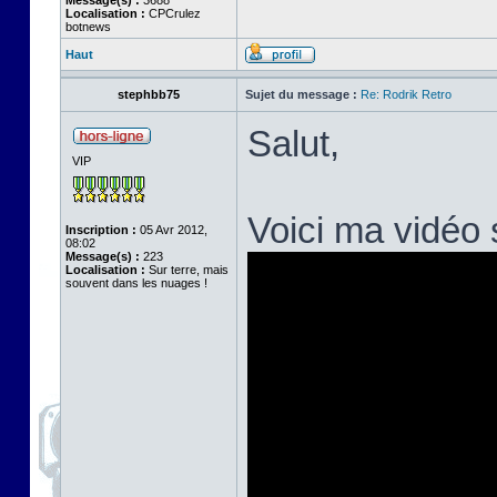
Message(s) :
3688
Localisation :
CPCrulez
botnews
Haut
stephbb75
Sujet du message :
Re: Rodrik Retro
Salut,
VIP
Voici ma vidéo
Inscription :
05 Avr 2012,
08:02
Message(s) :
223
Localisation :
Sur terre, mais
souvent dans les nuages !