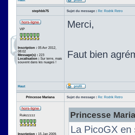
Haut
stephbb75
Sujet du message :
Re: Rodrik Retro
Merci,
VIP
Inscription :
05 Avr 2012,
Faut bien agré
08:02
Message(s) :
223
Localisation :
Sur terre, mais
souvent dans les nuages !
Haut
Princesse Mariana
Sujet du message :
Re: Rodrik Retro
Princesse Marian
Rulezzzzz
La PicoGX en 
Inscription :
15 Jan 2009,