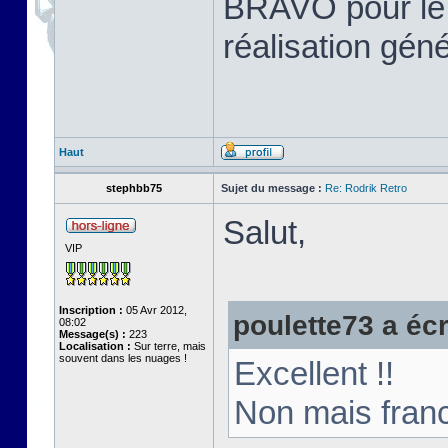
BRAVO pour le tr
réalisation gén
Haut
stephbb75
Sujet du message :
Re: Rodrik Retro
Salut,
VIP
Inscription :
05 Avr 2012,
poulette73 a écri
08:02
Message(s) :
223
Localisation :
Sur terre, mais
souvent dans les nuages !
Excellent !!
Non mais franc