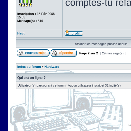
comptes-tu refab
Inscription :
15 Fév 2008,
15:35
Message(s) :
516
Haut
Afficher les messages publiés depuis :
Page
2
sur
2
[ 29 message(s) ]
Index du forum
»
Hardware
Qui est en ligne ?
Utilisateur(s) parcourant ce forum : Aucun utilisateur inscrit et 31 invité(s)
P