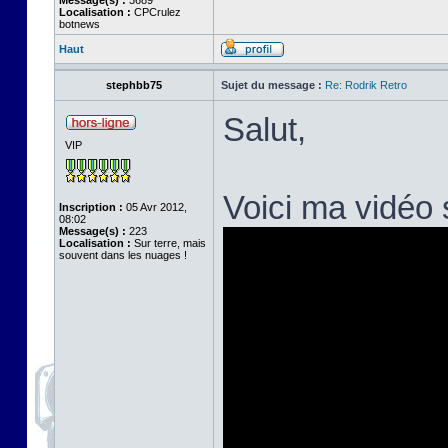
Message(s) :
3689
Localisation :
CPCrulez
botnews
Haut
stephbb75
Sujet du message :
Re: Rodrik Retro
Salut,
VIP
Voici ma vidéo
Inscription :
05 Avr 2012,
08:02
Message(s) :
223
Localisation :
Sur terre, mais
souvent dans les nuages !