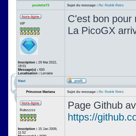
poulette73
Sujet du message :
Re: Rodrik Retro
C'est bon pour 
VIP
La PicoGX arriv
Inscription :
29 Mai 2022,
18:01
Message(s) :
650
Localisation :
Lorraine
Haut
Princesse Mariana
Sujet du message :
Re: Rodrik Retro
Page Github ave
Rulezzzzz
https://github
Inscription :
15 Jan 2009,
11:52