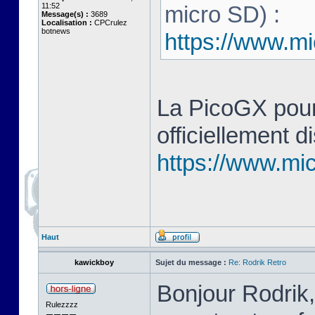
11:52
micro SD) :
Message(s) :
3689
Localisation :
CPCrulez
botnews
https://www.mi
La PicoGX pour
officiellement d
https://www.mic
Haut
kawickboy
Sujet du message :
Re: Rodrik Retro
Bonjour Rodrik,
Rulezzzz