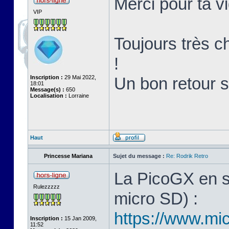
Merci pour ta v
VIP
Toujours très ch
!
Inscription :
29 Mai 2022,
Un bon retour 
18:01
Message(s) :
650
Localisation :
Lorraine
Haut
Princesse Mariana
Sujet du message :
Re: Rodrik Retro
La PicoGX en s
Rulezzzzz
micro SD) :
https://www.mic
Inscription :
15 Jan 2009,
11:52