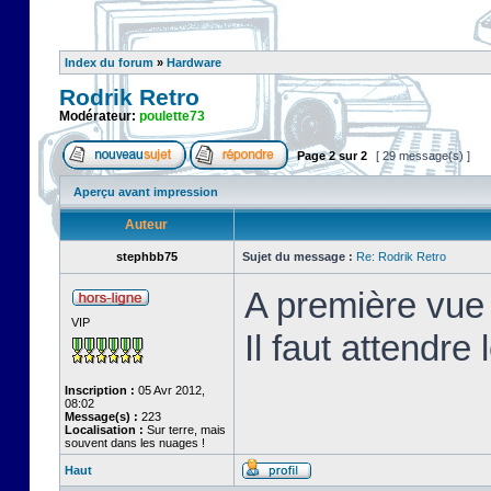
Index du forum
»
Hardware
Rodrik Retro
Modérateur:
poulette73
Page
2
sur
2
[ 29 message(s) ]
Aperçu avant impression
Auteur
stephbb75
Sujet du message :
Re: Rodrik Retro
A première vue 
VIP
Il faut attendre
Inscription :
05 Avr 2012,
08:02
Message(s) :
223
Localisation :
Sur terre, mais
souvent dans les nuages !
Haut