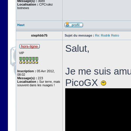
Message(s) :
3689
Localisation :
CPCrulez
botnews
Haut
stephbb75
Sujet du message :
Re: Rodrik Retro
Salut,
VIP
Je me suis amus
Inscription :
05 Avr 2012,
08:02
Message(s) :
223
PicoGX
Localisation :
Sur terre, mais
souvent dans les nuages !