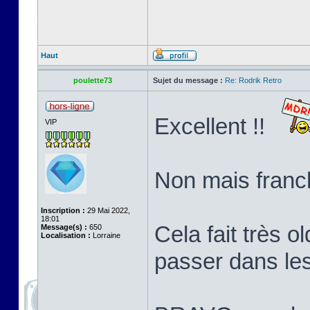
Haut
poulette73
Sujet du message :
Re: Rodrik Retro
Excellent !!
VIP
Non mais franch
Inscription :
29 Mai 2022,
18:01
Cela fait très o
Message(s) :
650
Localisation :
Lorraine
passer dans le