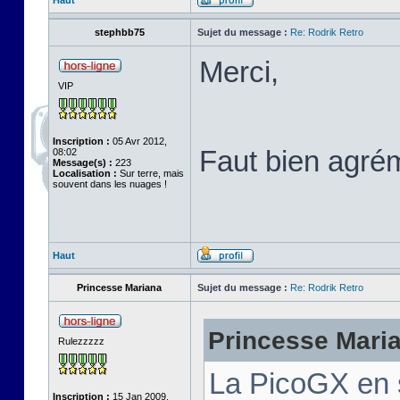
Haut
stephbb75
Sujet du message :
Re: Rodrik Retro
Merci,
VIP
Inscription :
05 Avr 2012,
Faut bien agré
08:02
Message(s) :
223
Localisation :
Sur terre, mais
souvent dans les nuages !
Haut
Princesse Mariana
Sujet du message :
Re: Rodrik Retro
Princesse Marian
Rulezzzzz
La PicoGX en 
Inscription :
15 Jan 2009,