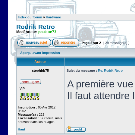
Index du forum
»
Hardware
Rodrik Retro
Modérateur:
poulette73
Page
2
sur
2
[ 29 message(s) ]
Aperçu avant impression
Auteur
stephbb75
Sujet du message :
Re: Rodrik Retro
A première vue 
VIP
Il faut attendre
Inscription :
05 Avr 2012,
08:02
Message(s) :
223
Localisation :
Sur terre, mais
souvent dans les nuages !
Haut