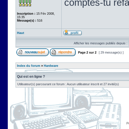
comptes-tu refab
Inscription :
15 Fév 2008,
15:35
Message(s) :
516
Haut
Afficher les messages publiés depuis :
Page
2
sur
2
[ 29 message(s) ]
Index du forum
»
Hardware
Qui est en ligne ?
Utilisateur(s) parcourant ce forum : Aucun utilisateur inscrit et 27 invité(s)
P