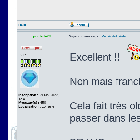
Haut
poulette73
Sujet du message :
Re: Rodrik Retro
Excellent !!
VIP
Non mais franch
Inscription :
29 Mai 2022,
18:01
Cela fait très o
Message(s) :
650
Localisation :
Lorraine
passer dans le