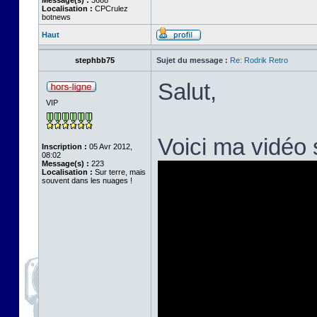
Message(s) :
3688
Localisation :
CPCrulez
botnews
Haut
stephbb75
Sujet du message :
Re: Rodrik Retro
Salut,
VIP
Voici ma vidéo
Inscription :
05 Avr 2012,
08:02
Message(s) :
223
Localisation :
Sur terre, mais
souvent dans les nuages !