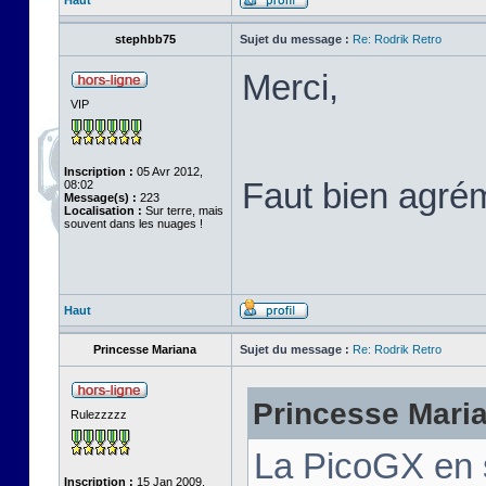
Haut
stephbb75
Sujet du message :
Re: Rodrik Retro
Merci,
VIP
Inscription :
05 Avr 2012,
Faut bien agré
08:02
Message(s) :
223
Localisation :
Sur terre, mais
souvent dans les nuages !
Haut
Princesse Mariana
Sujet du message :
Re: Rodrik Retro
Princesse Marian
Rulezzzzz
La PicoGX en 
Inscription :
15 Jan 2009,