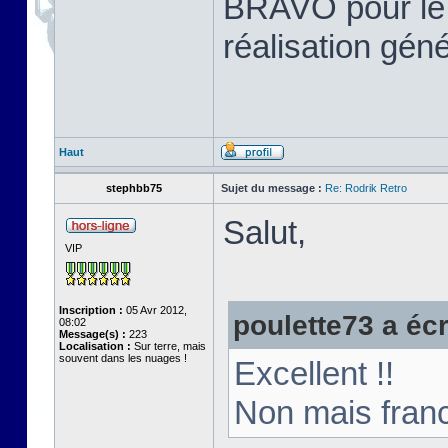
BRAVO pour le tr
réalisation gén
Haut
stephbb75
Sujet du message :
Re: Rodrik Retro
Salut,
VIP
Inscription :
05 Avr 2012,
poulette73 a écri
08:02
Message(s) :
223
Localisation :
Sur terre, mais
souvent dans les nuages !
Excellent !!
Non mais franc