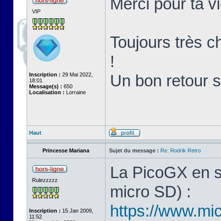
Merci pour ta v
VIP
Toujours très ch
!
Inscription :
29 Mai 2022,
Un bon retour 
18:01
Message(s) :
650
Localisation :
Lorraine
Haut
Princesse Mariana
Sujet du message :
Re: Rodrik Retro
La PicoGX en s
Rulezzzzz
micro SD) :
https://www.mic
Inscription :
15 Jan 2009,
11:52