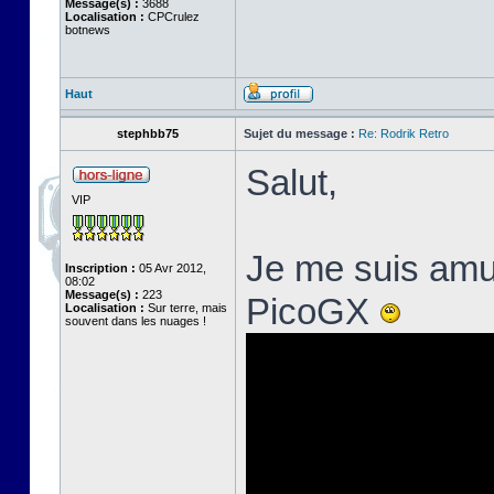
Message(s) :
3688
Localisation :
CPCrulez
botnews
Haut
stephbb75
Sujet du message :
Re: Rodrik Retro
Salut,
VIP
Je me suis amus
Inscription :
05 Avr 2012,
08:02
Message(s) :
223
PicoGX
Localisation :
Sur terre, mais
souvent dans les nuages !