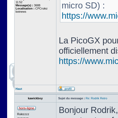
11:52
micro SD) :
Message(s) :
3688
Localisation :
CPCrulez
botnews
https://www.mi
La PicoGX pour
officiellement d
https://www.mic
Haut
kawickboy
Sujet du message :
Re: Rodrik Retro
Bonjour Rodrik,
Rulezzzz