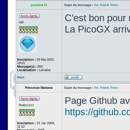
poulette73
Sujet du message :
Re: Rodrik Retro
C'est bon pour 
VIP
La PicoGX arriv
Inscription :
29 Mai 2022,
18:01
Message(s) :
650
Localisation :
Lorraine
Haut
Princesse Mariana
Sujet du message :
Re: Rodrik Retro
Page Github ave
Rulezzzzz
https://github
Inscription :
15 Jan 2009,
11:52