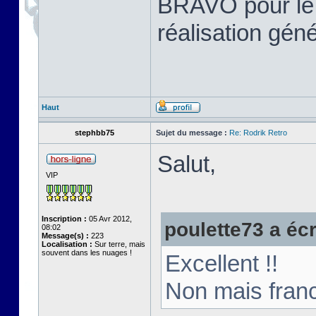
BRAVO pour le tr
réalisation gén
Haut
stephbb75
Sujet du message :
Re: Rodrik Retro
Salut,
VIP
Inscription :
05 Avr 2012,
poulette73 a écri
08:02
Message(s) :
223
Localisation :
Sur terre, mais
souvent dans les nuages !
Excellent !!
Non mais franc