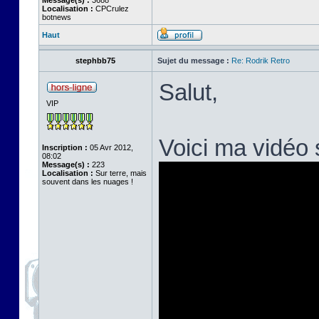
Message(s) :
3688
Localisation :
CPCrulez
botnews
Haut
stephbb75
Sujet du message :
Re: Rodrik Retro
Salut,
VIP
Voici ma vidéo
Inscription :
05 Avr 2012,
08:02
Message(s) :
223
Localisation :
Sur terre, mais
souvent dans les nuages !