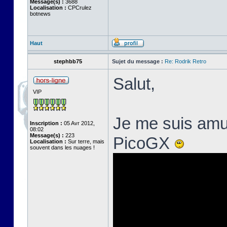
Message(s) :
3688
Localisation :
CPCrulez
botnews
Haut
stephbb75
Sujet du message :
Re: Rodrik Retro
Salut,
VIP
Je me suis amus
Inscription :
05 Avr 2012,
08:02
Message(s) :
223
PicoGX
Localisation :
Sur terre, mais
souvent dans les nuages !