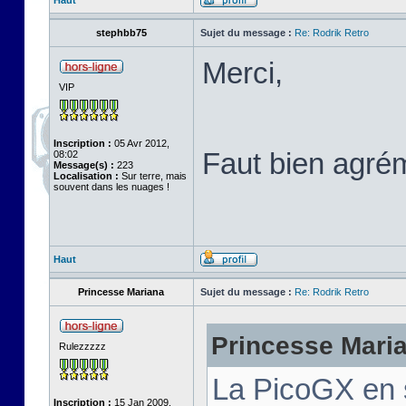
Haut
stephbb75
Sujet du message :
Re: Rodrik Retro
Merci,
VIP
Inscription :
05 Avr 2012,
Faut bien agré
08:02
Message(s) :
223
Localisation :
Sur terre, mais
souvent dans les nuages !
Haut
Princesse Mariana
Sujet du message :
Re: Rodrik Retro
Princesse Marian
Rulezzzzz
La PicoGX en 
Inscription :
15 Jan 2009,