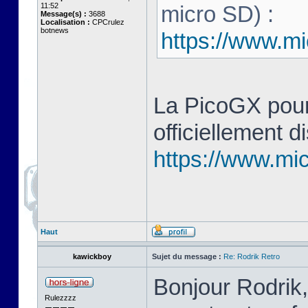
11:52
micro SD) :
Message(s) :
3688
Localisation :
CPCrulez
botnews
https://www.mi
La PicoGX pour
officiellement d
https://www.mic
Haut
kawickboy
Sujet du message :
Re: Rodrik Retro
Bonjour Rodrik,
Rulezzzz