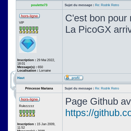
poulette73
Sujet du message :
Re: Rodrik Retro
C'est bon pour 
VIP
La PicoGX arriv
Inscription :
29 Mai 2022,
18:01
Message(s) :
650
Localisation :
Lorraine
Haut
Princesse Mariana
Sujet du message :
Re: Rodrik Retro
Page Github ave
Rulezzzzz
https://github
Inscription :
15 Jan 2009,
11:52