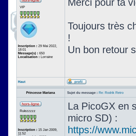
Merci pour ta v
VIP
Toujours très ch
!
Inscription :
29 Mai 2022,
Un bon retour 
18:01
Message(s) :
650
Localisation :
Lorraine
Haut
Princesse Mariana
Sujet du message :
Re: Rodrik Retro
La PicoGX en s
Rulezzzzz
micro SD) :
https://www.mic
Inscription :
15 Jan 2009,
11:52