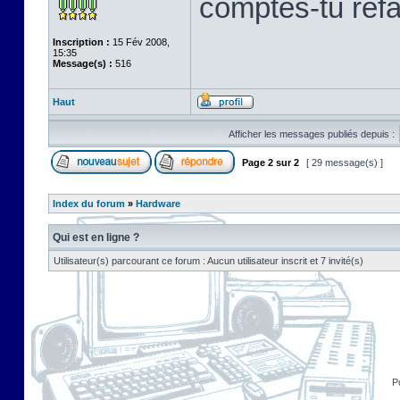
comptes-tu refab
Inscription :
15 Fév 2008,
15:35
Message(s) :
516
Haut
Afficher les messages publiés depuis :
Page
2
sur
2
[ 29 message(s) ]
Index du forum
»
Hardware
Qui est en ligne ?
Utilisateur(s) parcourant ce forum : Aucun utilisateur inscrit et 7 invité(s)
P