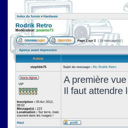
Index du forum
»
Hardware
Rodrik Retro
Modérateur:
poulette73
Page
2
sur
2
[ 29 message(s) ]
Aperçu avant impression
Auteur
stephbb75
Sujet du message :
Re: Rodrik Retro
A première vue 
VIP
Il faut attendre
Inscription :
05 Avr 2012,
08:02
Message(s) :
223
Localisation :
Sur terre, mais
souvent dans les nuages !
Haut