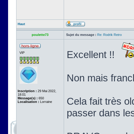
Haut
poulette73
Sujet du message :
Re: Rodrik Retro
Excellent !!
VIP
Non mais franch
Inscription :
29 Mai 2022,
18:01
Cela fait très o
Message(s) :
650
Localisation :
Lorraine
passer dans le