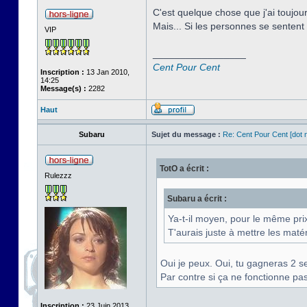
C'est quelque chose que j'ai toujou
Mais... Si les personnes se sentent
VIP
_________________
Cent Pour Cent
Inscription :
13 Jan 2010,
14:25
Message(s) :
2282
Haut
Subaru
Sujet du message :
Re: Cent Pour Cent [dot n
TotO a écrit :
Rulezzz
Subaru a écrit :
Ya-t-il moyen, pour le même pri
T'aurais juste à mettre les matér
Oui je peux. Oui, tu gagneras 2 
Par contre si ça ne fonctionne pas
Inscription :
23 Juin 2013,