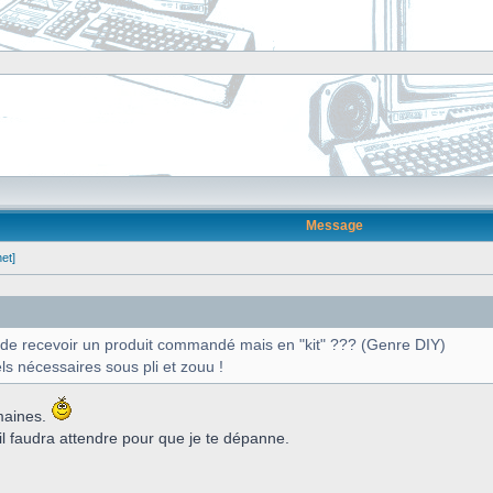
Message
et]
, de recevoir un produit commandé mais en "kit" ??? (Genre DIY)
els nécessaires sous pli et zouu !
maines.
 il faudra attendre pour que je te dépanne.