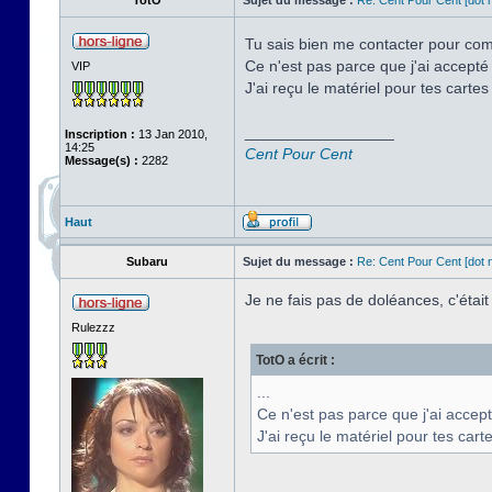
TotO
Sujet du message :
Re: Cent Pour Cent [dot n
Tu sais bien me contacter pour com
Ce n'est pas parce que j'ai accepté
VIP
J'ai reçu le matériel pour tes cartes
_________________
Inscription :
13 Jan 2010,
14:25
Cent Pour Cent
Message(s) :
2282
Haut
Subaru
Sujet du message :
Re: Cent Pour Cent [dot n
Je ne fais pas de doléances, c'était
Rulezzz
TotO a écrit :
...
Ce n'est pas parce que j'ai accept
J'ai reçu le matériel pour tes cart