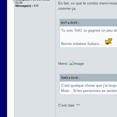
01:05
En fait, vu que le combo mem+mass
Message(s) :
475
comme ça.
AsT a écrit :
Tu vois TotO, tu gagnes un peu de
Bonne initiative Subaru....
Merci.
TotO a écrit :
C'est quelque chose que j'ai toujo
Mais... Si les personnes se senten
C'est clair. ^^
_________________