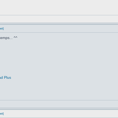
et]
temps... ^^
ad Plus
et]