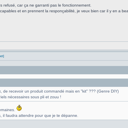
rs refusé, car ça ne garranti pas le fonctionnement.
 capables et en prennent la responçabilité, je veux bien car il y en a b
et]
x, de recevoir un produit commandé mais en "kit" ??? (Genre DIY)
iels nécessaires sous pli et zouu !
semaines.
, il faudra attendre pour que je te dépanne.