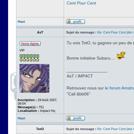
Cent Pour Cent
Haut
AsT
Sujet du message :
Re: Cent Pour Cent [dot n
Tu vois TotO, tu gagnes un peu de 
VIP
Bonne initiative Subaru....
_________________
AsT / iMP4CT
Retrouvez nous sur
le forum Amstr
"Call &bb06"
Inscription :
29 Août 2007,
08:04
Message(s) :
751
Localisation :
Impact Hq
Haut
TotO
Sujet du message :
Re: Cent Pour Cent [dot n