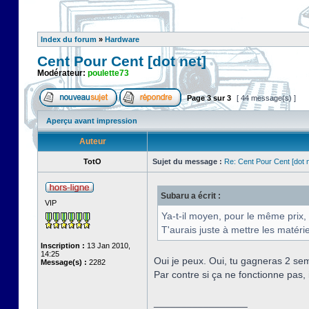
Index du forum
»
Hardware
Cent Pour Cent [dot net]
Modérateur:
poulette73
Page
3
sur
3
[ 44 message(s) ]
Aperçu avant impression
Auteur
TotO
Sujet du message :
Re: Cent Pour Cent [dot n
Subaru a écrit :
VIP
Ya-t-il moyen, pour le même prix
T'aurais juste à mettre les matéri
Inscription :
13 Jan 2010,
14:25
Oui je peux. Oui, tu gagneras 2 se
Message(s) :
2282
Par contre si ça ne fonctionne pas,
_________________