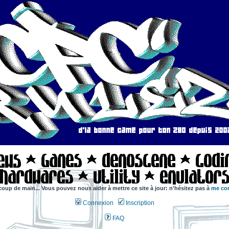
coup de main... Vous pouvez nous aider à mettre ce site à jour: n'hésitez pas à
me con
Connexion
Inscription
FAQ