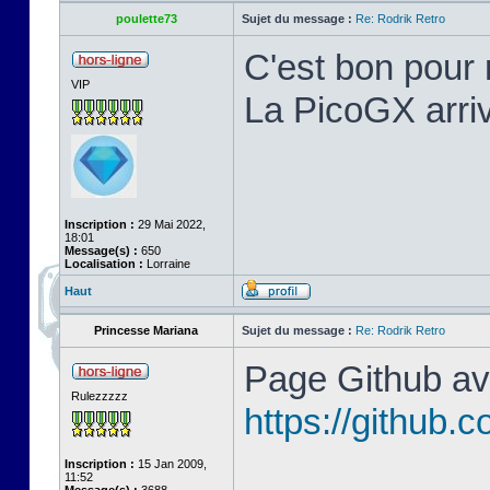
poulette73
Sujet du message :
Re: Rodrik Retro
C'est bon pour 
VIP
La PicoGX arriv
Inscription :
29 Mai 2022,
18:01
Message(s) :
650
Localisation :
Lorraine
Haut
Princesse Mariana
Sujet du message :
Re: Rodrik Retro
Page Github ave
Rulezzzzz
https://github
Inscription :
15 Jan 2009,
11:52