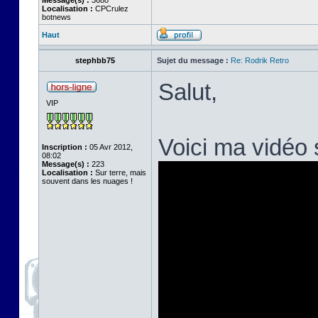
Message(s) :
3688
Localisation :
CPCrulez
botnews
Haut
stephbb75
Sujet du message :
Re: Rodrik Retro
Salut,
VIP
Voici ma vidéo
Inscription :
05 Avr 2012,
08:02
Message(s) :
223
Localisation :
Sur terre, mais
souvent dans les nuages !