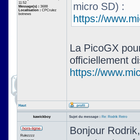
11:52
micro SD) :
Message(s) :
3688
Localisation :
CPCrulez
botnews
https://www.mi
La PicoGX pour
officiellement d
https://www.mic
Haut
kawickboy
Sujet du message :
Re: Rodrik Retro
Bonjour Rodrik,
Rulezzzz