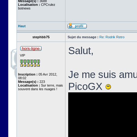
Message(s) :
3688
Localisation :
CPCrulez
botnews
Haut
stephbb75
Sujet du message :
Re: Rodrik Retro
Salut,
VIP
Je me suis amus
Inscription :
05 Avr 2012,
08:02
Message(s) :
223
PicoGX
Localisation :
Sur terre, mais
souvent dans les nuages !