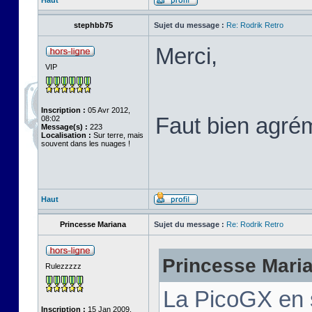
Haut
stephbb75
Sujet du message :
Re: Rodrik Retro
Merci,
VIP
Inscription :
05 Avr 2012,
Faut bien agré
08:02
Message(s) :
223
Localisation :
Sur terre, mais
souvent dans les nuages !
Haut
Princesse Mariana
Sujet du message :
Re: Rodrik Retro
Princesse Marian
Rulezzzzz
La PicoGX en 
Inscription :
15 Jan 2009,