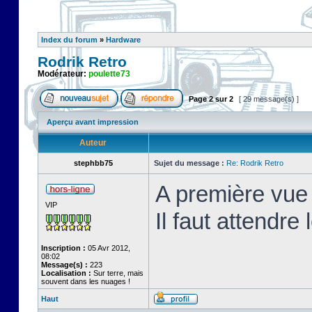
Index du forum
»
Hardware
Rodrik Retro
Modérateur:
poulette73
Page
2
sur
2
[ 29 message(s) ]
Aperçu avant impression
Auteur
stephbb75
Sujet du message :
Re: Rodrik Retro
A première vue 
VIP
Il faut attendre
Inscription :
05 Avr 2012,
08:02
Message(s) :
223
Localisation :
Sur terre, mais
souvent dans les nuages !
Haut