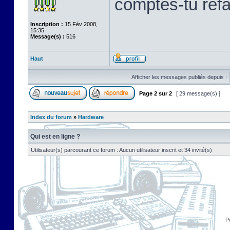
comptes-tu refab
Inscription :
15 Fév 2008,
15:35
Message(s) :
516
Haut
Afficher les messages publiés depuis :
Page
2
sur
2
[ 29 message(s) ]
Index du forum
»
Hardware
Qui est en ligne ?
Utilisateur(s) parcourant ce forum : Aucun utilisateur inscrit et 34 invité(s)
P