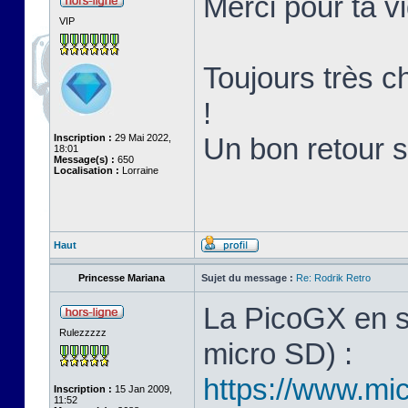
Merci pour ta v
VIP
Toujours très ch
!
Inscription :
29 Mai 2022,
Un bon retour 
18:01
Message(s) :
650
Localisation :
Lorraine
Haut
Princesse Mariana
Sujet du message :
Re: Rodrik Retro
La PicoGX en s
Rulezzzzz
micro SD) :
https://www.mic
Inscription :
15 Jan 2009,
11:52