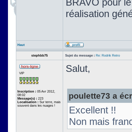
BRAVO pour le tr
réalisation gén
Haut
stephbb75
Sujet du message :
Re: Rodrik Retro
Salut,
VIP
Inscription :
05 Avr 2012,
poulette73 a écri
08:02
Message(s) :
223
Localisation :
Sur terre, mais
souvent dans les nuages !
Excellent !!
Non mais franc