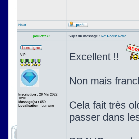
Haut
poulette73
Sujet du message :
Re: Rodrik Retro
Excellent !!
VIP
Non mais franch
Inscription :
29 Mai 2022,
18:01
Cela fait très o
Message(s) :
650
Localisation :
Lorraine
passer dans le