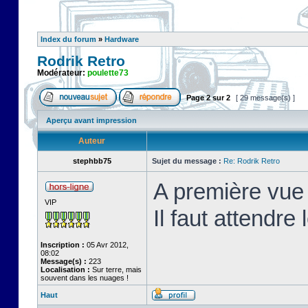
Index du forum
»
Hardware
Rodrik Retro
Modérateur:
poulette73
Page
2
sur
2
[ 29 message(s) ]
Aperçu avant impression
Auteur
stephbb75
Sujet du message :
Re: Rodrik Retro
A première vue 
VIP
Il faut attendre
Inscription :
05 Avr 2012,
08:02
Message(s) :
223
Localisation :
Sur terre, mais
souvent dans les nuages !
Haut