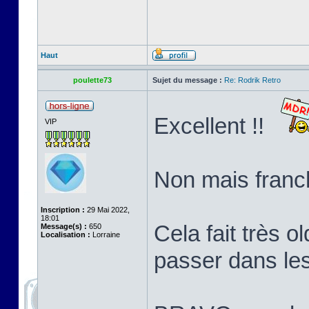
Haut
poulette73
Sujet du message :
Re: Rodrik Retro
Excellent !!
VIP
Non mais franch
Inscription :
29 Mai 2022,
18:01
Cela fait très o
Message(s) :
650
Localisation :
Lorraine
passer dans le