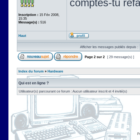
comptes-tu refab
Inscription :
15 Fév 2008,
15:35
Message(s) :
516
Haut
Afficher les messages publiés depuis :
Page
2
sur
2
[ 29 message(s) ]
Index du forum
»
Hardware
Qui est en ligne ?
Utilisateur(s) parcourant ce forum : Aucun utilisateur inscrit et 4 invité(s)
P