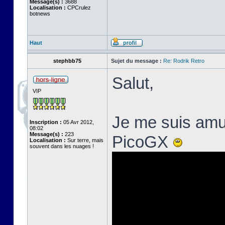
Message(s) :
3688
Localisation :
CPCrulez
botnews
Haut
stephbb75
Sujet du message :
Re: Rodrik Retro
Salut,
VIP
Je me suis amus
Inscription :
05 Avr 2012,
08:02
Message(s) :
223
PicoGX
Localisation :
Sur terre, mais
souvent dans les nuages !