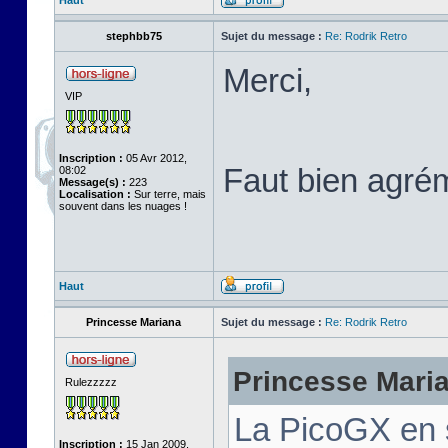
Haut
stephbb75
Sujet du message :
Re: Rodrik Retro
Merci,
VIP
Inscription :
05 Avr 2012,
Faut bien agré
08:02
Message(s) :
223
Localisation :
Sur terre, mais
souvent dans les nuages !
Haut
Princesse Mariana
Sujet du message :
Re: Rodrik Retro
Princesse Marian
Rulezzzzz
La PicoGX en 
Inscription :
15 Jan 2009,