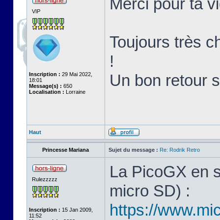
Merci pour ta v
VIP
Toujours très ch
!
Inscription :
29 Mai 2022,
Un bon retour 
18:01
Message(s) :
650
Localisation :
Lorraine
Haut
Princesse Mariana
Sujet du message :
Re: Rodrik Retro
La PicoGX en s
Rulezzzzz
micro SD) :
https://www.mic
Inscription :
15 Jan 2009,
11:52