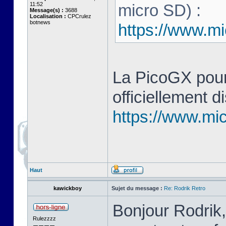
11:52
micro SD) :
Message(s) :
3688
Localisation :
CPCrulez
botnews
https://www.mi
La PicoGX pour
officiellement d
https://www.mic
Haut
kawickboy
Sujet du message :
Re: Rodrik Retro
Bonjour Rodrik,
Rulezzzz