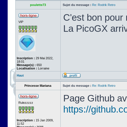
poulette73
Sujet du message :
Re: Rodrik Retro
C'est bon pour 
VIP
La PicoGX arriv
Inscription :
29 Mai 2022,
18:01
Message(s) :
650
Localisation :
Lorraine
Haut
Princesse Mariana
Sujet du message :
Re: Rodrik Retro
Page Github ave
Rulezzzzz
https://github
Inscription :
15 Jan 2009,
11:52