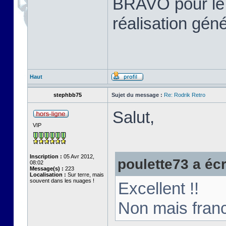
BRAVO pour le tr
réalisation gén
Haut
stephbb75
Sujet du message :
Re: Rodrik Retro
Salut,
VIP
Inscription :
05 Avr 2012,
poulette73 a écri
08:02
Message(s) :
223
Localisation :
Sur terre, mais
souvent dans les nuages !
Excellent !!
Non mais franc