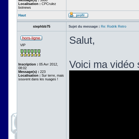
Message(s) :
3688
Localisation :
CPCrulez
botnews
Haut
stephbb75
Sujet du message :
Re: Rodrik Retro
Salut,
VIP
Voici ma vidéo
Inscription :
05 Avr 2012,
08:02
Message(s) :
223
Localisation :
Sur terre, mais
souvent dans les nuages !