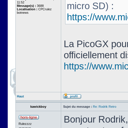
11:52
micro SD) :
Message(s) :
3688
Localisation :
CPCrulez
botnews
https://www.mi
La PicoGX pour
officiellement d
https://www.mic
Haut
kawickboy
Sujet du message :
Re: Rodrik Retro
Bonjour Rodrik,
Rulezzzz