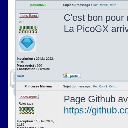
poulette73
Sujet du message :
Re: Rodrik Retro
C'est bon pour 
VIP
La PicoGX arriv
Inscription :
29 Mai 2022,
18:01
Message(s) :
650
Localisation :
Lorraine
Haut
Princesse Mariana
Sujet du message :
Re: Rodrik Retro
Page Github ave
Rulezzzzz
https://github
Inscription :
15 Jan 2009,
11:52