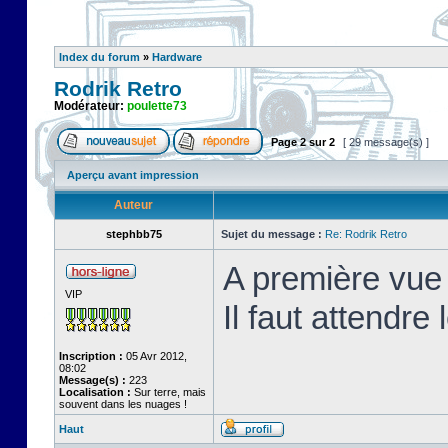
Index du forum
»
Hardware
Rodrik Retro
Modérateur:
poulette73
Page
2
sur
2
[ 29 message(s) ]
Aperçu avant impression
Auteur
stephbb75
Sujet du message :
Re: Rodrik Retro
A première vue 
VIP
Il faut attendre
Inscription :
05 Avr 2012,
08:02
Message(s) :
223
Localisation :
Sur terre, mais
souvent dans les nuages !
Haut