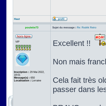
Haut
poulette73
Sujet du message :
Re: Rodrik Retro
Excellent !!
VIP
Non mais franch
Inscription :
29 Mai 2022,
18:01
Cela fait très o
Message(s) :
650
Localisation :
Lorraine
passer dans le