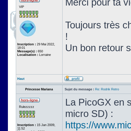
Merci pour ta v
VIP
Toujours très ch
!
Inscription :
29 Mai 2022,
Un bon retour 
18:01
Message(s) :
650
Localisation :
Lorraine
Haut
Princesse Mariana
Sujet du message :
Re: Rodrik Retro
La PicoGX en s
Rulezzzzz
micro SD) :
https://www.mic
Inscription :
15 Jan 2009,
11:52