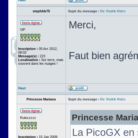
Haut
stephbb75
Sujet du message :
Re: Rodrik Retro
Merci,
VIP
Inscription :
05 Avr 2012,
Faut bien agré
08:02
Message(s) :
223
Localisation :
Sur terre, mais
souvent dans les nuages !
Haut
Princesse Mariana
Sujet du message :
Re: Rodrik Retro
Princesse Marian
Rulezzzzz
La PicoGX en 
Inscription :
15 Jan 2009,