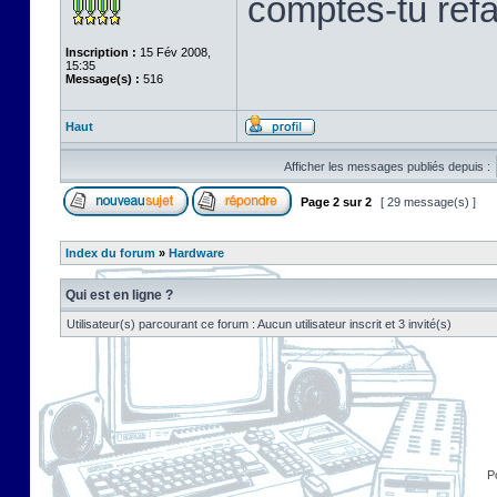
comptes-tu refab
Inscription :
15 Fév 2008,
15:35
Message(s) :
516
Haut
Afficher les messages publiés depuis :
Page
2
sur
2
[ 29 message(s) ]
Index du forum
»
Hardware
Qui est en ligne ?
Utilisateur(s) parcourant ce forum : Aucun utilisateur inscrit et 3 invité(s)
P