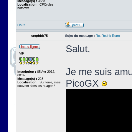
Message(s) :
3688
Localisation :
CPCrulez
botnews
Haut
stephbb75
Sujet du message :
Re: Rodrik Retro
Salut,
VIP
Je me suis amus
Inscription :
05 Avr 2012,
08:02
Message(s) :
223
PicoGX
Localisation :
Sur terre, mais
souvent dans les nuages !