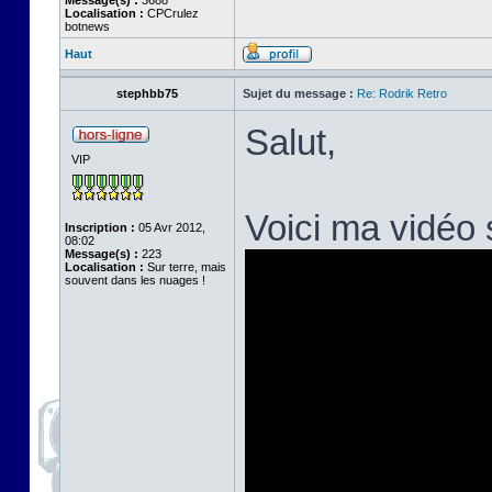
Message(s) :
3688
Localisation :
CPCrulez
botnews
Haut
stephbb75
Sujet du message :
Re: Rodrik Retro
Salut,
VIP
Voici ma vidéo
Inscription :
05 Avr 2012,
08:02
Message(s) :
223
Localisation :
Sur terre, mais
souvent dans les nuages !