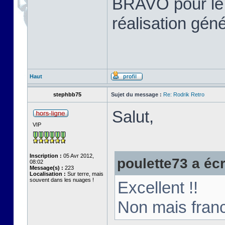
BRAVO pour le tr
réalisation gén
Haut
stephbb75
Sujet du message :
Re: Rodrik Retro
Salut,
VIP
Inscription :
05 Avr 2012,
poulette73 a écri
08:02
Message(s) :
223
Localisation :
Sur terre, mais
souvent dans les nuages !
Excellent !!
Non mais franc