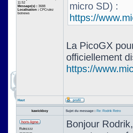
11:52
micro SD) :
Message(s) :
3688
Localisation :
CPCrulez
botnews
https://www.mi
La PicoGX pour
officiellement d
https://www.mic
Haut
kawickboy
Sujet du message :
Re: Rodrik Retro
Bonjour Rodrik,
Rulezzzz