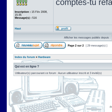
comptes-tu refab
Inscription :
15 Fév 2008,
15:35
Message(s) :
516
Haut
Afficher les messages publiés depuis :
Page
2
sur
2
[ 29 message(s) ]
Index du forum
»
Hardware
Qui est en ligne ?
Utilisateur(s) parcourant ce forum : Aucun utilisateur inscrit et 3 invité(s)
P