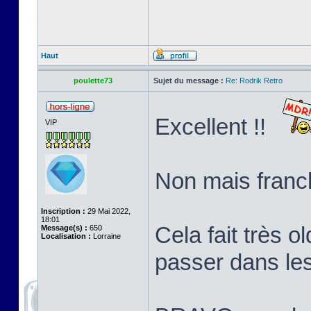
Haut
poulette73
Sujet du message :
Re: Rodrik Retro
Excellent !!
VIP
Non mais franch
Inscription :
29 Mai 2022,
18:01
Cela fait très o
Message(s) :
650
Localisation :
Lorraine
passer dans le