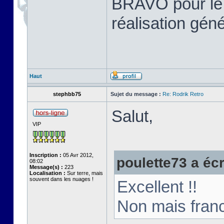
BRAVO pour le tr
réalisation gén
Haut
stephbb75
Sujet du message :
Re: Rodrik Retro
Salut,
VIP
Inscription :
05 Avr 2012,
poulette73 a écri
08:02
Message(s) :
223
Localisation :
Sur terre, mais
souvent dans les nuages !
Excellent !!
Non mais franc