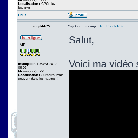
Message(s) :
3688
Localisation :
CPCrulez
botnews
Haut
stephbb75
Sujet du message :
Re: Rodrik Retro
Salut,
VIP
Voici ma vidéo
Inscription :
05 Avr 2012,
08:02
Message(s) :
223
Localisation :
Sur terre, mais
souvent dans les nuages !