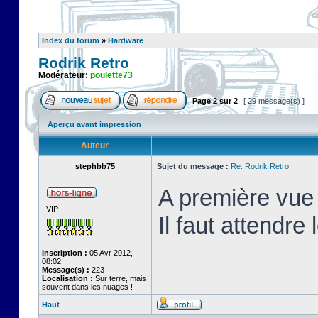
Index du forum
»
Hardware
Rodrik Retro
Modérateur:
poulette73
Page
2
sur
2
[ 29 message(s) ]
Aperçu avant impression
Auteur
stephbb75
Sujet du message :
Re: Rodrik Retro
A première vue 
VIP
Il faut attendre
Inscription :
05 Avr 2012,
08:02
Message(s) :
223
Localisation :
Sur terre, mais
souvent dans les nuages !
Haut