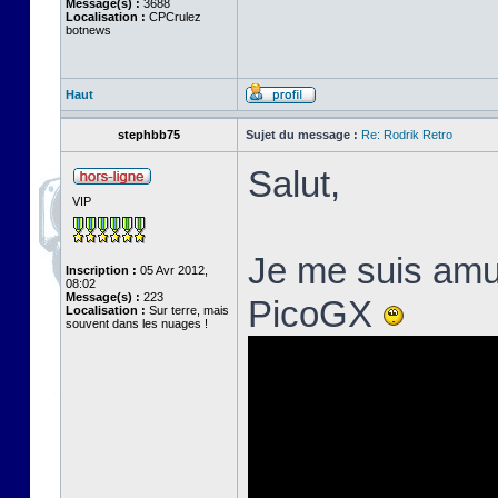
Message(s) :
3688
Localisation :
CPCrulez
botnews
Haut
stephbb75
Sujet du message :
Re: Rodrik Retro
Salut,
VIP
Je me suis amus
Inscription :
05 Avr 2012,
08:02
Message(s) :
223
PicoGX
Localisation :
Sur terre, mais
souvent dans les nuages !