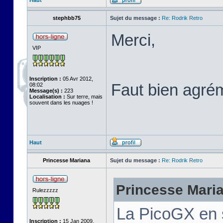
Haut
stephbb75
Sujet du message :
Re: Rodrik Retro
Merci,
VIP
Inscription :
05 Avr 2012,
Faut bien agré
08:02
Message(s) :
223
Localisation :
Sur terre, mais
souvent dans les nuages !
Haut
Princesse Mariana
Sujet du message :
Re: Rodrik Retro
Princesse Marian
Rulezzzzz
La PicoGX en 
Inscription :
15 Jan 2009,