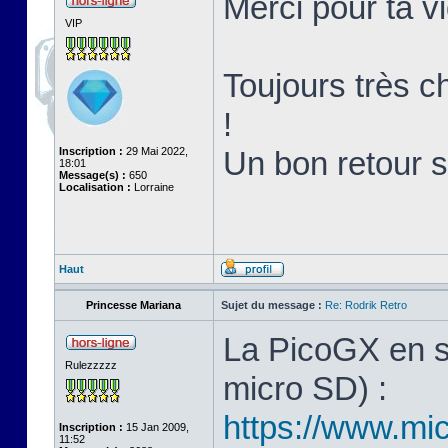
Merci pour ta v
VIP
Toujours très ch
!
Inscription :
29 Mai 2022,
Un bon retour 
18:01
Message(s) :
650
Localisation :
Lorraine
Haut
Princesse Mariana
Sujet du message :
Re: Rodrik Retro
La PicoGX en s
Rulezzzzz
micro SD) :
https://www.mic
Inscription :
15 Jan 2009,
11:52