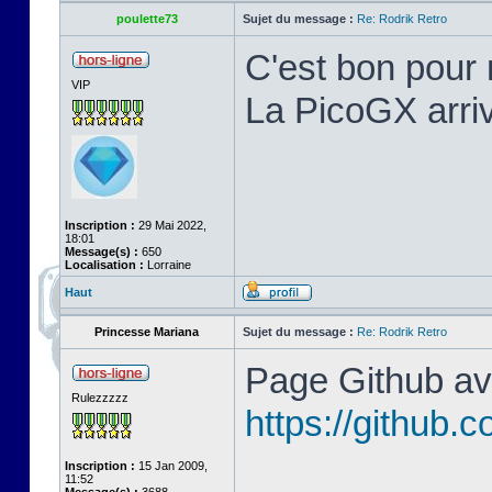
poulette73
Sujet du message :
Re: Rodrik Retro
C'est bon pour 
VIP
La PicoGX arriv
Inscription :
29 Mai 2022,
18:01
Message(s) :
650
Localisation :
Lorraine
Haut
Princesse Mariana
Sujet du message :
Re: Rodrik Retro
Page Github ave
Rulezzzzz
https://github
Inscription :
15 Jan 2009,
11:52