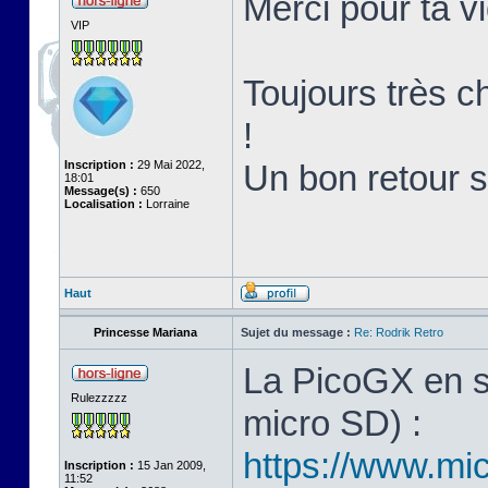
Merci pour ta v
VIP
Toujours très ch
!
Inscription :
29 Mai 2022,
Un bon retour 
18:01
Message(s) :
650
Localisation :
Lorraine
Haut
Princesse Mariana
Sujet du message :
Re: Rodrik Retro
La PicoGX en s
Rulezzzzz
micro SD) :
https://www.mic
Inscription :
15 Jan 2009,
11:52