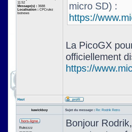
11:52
micro SD) :
Message(s) :
3688
Localisation :
CPCrulez
botnews
https://www.mi
La PicoGX pour
officiellement d
https://www.mic
Haut
kawickboy
Sujet du message :
Re: Rodrik Retro
Bonjour Rodrik,
Rulezzzz