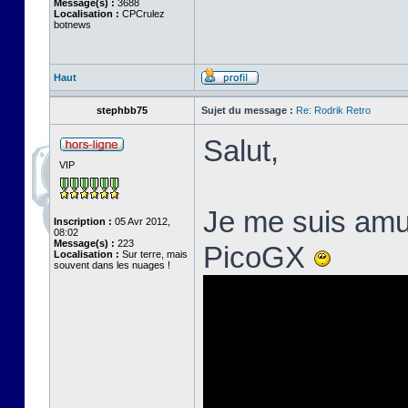
Message(s) :
3688
Localisation :
CPCrulez
botnews
Haut
stephbb75
Sujet du message :
Re: Rodrik Retro
Salut,
VIP
Je me suis amus
Inscription :
05 Avr 2012,
08:02
Message(s) :
223
PicoGX
Localisation :
Sur terre, mais
souvent dans les nuages !