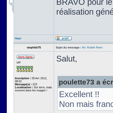
BRAVO pour le tr
réalisation gén
Haut
stephbb75
Sujet du message :
Re: Rodrik Retro
Salut,
VIP
Inscription :
05 Avr 2012,
poulette73 a écri
08:02
Message(s) :
223
Localisation :
Sur terre, mais
souvent dans les nuages !
Excellent !!
Non mais franc