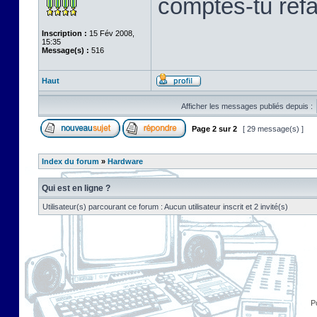
comptes-tu refab
Inscription :
15 Fév 2008,
15:35
Message(s) :
516
Haut
Afficher les messages publiés depuis :
Page
2
sur
2
[ 29 message(s) ]
Index du forum
»
Hardware
Qui est en ligne ?
Utilisateur(s) parcourant ce forum : Aucun utilisateur inscrit et 2 invité(s)
P