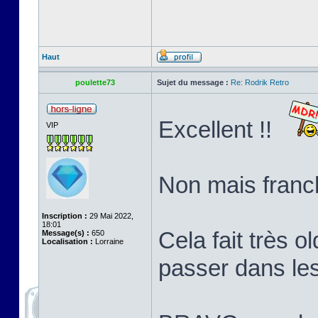
Haut
poulette73
Sujet du message :
Re: Rodrik Retro
Excellent !!
VIP
Non mais franch
Inscription :
29 Mai 2022,
18:01
Cela fait très o
Message(s) :
650
Localisation :
Lorraine
passer dans le