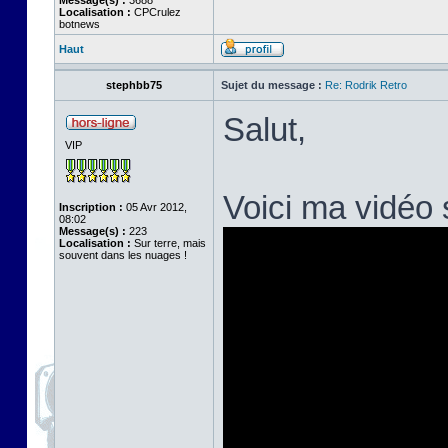
Message(s) :
3688
Localisation :
CPCrulez
botnews
Haut
stephbb75
Sujet du message :
Re: Rodrik Retro
Salut,
VIP
Voici ma vidéo
Inscription :
05 Avr 2012,
08:02
Message(s) :
223
Localisation :
Sur terre, mais
souvent dans les nuages !