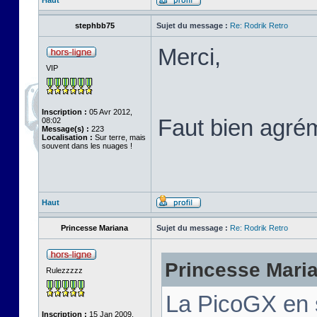
Haut
stephbb75
Sujet du message :
Re: Rodrik Retro
Merci,
VIP
Inscription :
05 Avr 2012,
Faut bien agré
08:02
Message(s) :
223
Localisation :
Sur terre, mais
souvent dans les nuages !
Haut
Princesse Mariana
Sujet du message :
Re: Rodrik Retro
Princesse Marian
Rulezzzzz
La PicoGX en 
Inscription :
15 Jan 2009,