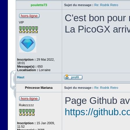
poulette73
Sujet du message :
Re: Rodrik Retro
C'est bon pour 
VIP
La PicoGX arriv
Inscription :
29 Mai 2022,
18:01
Message(s) :
650
Localisation :
Lorraine
Haut
Princesse Mariana
Sujet du message :
Re: Rodrik Retro
Page Github ave
Rulezzzzz
https://github
Inscription :
15 Jan 2009,
11:52