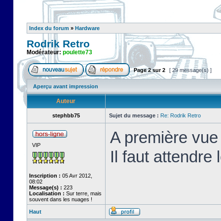
Index du forum
»
Hardware
Rodrik Retro
Modérateur:
poulette73
Page
2
sur
2
[ 29 message(s) ]
Aperçu avant impression
Auteur
stephbb75
Sujet du message :
Re: Rodrik Retro
A première vue 
VIP
Il faut attendre
Inscription :
05 Avr 2012,
08:02
Message(s) :
223
Localisation :
Sur terre, mais
souvent dans les nuages !
Haut