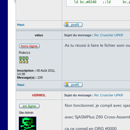
ld bc,#0240 ;;ld bc
Haut
velus
Sujet du message :
Re: Cruncher UPKR
As tu réussi à faire le fichier asm 
Rulezzz
Inscription :
05 Août 2011,
14:38
Message(s) :
228
Haut
hERMOL
Sujet du message :
Re: Cruncher UPKR
Non fonctionnel, je compil avec sj
Site Admin
avec SjASMPlus Z80 Cross-Assembl
ca ce compil en ORG #0000