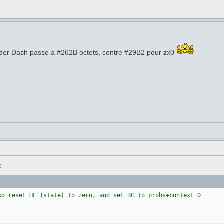
ulder Dash passe a #262B octets, contre #29B2 pour zx0
:
o reset HL (state) to zero, and set BC to probs+context 0