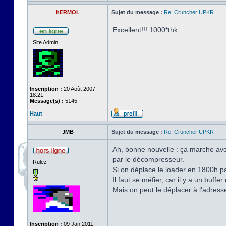
hERMOL
Sujet du message :
Re: Cruncher UPKR
Excellent!!! 1000*thk
Site Admin
Inscription :
20 Août 2007,
18:21
Message(s) :
5145
Haut
JMB
Sujet du message :
Re: Cruncher UPKR
Ah, bonne nouvelle : ça marche avec
par le décompresseur.
Rulez
Si on déplace le loader en 1800h p
Il faut se méfier, car il y a un bu
Mais on peut le déplacer à l'adress
Inscription :
09 Jan 2011,