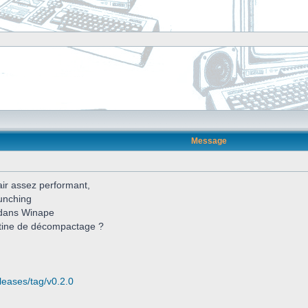
Message
'air assez performant,
runching
t dans Winape
outine de décompactage ?
eleases/tag/v0.2.0