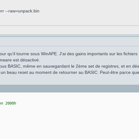
rr --raw=unpack.bin
 pour qu'il tourne sous WinAPE. J'ai des gains importants sur les fichie
ware est désactivé.
 sous BASIC, même en sauvegardant le 2ème set de registres, et en désa
e un beau reset au moment de retourner au BASIC. Peut-être parce que 
en 2000h