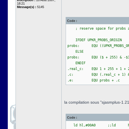
Inscription :
20 Août 2007,
18:21
Message(s) :
5145
Code :
; reserve space for probs arr
IFDEF UPKR_PROBS_ORIGIN ; if
probs: EQU ((UPKR_PROBS_ORI
ELSE
probs: EQU ($ + 255)
ENDIF
.real_c: EQU 1 + 255 + 1
.c: EQU (.real_c + 1)
.e: EQU probs + .c
la compilation sous "sjasmplus-1.21
Code :
ld hl,#00A0 ;;ld hl,