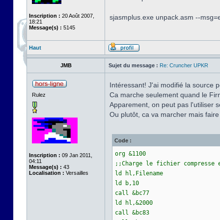
Inscription :
20 Août 2007,
sjasmplus.exe unpack.asm --msg=e
18:21
Message(s) :
5145
Haut
JMB
Sujet du message :
Re: Cruncher UPKR
Intéressant! J'ai modifié la source
Ca marche seulement quand le Firm
Rulez
Apparement, on peut pas l'utiliser
Ou plutôt, ca va marcher mais fair
Code :
org &1100
Inscription :
09 Jan 2011,
04:11
;;Charge le fichier compresse 
Message(s) :
43
Localisation :
Versailles
ld hl,Filename
ld b,10
call &bc77
ld hl,&2000
call &bc83