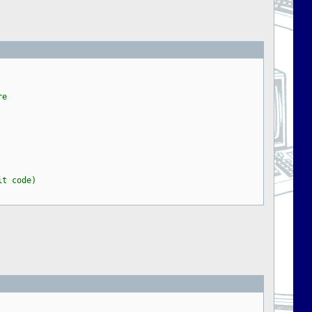
re
 code)