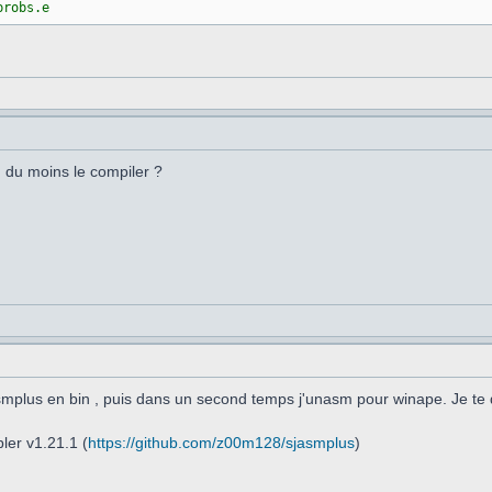
,probs.e
ou du moins le compiler ?
asmplus en bin , puis dans un second temps j'unasm pour winape. Je te 
er v1.21.1 (
https://github.com/z00m128/sjasmplus
)