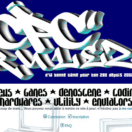
coup de main... Vous pouvez nous aider à mettre ce site à jour: n'hésitez pas à
me con
Connexion
Inscription
FAQ