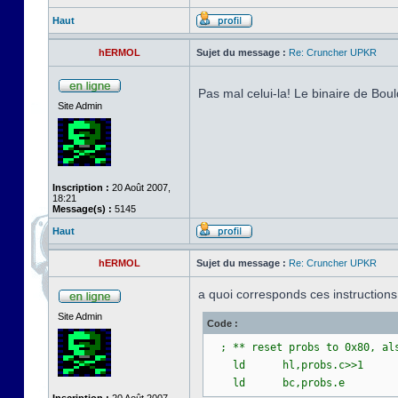
Haut
hERMOL
Sujet du message :
Re: Cruncher UPKR
Pas mal celui-la! Le binaire de Bo
Site Admin
Inscription :
20 Août 2007,
18:21
Message(s) :
5145
Haut
hERMOL
Sujet du message :
Re: Cruncher UPKR
a quoi corresponds ces instructions
Site Admin
Code :
; ** reset probs to 0x80, als
ld hl,probs.c>>1
ld bc,probs.e