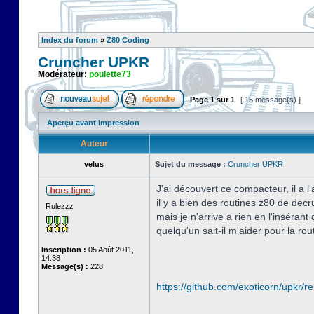
Index du forum
»
Z80 Coding
Cruncher UPKR
Modérateur:
poulette73
Page
1
sur
1
[ 15 message(s) ]
Aperçu avant impression
Auteur
velus
Sujet du message :
Cruncher UPKR
J'ai découvert ce compacteur, il a l
il y a bien des routines z80 de dec
Rulezzz
mais je n'arrive a rien en l'inséran
quelqu'un sait-il m'aider pour la r
Inscription :
05 Août 2011,
14:38
Message(s) :
228
https://github.com/exoticorn/upkr/r