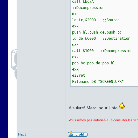
call &bc7A
;;Decompression
di
ld ix,&2000 ;;Source
exx
push hl:push de:push bc
ld de,&C000 ;;Destination
exx
call &1000 ;;Decompression
exx
pop bc:pop de:pop hl
exx
ei:ret
Filename DB "SCREEN.UPK"
A suivre! Merci pour l'info
Vous n’êtes pas autorisé(e) à consulter les fi
Haut