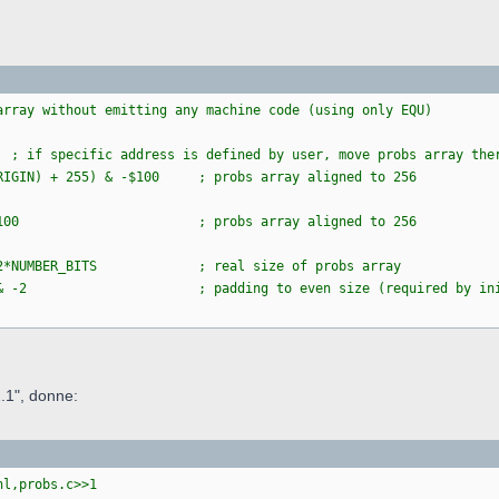
ay without emitting any machine code (using only EQU)
 specific address is defined by user, move probs array the
GIN) + 255) & -$100 ; probs array aligned to 256
 & -$100 ; probs array aligned to 256
 + 2*NUMBER_BITS ; real size of probs array
 & -2 ; padding to even size (required by init
.1", donne:
probs.c>>1