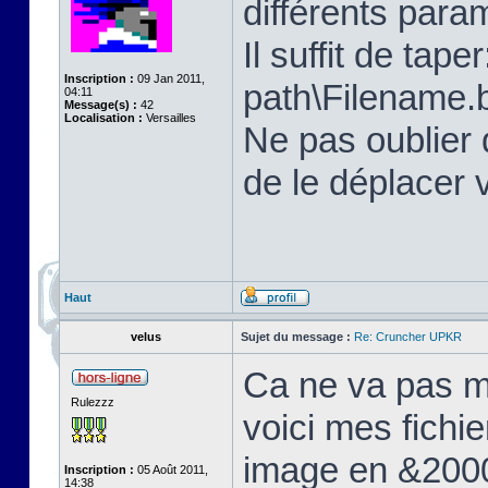
différents para
Il suffit de tap
Inscription :
09 Jan 2011,
path\Filename.b
04:11
Message(s) :
42
Localisation :
Versailles
Ne pas oublier 
de le déplacer 
Haut
velus
Sujet du message :
Re: Cruncher UPKR
Ca ne va pas mi
Rulezzz
voici mes fichie
image en &2000
Inscription :
05 Août 2011,
14:38