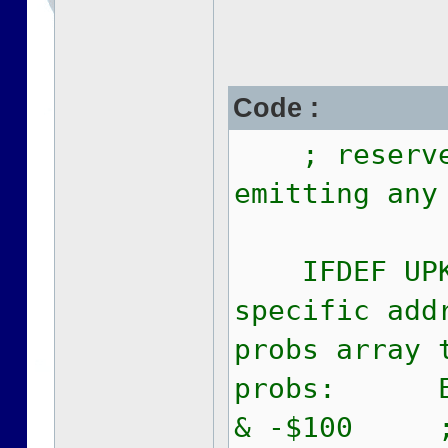
Code :
; reserve s
emitting any
IFDEF UPK
specific add
probs array 
probs: EQU 
& -$100 ; p