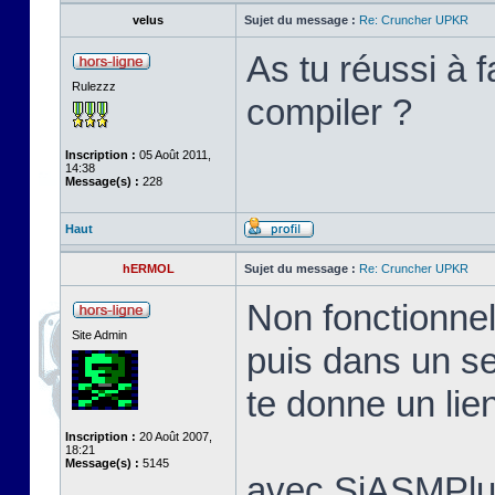
velus
Sujet du message :
Re: Cruncher UPKR
As tu réussi à f
Rulezzz
compiler ?
Inscription :
05 Août 2011,
14:38
Message(s) :
228
Haut
hERMOL
Sujet du message :
Re: Cruncher UPKR
Non fonctionnel
Site Admin
puis dans un s
te donne un lie
Inscription :
20 Août 2007,
18:21
Message(s) :
5145
avec SjASMPlu