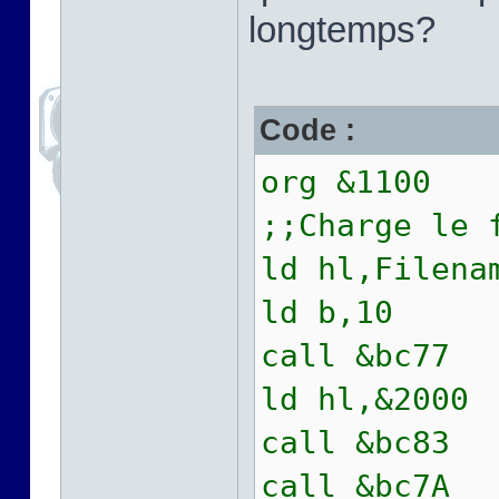
longtemps?
Code :
org &1100
;;Charge le 
ld hl,Filena
ld b,10
call &bc77
ld hl,&2000
call &bc83
call &bc7A