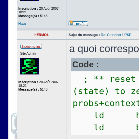
Inscription :
20 Août 2007,
18:21
Message(s) :
5145
Haut
hERMOL
Sujet du message :
Re: Cruncher UPKR
a quoi correspo
Site Admin
Code :
; ** reset 
Inscription :
20 Août 2007,
18:21
(state) to z
Message(s) :
5145
probs+contex
ld hl,pr
ld bc,p