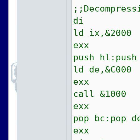
;;Decompress
di
ld ix,&2000
exx
push hl:push
ld de,&C000
exx
call &1000 
exx
pop bc:pop d
exx