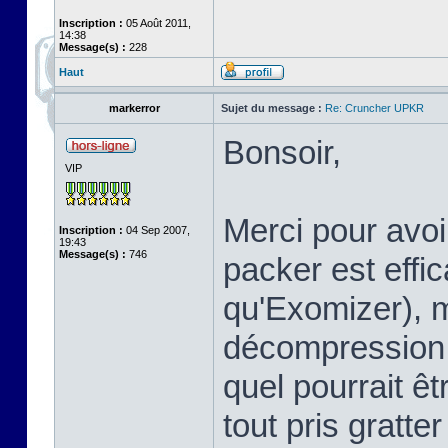
Inscription :
05 Août 2011,
14:38
Message(s) :
228
Haut
markerror
Sujet du message :
Re: Cruncher UPKR
Bonsoir,
VIP
Merci pour avoir
Inscription :
04 Sep 2007,
19:43
Message(s) :
746
packer est eff
qu'Exomizer), ma
décompression. 
quel pourrait êt
tout pris gratte