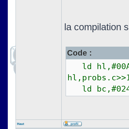
la compilation 
Code :
ld hl,
hl,probs.c>
ld bc,#0
Haut