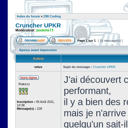
Index du forum
»
Z80 Coding
Cruncher UPKR
Modérateur:
poulette73
Page
1
sur
1
[ 15 message(s) ]
Aperçu avant impression
Auteur
velus
Sujet du message :
Cruncher UPKR
J'ai découvert c
Rulezzz
performant,
il y a bien des
Inscription :
05 Août 2011,
14:38
Message(s) :
228
mais je n'arriv
quelqu'un sait-i