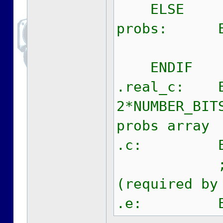
ELSE
probs: E
; probs 
ENDIF
.real_c: EQ
2*NUMBER
probs array
.c: EQU
; paddin
(required by
.e: EQU 