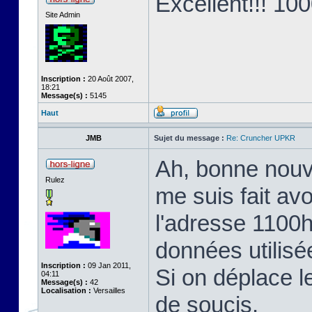
Excellent!!! 10
Site Admin
Inscription :
20 Août 2007,
18:21
Message(s) :
5145
Haut
JMB
Sujet du message :
Re: Cruncher UPKR
Ah, bonne nouv
Rulez
me suis fait avo
l'adresse 1100h
données utilisé
Inscription :
09 Jan 2011,
Si on déplace l
04:11
Message(s) :
42
Localisation :
Versailles
de soucis.