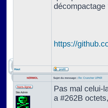
décompactage 
https://github.
Haut
hERMOL
Sujet du message :
Re: Cruncher UPKR
Pas mal celui-l
Site Admin
a #262B octets