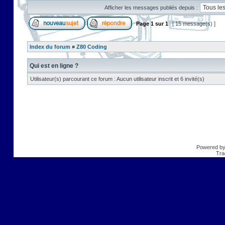
Afficher les messages publiés depuis :
Page
1
sur
1
[ 15 message(s) ]
Index du forum
»
Z80 Coding
Qui est en ligne ?
Utilisateur(s) parcourant ce forum : Aucun utilisateur inscrit et 6 invité(s)
Powered b
Tra