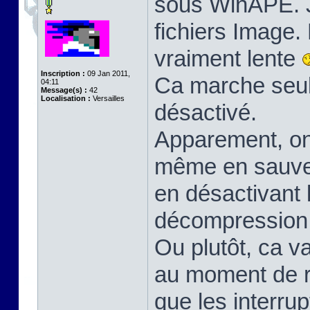
sous WinAPE. J'
fichiers Image.
vraiment lente
Inscription :
09 Jan 2011,
Ca marche seul
04:11
Message(s) :
42
Localisation :
Versailles
désactivé.
Apparement, on 
même en sauveg
en désactivant l
décompression
Ou plutôt, ca v
au moment de r
que les interru