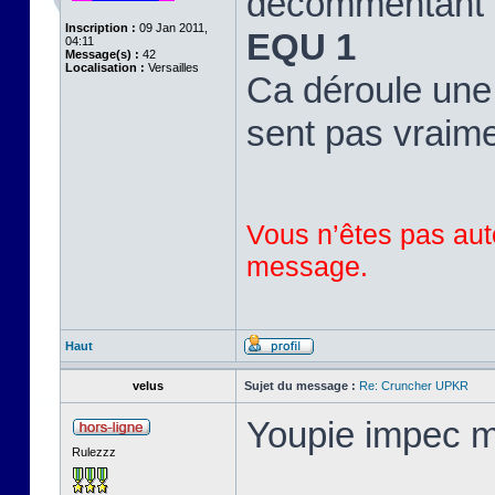
décommentant l
Inscription :
09 Jan 2011,
EQU 1
04:11
Message(s) :
42
Localisation :
Versailles
Ca déroule une 
sent pas vraimen
Vous n’êtes pas auto
message.
Haut
velus
Sujet du message :
Re: Cruncher UPKR
Youpie impec m
Rulezzz