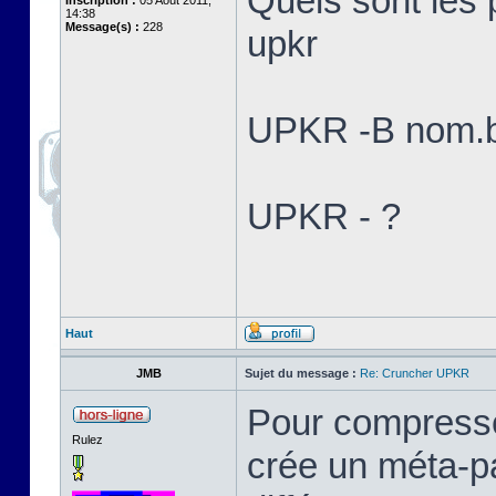
Quels sont les
Inscription :
05 Août 2011,
14:38
Message(s) :
228
upkr
UPKR -B nom.b
UPKR - ?
Haut
JMB
Sujet du message :
Re: Cruncher UPKR
Pour compresser
Rulez
crée un méta-