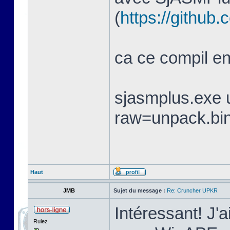
(
https://githu
ca ce compil 
sjasmplus.exe 
raw=unpack.bi
Haut
JMB
Sujet du message :
Re: Cruncher UPKR
Intéressant! J'a
Rulez