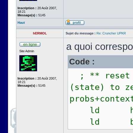
Inscription :
20 Août 2007,
18:21
Message(s) :
5145
Haut
hERMOL
Sujet du message :
Re: Cruncher UPKR
a quoi correspo
Site Admin
Code :
; ** reset 
Inscription :
20 Août 2007,
18:21
(state) to z
Message(s) :
5145
probs+contex
ld hl,pr
ld bc,p