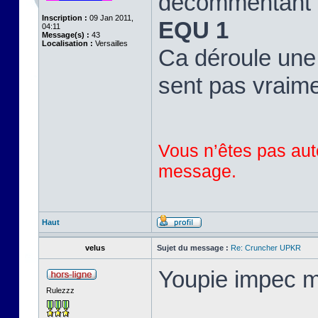
décommentant l
Inscription :
09 Jan 2011,
EQU 1
04:11
Message(s) :
43
Localisation :
Versailles
Ca déroule une 
sent pas vraimen
Vous n’êtes pas auto
message.
Haut
velus
Sujet du message :
Re: Cruncher UPKR
Youpie impec m
Rulezzz