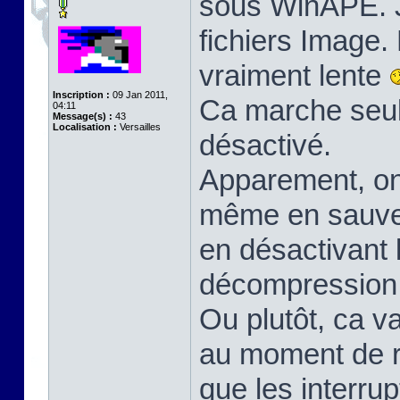
sous WinAPE. J'
fichiers Image.
vraiment lente
Inscription :
09 Jan 2011,
Ca marche seul
04:11
Message(s) :
43
Localisation :
Versailles
désactivé.
Apparement, on 
même en sauveg
en désactivant l
décompression
Ou plutôt, ca v
au moment de r
que les interru