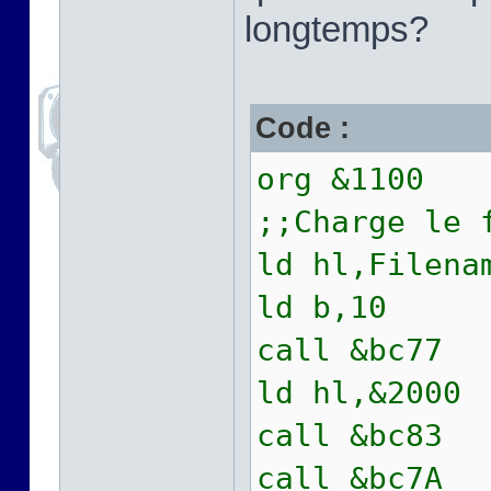
longtemps?
Code :
org &1100
;;Charge le 
ld hl,Filena
ld b,10
call &bc77
ld hl,&2000
call &bc83
call &bc7A