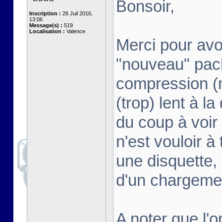
Bonsoir,
Inscription :
26 Juil 2016,
13:06
Message(s) :
519
Localisation :
Valence
Merci pour avoi
"nouveau" pack
compression (m
(trop) lent à l
du coup à voir 
n'est vouloir à
une disquette,
d'un chargeme
A noter que l'o