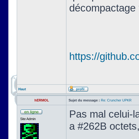
décompactage 
https://github.
Haut
hERMOL
Sujet du message :
Re: Cruncher UPKR
Pas mal celui-l
Site Admin
a #262B octets