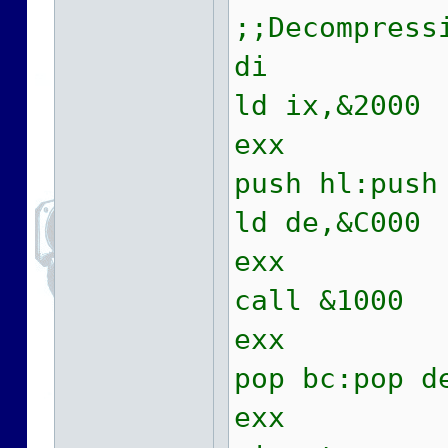
;;Decompress
di
ld ix,&2000
exx
push hl:push
ld de,&C000
exx
call &1000 
exx
pop bc:pop d
exx