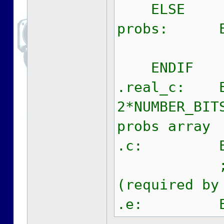
ELSE
probs: E
; probs 
ENDIF
.real_c: EQ
2*NUMBER
probs array
.c: EQU
; paddin
(required by
.e: EQU 