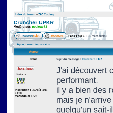
Index du forum
»
Z80 Coding
Cruncher UPKR
Modérateur:
poulette73
Page
1
sur
1
[ 15 message(s) ]
Aperçu avant impression
Auteur
velus
Sujet du message :
Cruncher UPKR
J'ai découvert c
Rulezzz
performant,
il y a bien des
Inscription :
05 Août 2011,
14:38
Message(s) :
228
mais je n'arriv
quelqu'un sait-i