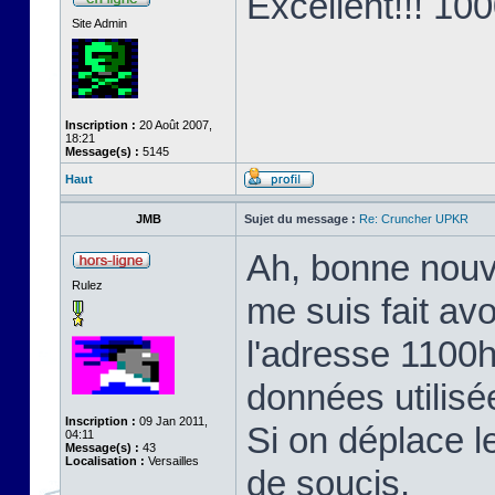
Excellent!!! 10
Site Admin
Inscription :
20 Août 2007,
18:21
Message(s) :
5145
Haut
JMB
Sujet du message :
Re: Cruncher UPKR
Ah, bonne nouv
Rulez
me suis fait avo
l'adresse 1100h
données utilisé
Inscription :
09 Jan 2011,
Si on déplace l
04:11
Message(s) :
43
Localisation :
Versailles
de soucis.