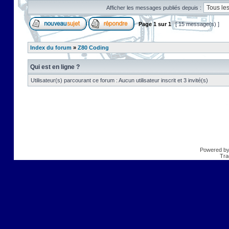
Afficher les messages publiés depuis :
Page
1
sur
1
[ 15 message(s) ]
Index du forum
»
Z80 Coding
Qui est en ligne ?
Utilisateur(s) parcourant ce forum : Aucun utilisateur inscrit et 3 invité(s)
Powered b
Tra