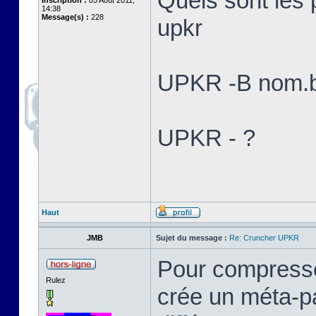
Quels sont les
Inscription :
05 Août 2011,
14:38
Message(s) :
228
upkr
UPKR -B nom.b
UPKR - ?
Haut
JMB
Sujet du message :
Re: Cruncher UPKR
Pour compresser
Rulez
crée un méta-