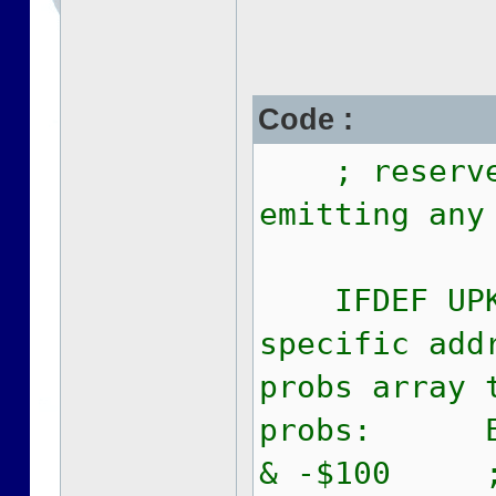
Code :
; reserve s
emitting any
IFDEF UPK
specific add
probs array 
probs: EQU 
& -$100 ; p