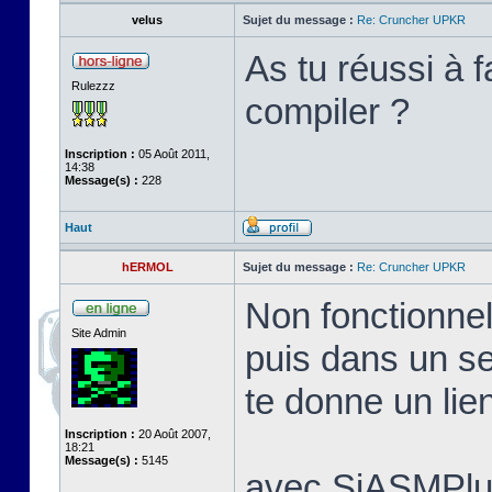
velus
Sujet du message :
Re: Cruncher UPKR
As tu réussi à f
Rulezzz
compiler ?
Inscription :
05 Août 2011,
14:38
Message(s) :
228
Haut
hERMOL
Sujet du message :
Re: Cruncher UPKR
Non fonctionnel
Site Admin
puis dans un s
te donne un lie
Inscription :
20 Août 2007,
18:21
Message(s) :
5145
avec SjASMPlu