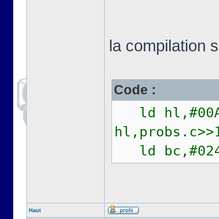
la compilation 
Code :
ld hl,
hl,probs.c>
ld bc,#0
Haut