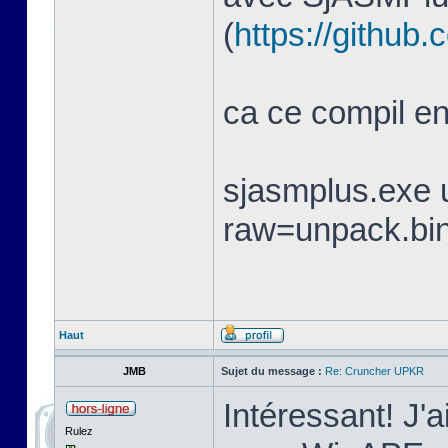
(
https://githu
ca ce compil 
sjasmplus.exe 
raw=unpack.bi
Haut
JMB
Sujet du message :
Re: Cruncher UPKR
Intéressant! J'a
Rulez