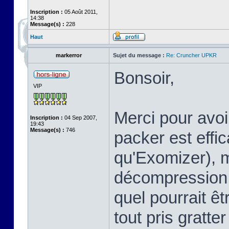
Inscription :
05 Août 2011,
14:38
Message(s) :
228
Haut
markerror
Sujet du message :
Re: Cruncher UPKR
Bonsoir,
VIP
Merci pour avoir
Inscription :
04 Sep 2007,
19:43
Message(s) :
746
packer est eff
qu'Exomizer), ma
décompression. 
quel pourrait êt
tout pris gratte