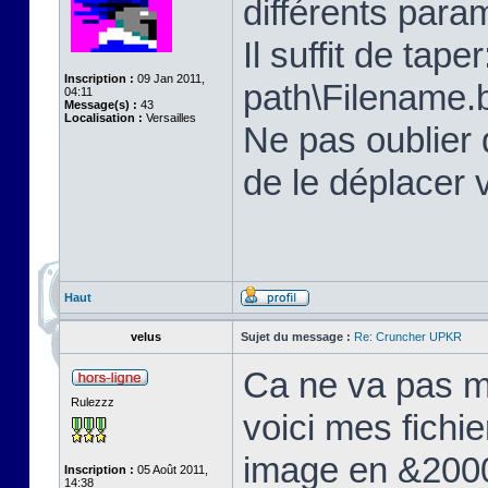
différents para
Il suffit de tap
Inscription :
09 Jan 2011,
path\Filename.b
04:11
Message(s) :
43
Localisation :
Versailles
Ne pas oublier 
de le déplacer 
Haut
velus
Sujet du message :
Re: Cruncher UPKR
Ca ne va pas mi
Rulezzz
voici mes fichie
image en &2000
Inscription :
05 Août 2011,
14:38