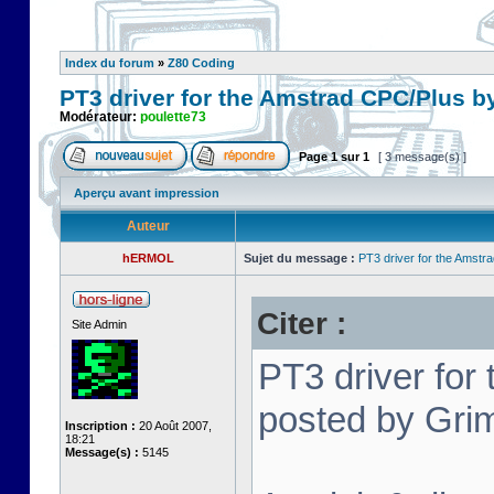
Index du forum
»
Z80 Coding
PT3 driver for the Amstrad CPC/Plus b
Modérateur:
poulette73
Page
1
sur
1
[ 3 message(s) ]
Aperçu avant impression
Auteur
hERMOL
Sujet du message :
PT3 driver for the Amstr
Citer :
Site Admin
PT3 driver for
posted by Grim
Inscription :
20 Août 2007,
18:21
Message(s) :
5145