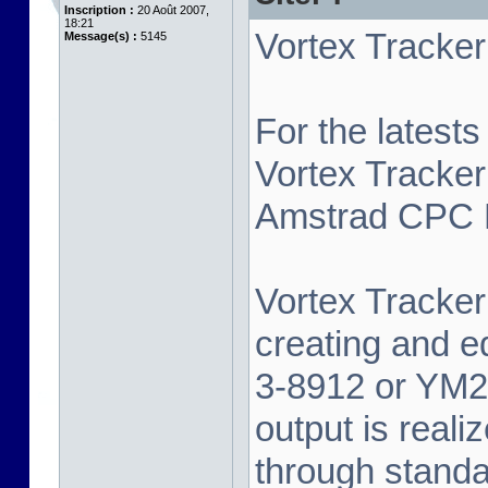
Inscription :
20 Août 2007,
18:21
Vortex Tracker 
Message(s) :
5145
For the latest
Vortex Tracker
Amstrad CPC P
Vortex Tracker 
creating and e
3-8912 or YM2
output is real
through standa