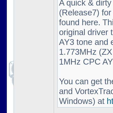
A quick & dirty
(Release7) fo
found here. Thi
original driver
AY3 tone and 
1.773MHz (ZX 
1MHz CPC AY3 
You can get t
and VortexTrac
Windows) at
h