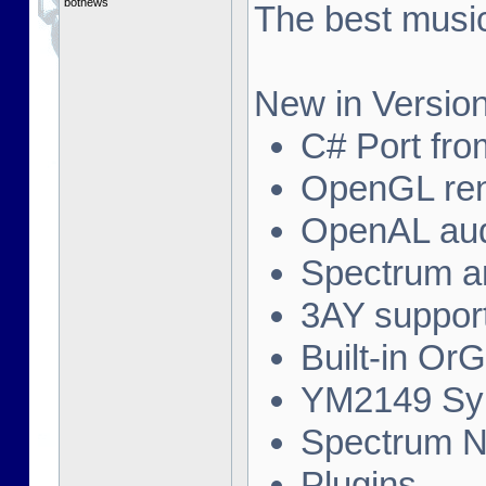
botnews
The best music
New in Version
C# Port fro
OpenGL ren
OpenAL au
Spectrum a
3AY suppor
Built-in Or
YM2149 Syn
Spectrum N
Plugins