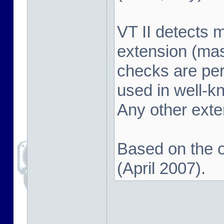
VT II detects 
extension (mas
checks are pe
used in well-k
Any other exten
Based on the o
(April 2007).