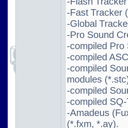
-Flash Tracker (
-Fast Tracker (*
-Global Tracker
-Pro Sound Cre
-compiled Pro
-compiled ASC
-compiled Sou
modules (*.stc)
-compiled Soun
-compiled SQ-T
-Amadeus (Fux
(*.fxm, *.ay).