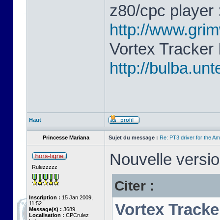
z80/cpc player 
http://www.gri
Vortex Tracker 
http://bulba.un
Haut
Princesse Mariana
Sujet du message :
Re: PT3 driver for the A
Nouvelle versio
Rulezzzzz
Citer :
Inscription :
15 Jan 2009,
11:52
Vortex Tracke
Message(s) :
3689
Localisation :
CPCrulez