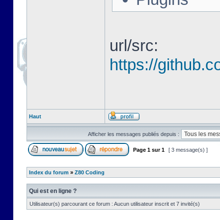
url/src:
https://github
Haut
Afficher les messages publiés depuis :
Page
1
sur
1
[ 3 message(s) ]
Index du forum
»
Z80 Coding
Qui est en ligne ?
Utilisateur(s) parcourant ce forum : Aucun utilisateur inscrit et 7 invité(s)