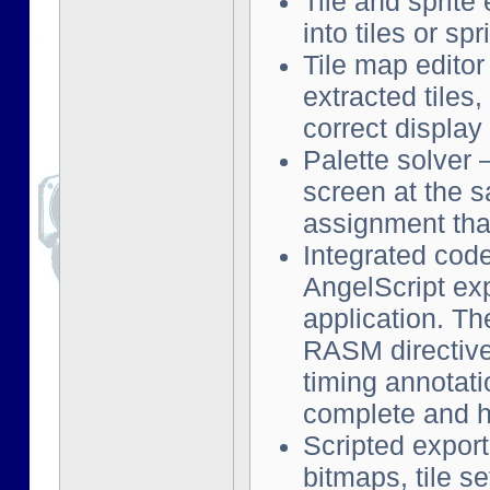
Tile and sprite
into tiles or s
Tile map editor
extracted tiles
correct displa
Palette solver
screen at the s
assignment that
Integrated cod
AngelScript exp
application. Th
RASM directive
timing annotati
complete and h
Scripted export
bitmaps, tile s