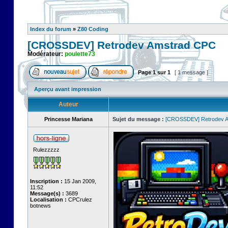
Index du forum
»
Z80 Coding
[CROSSDEV] Retrodev Amstrad CPC
Modérateur:
poulette73
Page
1
sur
1
[ 1 message ]
Aperçu avant impression
Auteur
Princesse Mariana
Sujet du message :
[CROSSDEV] Retrodev 
Rulezzzzz
Inscription :
15 Jan 2009,
11:52
Message(s) :
3689
Localisation :
CPCrulez
botnews