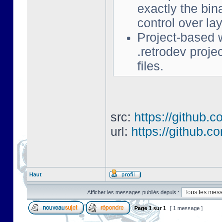
exactly the bin
control over l
Project-based w
.retrodev project
files.
src:
https://github.c
url:
https://github.c
Haut
Afficher les messages publiés depuis :
Page
1
sur
1
[ 1 message ]