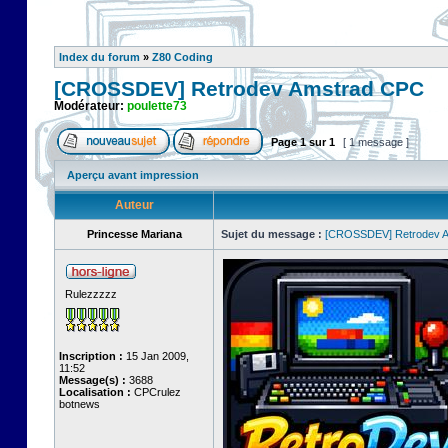
Index du forum
»
Z80 Coding
[CROSSDEV] Retrodev Amstrad CPC
Modérateur:
poulette73
Page
1
sur
1
[ 1 message ]
Aperçu avant impression
Auteur
Princesse Mariana
Sujet du message :
[CROSSDEV] Retrodev 
Rulezzzzz
Inscription :
15 Jan 2009,
11:52
Message(s) :
3688
Localisation :
CPCrulez
botnews