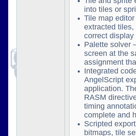
Tile and sprite
into tiles or s
Tile map editor
extracted tiles
correct displa
Palette solver
screen at the s
assignment that
Integrated cod
AngelScript exp
application. Th
RASM directive
timing annotati
complete and h
Scripted export
bitmaps, tile s