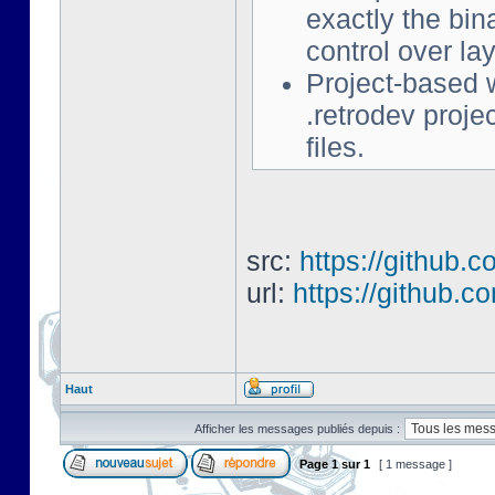
exactly the bin
control over l
Project-based w
.retrodev project
files.
src:
https://github.c
url:
https://github.c
Haut
Afficher les messages publiés depuis :
Page
1
sur
1
[ 1 message ]