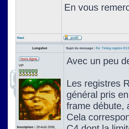
En vous remerci
Haut
Longshot
Sujet du message :
Re: Timing registre R
Avec un peu de 
VIP
Les registres
général pris e
frame débute, 
Cela correspo
C4 dont la limi
Inscription :
28 Août 2008,