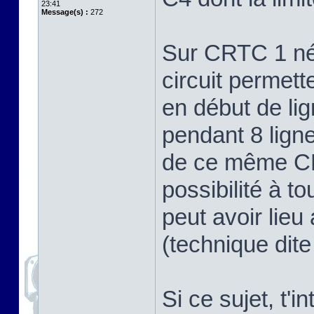
23:41
Message(s) :
272
Sur CRTC 1 né
circuit permett
en début de li
pendant 8 lign
de ce même CR
possibilité à t
peut avoir lieu
(technique dit
Si ce sujet, t'