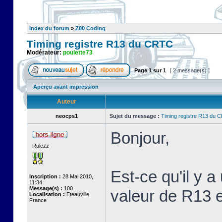
Index du forum
»
Z80 Coding
Timing registre R13 du CRTC
Modérateur:
poulette73
Page
1
sur
1
[ 2 message(s) ]
Aperçu avant impression
Auteur
neocps1
Sujet du message :
Timing registre R13 du 
Bonjour,
Rulezz
Est-ce qu'il y 
Inscription :
28 Mai 2010,
11:34
Message(s) :
100
valeur de R13 e
Localisation :
Eteauville,
France