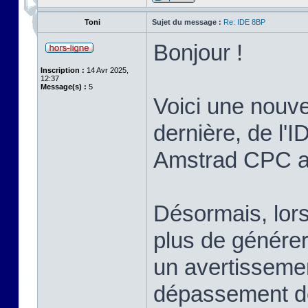
Toni
Sujet du message :
Re: IDE 8BP
Bonjour !
Inscription :
14 Avr 2025,
12:37
Message(s) :
5
Voici une nouvel
dernière, de l'I
Amstrad CPC ave
Désormais, lors
plus de générer 
un avertissemen
dépassement de 