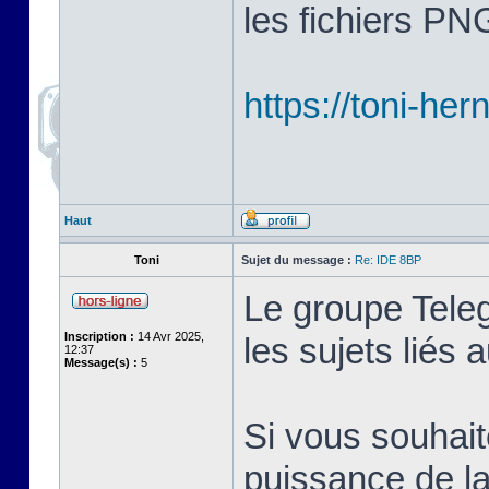
les fichiers PN
https://toni-her
Haut
Toni
Sujet du message :
Re: IDE 8BP
Le groupe Tele
Inscription :
14 Avr 2025,
les sujets liés
12:37
Message(s) :
5
Si vous souhait
puissance de la