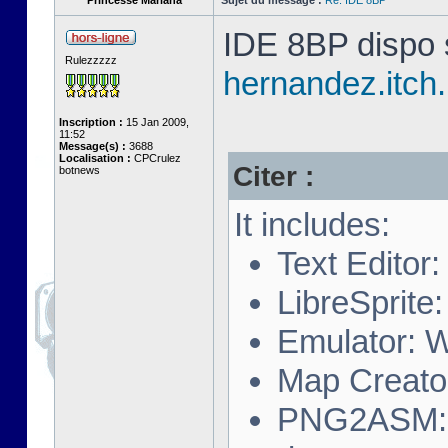
Princesse Mariana
Sujet du message :
Re: IDE 8BP
IDE 8BP dispo s
Rulezzzzz
hernandez.itch.
Inscription :
15 Jan 2009,
11:52
Message(s) :
3688
Localisation :
CPCrulez
Citer :
botnews
It includes:
Text Editor
LibreSprite:
Emulator: 
Map Creator
PNG2ASM: A