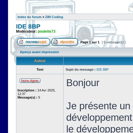
Index du forum
»
Z80 Coding
IDE 8BP
Modérateur:
poulette73
Page
1
sur
1
[ 5 message(s) ]
Aperçu avant impression
Auteur
Toni
Sujet du message :
IDE 8BP
Bonjour
Inscription :
14 Avr 2025,
12:37
Message(s) :
5
Je présente un 
développement i
le développeme