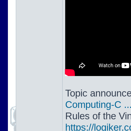
Topic announc
Computing-C ..
Rules of the V
https://logike