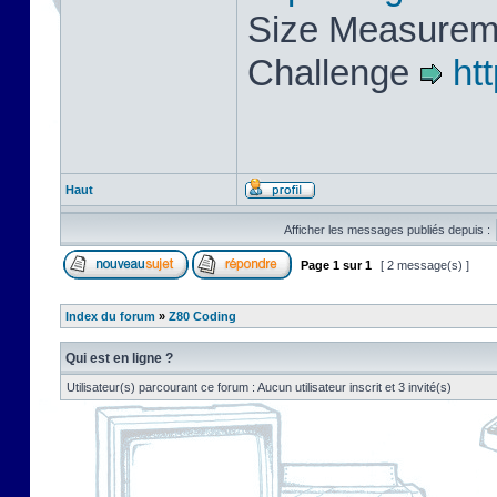
Size Measureme
Challenge
ht
Haut
Afficher les messages publiés depuis :
Page
1
sur
1
[ 2 message(s) ]
Index du forum
»
Z80 Coding
Qui est en ligne ?
Utilisateur(s) parcourant ce forum : Aucun utilisateur inscrit et 3 invité(s)