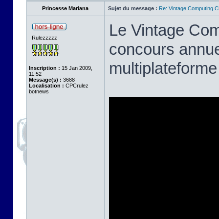
Princesse Mariana
Sujet du message :
Re: Vintage Computing C
Le Vintage Com
Rulezzzzz
concours annue
multiplateforme
Inscription :
15 Jan 2009,
11:52
Message(s) :
3688
Localisation :
CPCrulez
botnews