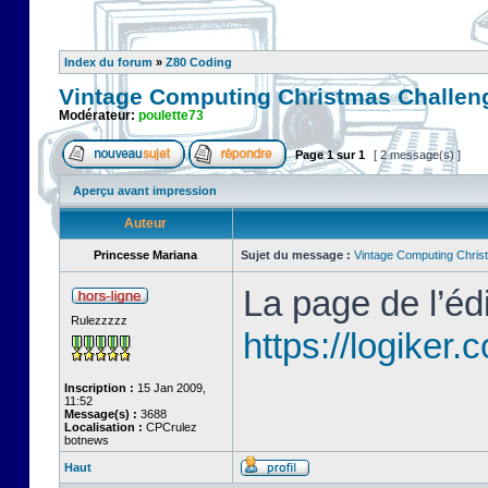
Index du forum
»
Z80 Coding
Vintage Computing Christmas Challeng
Modérateur:
poulette73
Page
1
sur
1
[ 2 message(s) ]
Aperçu avant impression
Auteur
Princesse Mariana
Sujet du message :
Vintage Computing Chris
La page de l’édi
Rulezzzzz
https://logiker
Inscription :
15 Jan 2009,
11:52
Message(s) :
3688
Localisation :
CPCrulez
botnews
Haut