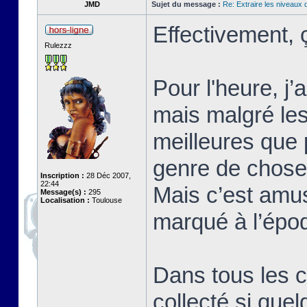
JMD
Sujet du message :
Re: Extraire les niveaux 
Effectivement,
Rulezzz
Pour l'heure, j
mais malgré les
meilleures que p
genre de choses
Inscription :
28 Déc 2007,
22:44
Mais c’est amus
Message(s) :
295
Localisation :
Toulouse
marqué à l’épo
Dans tous les c
collecté si quel