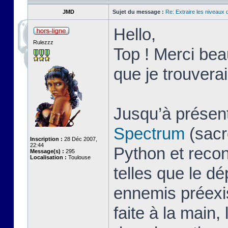
JMD
Sujet du message :
Re: Extraire les niveaux 
Hello,
Rulezzz
Top ! Merci beau
que je trouver
Jusqu’à présent
Spectrum
(sacr
Inscription :
28 Déc 2007,
22:44
Python et recon
Message(s) :
295
Localisation :
Toulouse
telles que le d
ennemis préexis
faite à la main