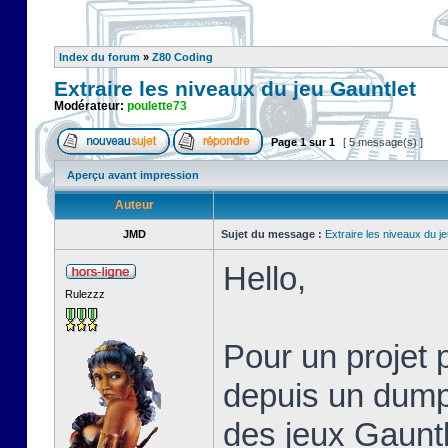
Index du forum
»
Z80 Coding
Extraire les niveaux du jeu Gauntlet
Modérateur:
poulette73
Page
1
sur
1
[ 5 message(s) ]
Aperçu avant impression
Auteur
JMD
Sujet du message :
Extraire les niveaux du j
Hello,
Rulezzz
Pour un projet 
depuis un dump 
des jeux Gaunt