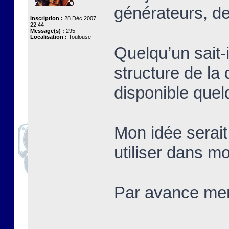
générateurs, d
Inscription :
28 Déc 2007,
22:44
Message(s) :
295
Localisation :
Toulouse
Quelqu’un sait-
structure de la 
disponible quel
Mon idée serait 
utiliser dans mo
Par avance merc