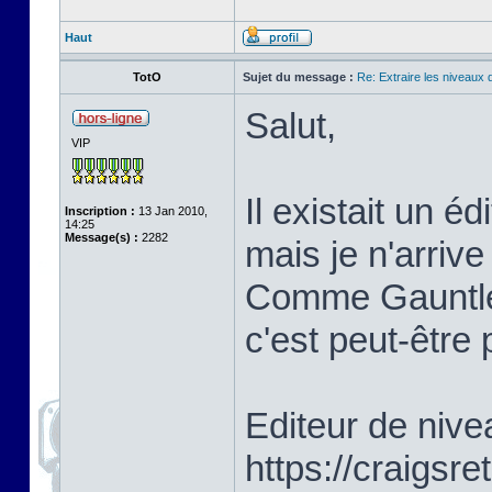
Haut
TotO
Sujet du message :
Re: Extraire les niveaux 
Salut,
VIP
Il existait un é
Inscription :
13 Jan 2010,
14:25
Message(s) :
2282
mais je n'arrive
Comme Gauntlet
c'est peut-être 
Editeur de niv
https://craigsr