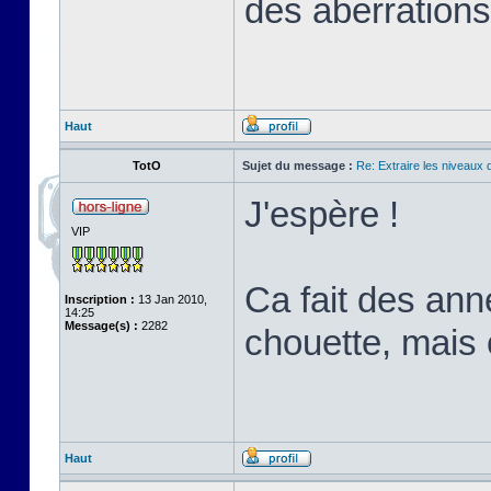
des aberration
Haut
TotO
Sujet du message :
Re: Extraire les niveaux 
J'espère !
VIP
Ca fait des ann
Inscription :
13 Jan 2010,
14:25
Message(s) :
2282
chouette, mais 
Haut