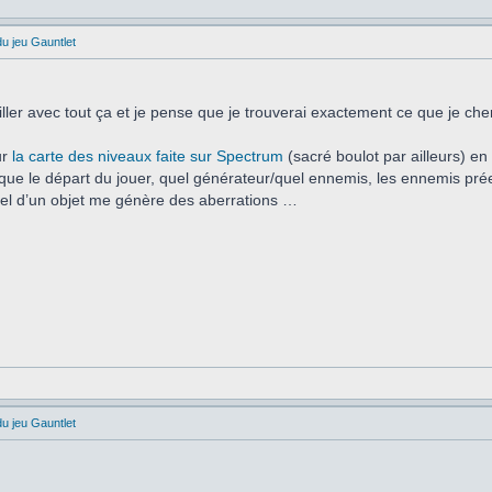
du jeu Gauntlet
iller avec tout ça et je pense que je trouverai exactement ce que je ch
ur
la carte des niveaux faite sur Spectrum
(sacré boulot par ailleurs) en
que le départ du jouer, quel générateur/quel ennemis, les ennemis préex
xel d’un objet me génère des aberrations …
du jeu Gauntlet