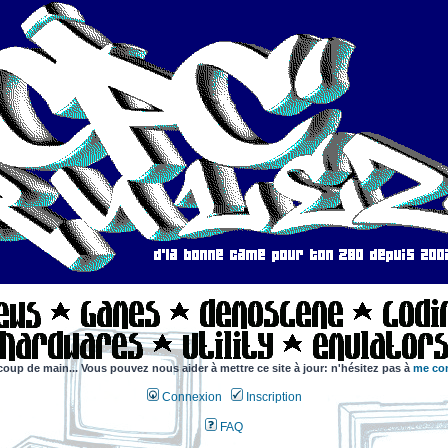
coup de main... Vous pouvez nous aider à mettre ce site à jour: n'hésitez pas à
me con
Connexion
Inscription
FAQ