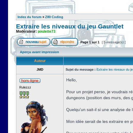
Index du forum
»
Z80 Coding
Extraire les niveaux du jeu Gauntlet
Modérateur:
poulette73
Page
1
sur
1
[ 5 message(s) ]
Aperçu avant impression
Auteur
JMD
Sujet du message :
Extraire les niveaux du j
Hello,
Rulezzz
Pour un projet perso, je voudrais r
dungeons (position des murs, des 
Quelqu’un sait-il si une analyse de 
Mon idée serait de les extraire en p