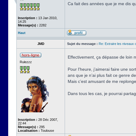
Ca fait des années que je me dis q
Inscription :
13 Jan 2010,
14:25
Message(s) :
2282
Haut
JMD
Sujet du message :
Re: Extraire les niveaux 
Effectivement, ça dépasse de loin
Rulezzz
Pour l'heure, j’aimerai faire une s
ans que je n’ai plus fait ce genre d
Mais c’est amusant de me replonger
Dans tous les cas, je pourrai partag
Inscription :
28 Déc 2007,
22:44
Message(s) :
295
Localisation :
Toulouse