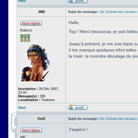
Haut
JMD
Sujet du message :
Re: Extraire les niveaux 
Hello,
Rulezzz
Top ! Merci beaucoup, je vais bidou
Jusqu’à présent, je me suis basé s
il me manque quelques infos telles 
la main, le moindre décalage de pi
Inscription :
28 Déc 2007,
22:44
Message(s) :
295
Localisation :
Toulouse
Haut
TotO
Sujet du message :
Re: Extraire les niveaux 
J'espère !
VIP