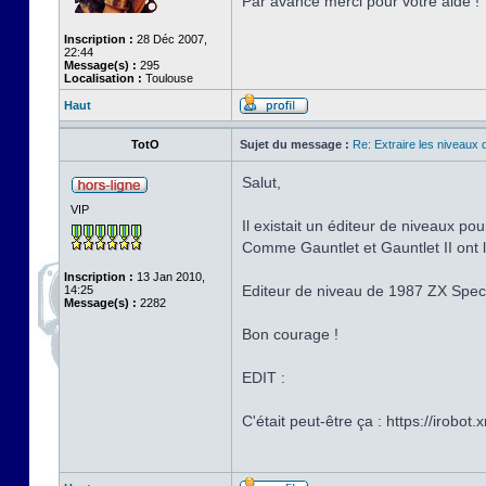
Par avance merci pour votre aide !
Inscription :
28 Déc 2007,
22:44
Message(s) :
295
Localisation :
Toulouse
Haut
TotO
Sujet du message :
Re: Extraire les niveaux 
Salut,
VIP
Il existait un éditeur de niveaux pou
Comme Gauntlet et Gauntlet II ont l
Inscription :
13 Jan 2010,
Editeur de niveau de 1987 ZX Spectr
14:25
Message(s) :
2282
Bon courage !
EDIT :
C'était peut-être ça : https://iro