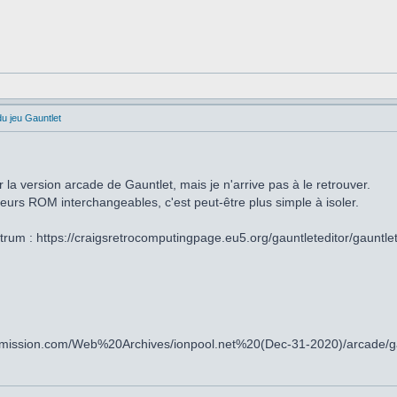
du jeu Gauntlet
r la version arcade de Gauntlet, mais je n'arrive pas à le retrouver.
eurs ROM interchangeables, c'est peut-être plus simple à isoler.
um : https://craigsretrocomputingpage.eu5.org/gauntleteditor/gauntlet
bot.xmission.com/Web%20Archives/ionpool.net%20(Dec-31-2020)/arcade/g