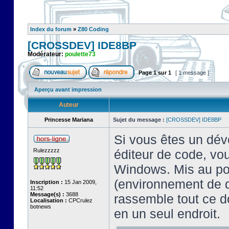
Index du forum
»
Z80 Coding
[CROSSDEV] IDE8BP
Modérateur:
poulette73
Page
1
sur
1
[ 1 message ]
Aperçu avant impression
Auteur
Princesse Mariana
Sujet du message :
[CROSSDEV] IDE8BP
Si vous êtes un dév
Rulezzzzz
éditeur de code, vo
Windows. Mis au poi
(environnement de 
Inscription :
15 Jan 2009,
11:52
Message(s) :
3688
rassemble tout ce 
Localisation :
CPCrulez
botnews
en un seul endroit.