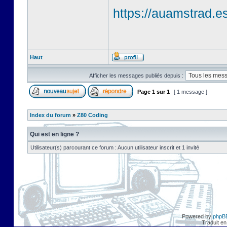
https://auamstrad.es
Haut
Afficher les messages publiés depuis :
Page
1
sur
1
[ 1 message ]
Index du forum
»
Z80 Coding
Qui est en ligne ?
Utilisateur(s) parcourant ce forum : Aucun utilisateur inscrit et 1 invité
Powered by
phpB
Traduit en