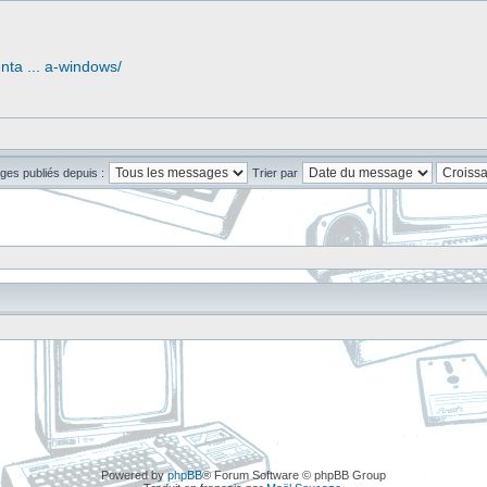
nta ... a-windows/
ges publiés depuis :
Trier par
Powered by
phpBB
® Forum Software © phpBB Group