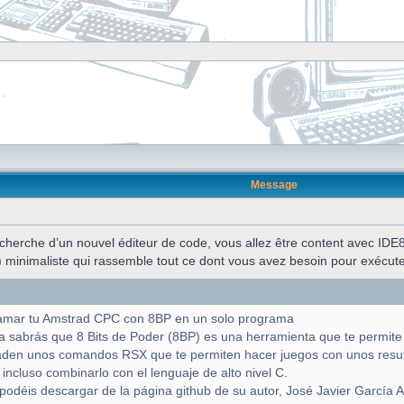
Message
echerche d’un nouvel éditeur de code, vous allez être content avec ID
inimaliste qui rassemble tout ce dont vous avez besoin pour exécute
ramar tu Amstrad CPC con 8BP en un solo programa
 ya sabrás que 8 Bits de Poder (8BP) es una herramienta que te permit
ñaden unos comandos RSX que te permiten hacer juegos con unos resul
ncluso combinarlo con el lenguaje de alto nivel C.
podéis descargar de la página github de su autor, José Javier García Ar