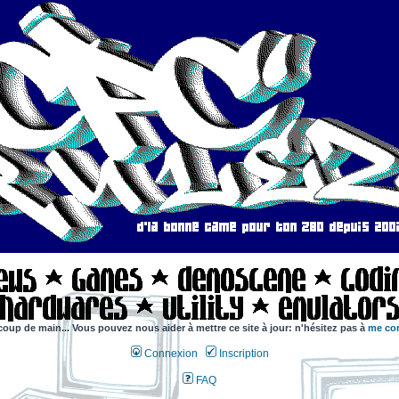
coup de main... Vous pouvez nous aider à mettre ce site à jour: n'hésitez pas à
me con
Connexion
Inscription
FAQ