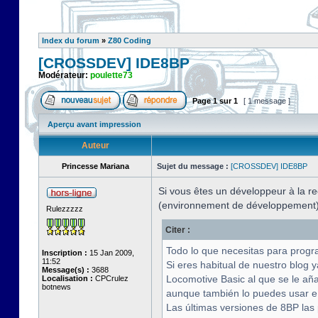
Index du forum
»
Z80 Coding
[CROSSDEV] IDE8BP
Modérateur:
poulette73
Page
1
sur
1
[ 1 message ]
Aperçu avant impression
Auteur
Princesse Mariana
Sujet du message :
[CROSSDEV] IDE8BP
Si vous êtes un développeur à la r
(environnement de développement) m
Rulezzzzz
Citer :
Todo lo que necesitas para prog
Inscription :
15 Jan 2009,
11:52
Si eres habitual de nuestro blog
Message(s) :
3688
Locomotive Basic al que se le a
Localisation :
CPCrulez
botnews
aunque también lo puedes usar e i
Las últimas versiones de 8BP las 