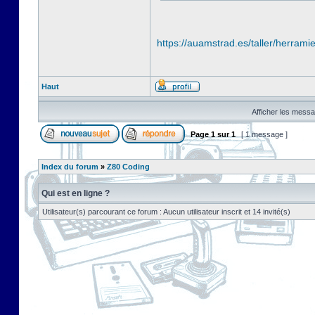
https://auamstrad.es/taller/herramie
Haut
Afficher les messa
Page
1
sur
1
[ 1 message ]
Index du forum
»
Z80 Coding
Qui est en ligne ?
Utilisateur(s) parcourant ce forum : Aucun utilisateur inscrit et 14 invité(s)