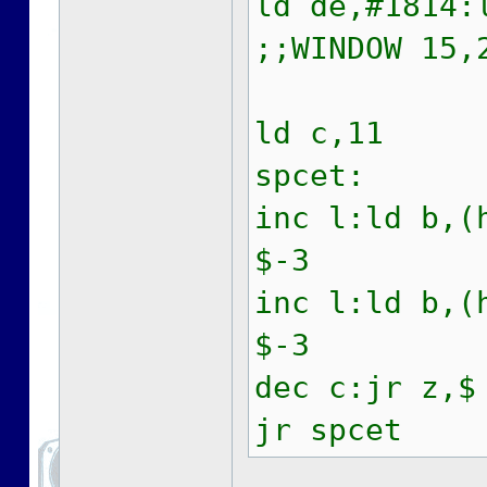
ld de,#181
;;WINDOW 15,
ld c,11
spcet:
inc l:ld b,(
$-3
inc l:ld b,(
$-3
dec c:jr z,$
jr spcet