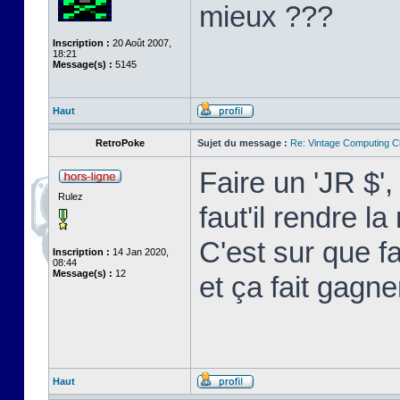
mieux ???
Inscription :
20 Août 2007,
18:21
Message(s) :
5145
Haut
RetroPoke
Sujet du message :
Re: Vintage Computing C
Faire un 'JR $'
Rulez
faut'il rendre 
C'est sur que f
Inscription :
14 Jan 2020,
08:44
Message(s) :
12
et ça fait gagne
Haut