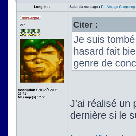
Longshot
Sujet du message :
Re: Vintage Computing
Citer :
VIP
Je suis tombé 
hasard fait bi
genre de conc
Inscription :
28 Août 2008,
23:41
Message(s) :
272
J'ai réalisé un 
dernière si le s