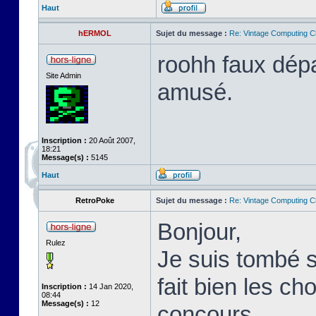
Haut
hERMOL
Sujet du message :
Re: Vintage Computing C
roohh faux dépa
Site Admin
amusé.
Inscription :
20 Août 2007,
18:21
Message(s) :
5145
Haut
RetroPoke
Sujet du message :
Re: Vintage Computing C
Bonjour,
Rulez
Je suis tombé s
fait bien les c
Inscription :
14 Jan 2020,
08:44
Message(s) :
12
concours.