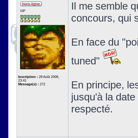
Il me semble qu
VIP
concours, qui 
En face du "poin
tuned"
Inscription :
28 Août 2008,
23:41
En principe, le
Message(s) :
272
jusqu'à la date
respecté.