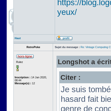
https://blog.lo
yeux/
Haut
RetroPoke
Sujet du message :
Re: Vintage Computing C
Longshot a écrit
Rulez
Citer :
Inscription :
14 Jan 2020,
08:44
Message(s) :
12
Je suis tombé 
hasard fait bi
genre de conc