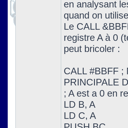
en analysant le
quand on utilis
Le CALL &BBFF
registre A à 0 
peut bricoler :
CALL #BBFF ; 
PRINCIPALE 
; A est a 0 en r
LD B, A
LD C, A
PUSH BC