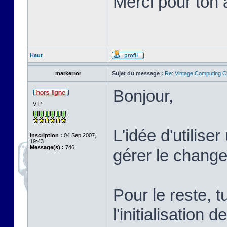
Merci pour ton a
Haut
markerror
Sujet du message :
Re: Vintage Computing C
Bonjour,
VIP
L'idée d'utilis
Inscription :
04 Sep 2007,
19:43
Message(s) :
746
gérer le change
Pour le reste, 
l'initialisation 