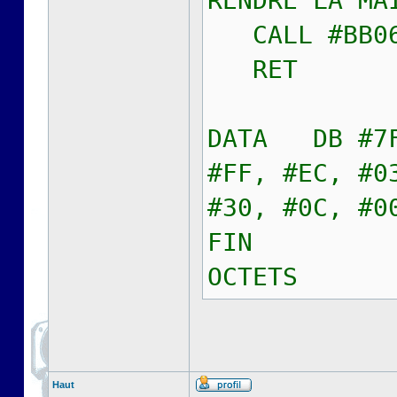
RENDRE LA MA
CALL #BB0
RET ; R
DATA DB #7F
#FF, #EC, #0
#30, #0C, #0
FIN ; 
OCTETS
Haut