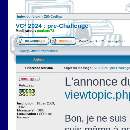
Index du forum
»
Z80 Coding
VC³ 2024 : pre-Challenge
Modérateur:
poulette73
Page
1
sur
2
[ 21 message(s) ]
Aperçu avant impression
Auteur
Princesse Mariana
Sujet du message :
VC³ 2024 : pre-Challenge
L'annonce du
Rulezzzzz
viewtopic.p
Inscription :
15 Jan 2009,
11:52
Message(s) :
3688
Localisation :
CPCrulez
Bon, je ne suis
botnews
suis même à peu