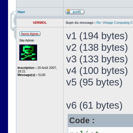
Haut
hERMOL
Sujet du message :
Re: Vintage Computing C
v1 (194 bytes)
Site Admin
v2 (138 bytes)
v3 (133 bytes)
v4 (100 bytes)
Inscription :
20 Août 2007,
18:21
Message(s) :
5145
v5 (95 bytes)
v6 (61 bytes)
Code :