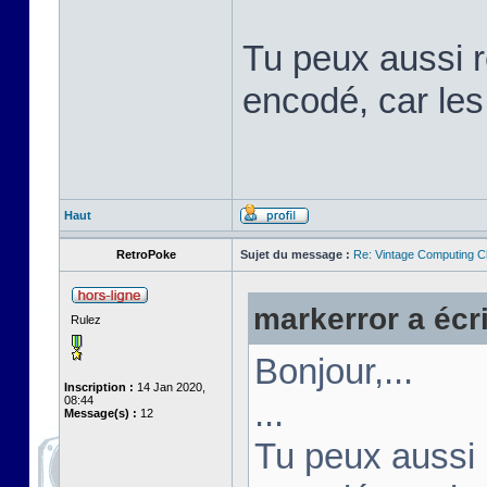
Tu peux aussi ré
encodé, car les
Haut
RetroPoke
Sujet du message :
Re: Vintage Computing C
markerror a écri
Rulez
Bonjour,...
Inscription :
14 Jan 2020,
08:44
...
Message(s) :
12
Tu peux aussi r