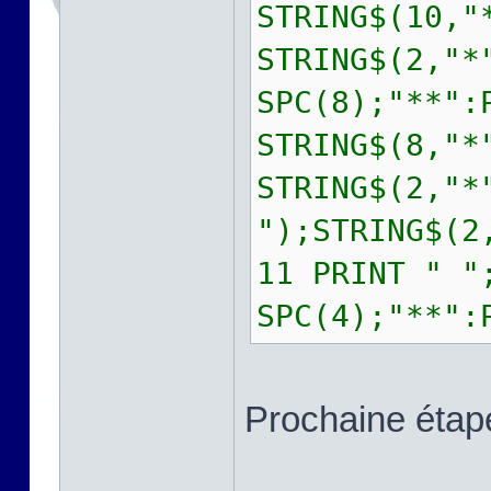
STRING$(10,"
STRING$(2,"*
SPC(8);"**":
STRING$(8,"*
STRING$(2,"*
");STRING$(2
11 PRINT " "
SPC(4);"**":
Prochaine étape 