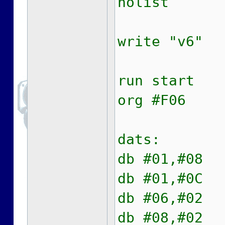
nolist
write "v6"
run start
org #F06
dats:
db #01,#08
db #01,#0C
db #06,#02
db #08,#02