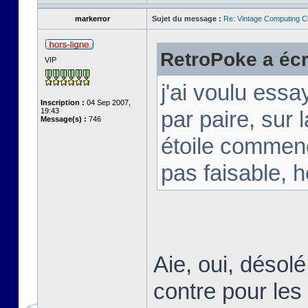
markerror
Sujet du message :
Re: Vintage Computing C
RetroPoke a écri
VIP
j'ai voulu ess
Inscription :
04 Sep 2007,
19:43
par paire, sur
Message(s) :
746
étoile commen
pas faisable, h
Aie, oui, désol
contre pour les 