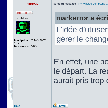
hERMOL
Sujet du message :
Re: Vintage Computing C
markerror a écri
Site Admin
L'idée d'utilis
gérer le chang
Inscription :
20 Août 2007,
18:21
Message(s) :
5145
En effet, une b
le départ. La r
aurait pris trop
Haut