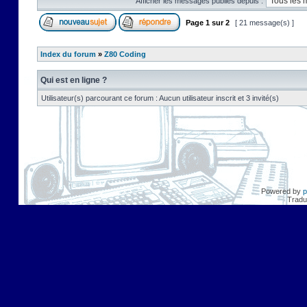
Afficher les messages publiés depuis :
Page
1
sur
2
[ 21 message(s) ]
Index du forum
»
Z80 Coding
Qui est en ligne ?
Utilisateur(s) parcourant ce forum : Aucun utilisateur inscrit et 3 invité(s)
Powered by
p
Tradu