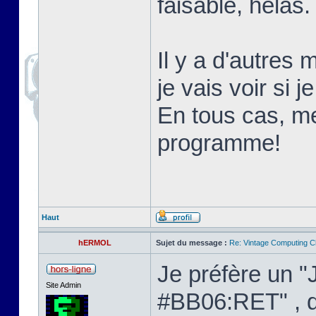
faisable, hélas.
Il y a d'autres 
je vais voir si 
En tous cas, m
programme!
Haut
hERMOL
Sujet du message :
Re: Vintage Computing C
Je préfère un "
Site Admin
#BB06:RET" , d