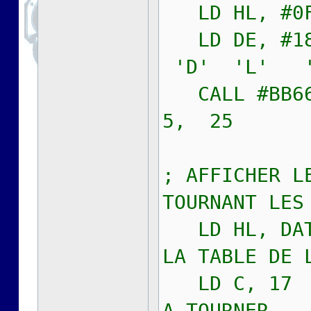
LD HL, #0F
LD DE
'D' 'L'
CALL #BB
5, 25
; AFFICHER L
TOURNANT LES
LD HL, DA
LA TABLE DE 
LD C, 17
A TOURNER