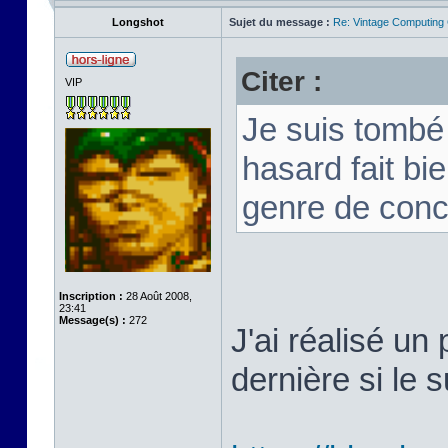
Longshot
Sujet du message :
Re: Vintage Computing
Citer :
VIP
Je suis tombé 
hasard fait bi
genre de conc
Inscription :
28 Août 2008,
23:41
Message(s) :
272
J'ai réalisé un 
dernière si le s