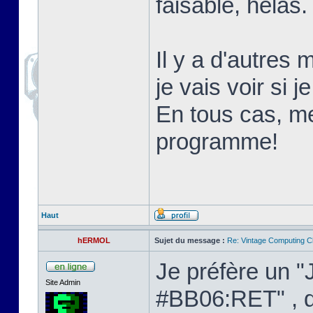
faisable, hélas.
Il y a d'autres 
je vais voir si 
En tous cas, m
programme!
Haut
hERMOL
Sujet du message :
Re: Vintage Computing C
Je préfère un "
Site Admin
#BB06:RET" , d