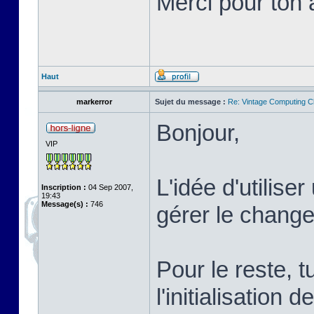
Merci pour ton a
Haut
markerror
Sujet du message :
Re: Vintage Computing C
Bonjour,
VIP
L'idée d'utilis
Inscription :
04 Sep 2007,
19:43
Message(s) :
746
gérer le change
Pour le reste, 
l'initialisation 