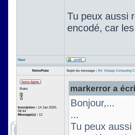
Tu peux aussi ré
encodé, car les
Haut
RetroPoke
Sujet du message :
Re: Vintage Computing C
markerror a écri
Rulez
Bonjour,...
Inscription :
14 Jan 2020,
08:44
...
Message(s) :
12
Tu peux aussi r