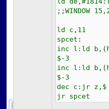
ld de,#181
;;WINDOW 15,
ld c,11
spcet:
inc l:ld b,(
$-3
inc l:ld b,(
$-3
dec c:jr z,$
jr spcet