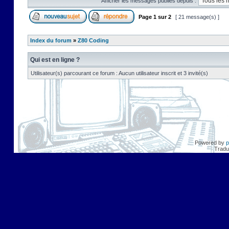
Afficher les messages publiés depuis :
Page
1
sur
2
[ 21 message(s) ]
Index du forum
»
Z80 Coding
Qui est en ligne ?
Utilisateur(s) parcourant ce forum : Aucun utilisateur inscrit et 3 invité(s)
Powered by
p
Tradu