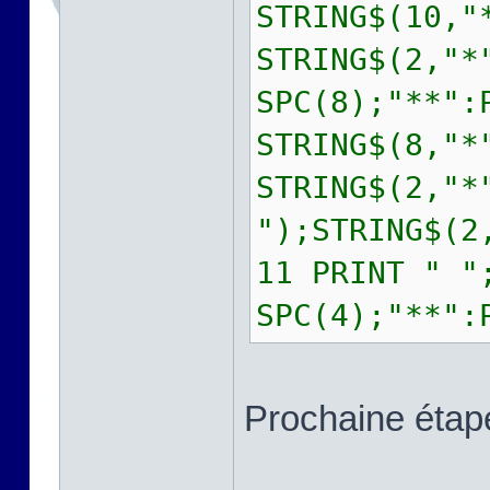
STRING$(10,"
STRING$(2,"*
SPC(8);"**":
STRING$(8,"*
STRING$(2,"*
");STRING$(2
11 PRINT " "
SPC(4);"**":
Prochaine étape 