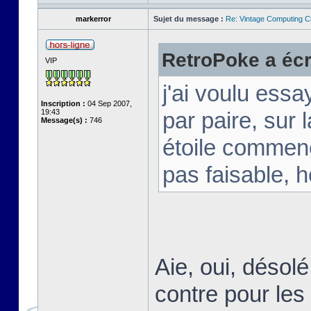
markerror
Sujet du message :
Re: Vintage Computing C
RetroPoke a écri
VIP
j'ai voulu ess
Inscription :
04 Sep 2007,
19:43
par paire, sur
Message(s) :
746
étoile commen
pas faisable, h
Aie, oui, désol
contre pour les 