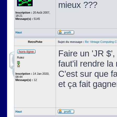
mieux ???
Inscription :
20 Août 2007,
18:21
Message(s) :
5145
Haut
RetroPoke
Sujet du message :
Re: Vintage Computing C
Faire un 'JR $'
Rulez
faut'il rendre 
C'est sur que f
Inscription :
14 Jan 2020,
08:44
Message(s) :
12
et ça fait gagne
Haut