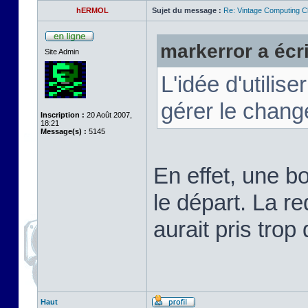
hERMOL
Sujet du message :
Re: Vintage Computing C
markerror a écri
Site Admin
L'idée d'utilis
gérer le chang
Inscription :
20 Août 2007,
18:21
Message(s) :
5145
En effet, une b
le départ. La r
aurait pris trop
Haut