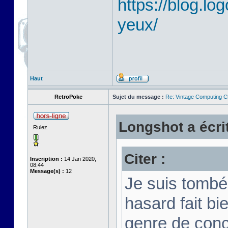
https://blog.lo
yeux/
Haut
RetroPoke
Sujet du message :
Re: Vintage Computing C
Longshot a écrit
Rulez
Citer :
Inscription :
14 Jan 2020,
08:44
Message(s) :
12
Je suis tombé 
hasard fait bi
genre de conc