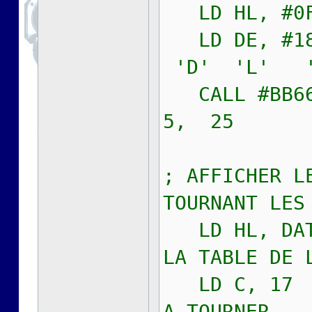
LD HL, #0F
LD DE
'D' 'L'
CALL #BB
5, 25
; AFFICHER L
TOURNANT LES
LD HL, DA
LA TABLE DE 
LD C, 17
A TOURNER