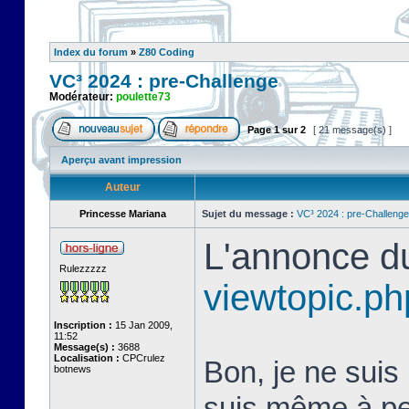
Index du forum
»
Z80 Coding
VC³ 2024 : pre-Challenge
Modérateur:
poulette73
Page
1
sur
2
[ 21 message(s) ]
Aperçu avant impression
Auteur
Princesse Mariana
Sujet du message :
VC³ 2024 : pre-Challenge
L'annonce du
Rulezzzzz
viewtopic.p
Inscription :
15 Jan 2009,
11:52
Message(s) :
3688
Localisation :
CPCrulez
Bon, je ne suis
botnews
suis même à peu