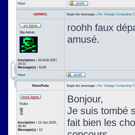
Haut
hERMOL
Sujet du message :
Re: Vintage Computing C
roohh faux dépa
Site Admin
amusé.
Inscription :
20 Août 2007,
18:21
Message(s) :
5145
Haut
RetroPoke
Sujet du message :
Re: Vintage Computing C
Bonjour,
Rulez
Je suis tombé s
fait bien les c
Inscription :
14 Jan 2020,
08:44
Message(s) :
12
concours.