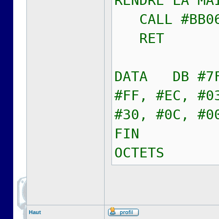
RENDRE LA MA
CALL #BB0
RET ; R
DATA DB #7F
#FF, #EC, #0
#30, #0C, #0
FIN ; 
OCTETS
Haut