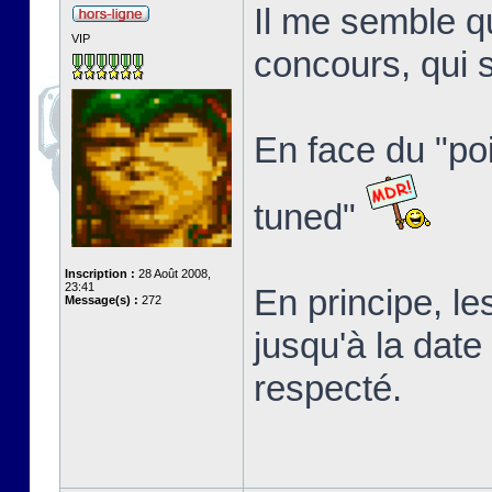
Il me semble qu
VIP
concours, qui 
En face du "poin
tuned"
Inscription :
28 Août 2008,
23:41
En principe, le
Message(s) :
272
jusqu'à la date
respecté.