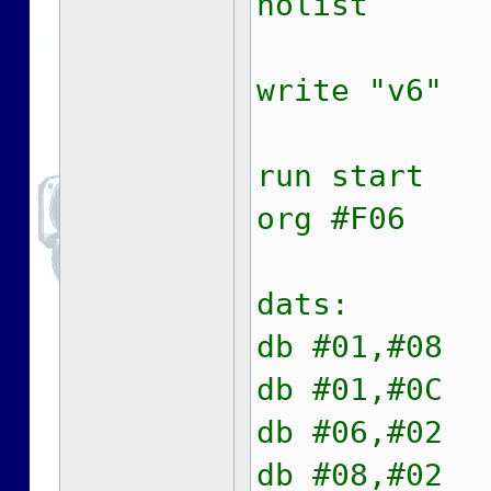
nolist
write "v6"
run start
org #F06
dats:
db #01,#08
db #01,#0C
db #06,#02
db #08,#02