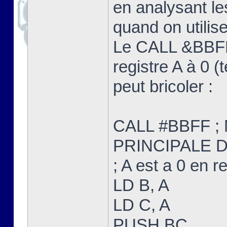
en analysant le
quand on utilis
Le CALL &BBFF
registre A à 0 
peut bricoler :
CALL #BBFF ; 
PRINCIPALE 
; A est a 0 en r
LD B, A
LD C, A
PUSH BC