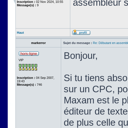
assembleur 
Inscription :
02 Nov 2024, 10:55
Message(s) :
9
Haut
markerror
Sujet du message :
Re: Débutant en assembl
Bonjour,
VIP
Si tu tiens abs
Inscription :
04 Sep 2007,
19:43
Message(s) :
746
sur un CPC, pou
Maxam est le pl
éditeur de text
de plus celle qu