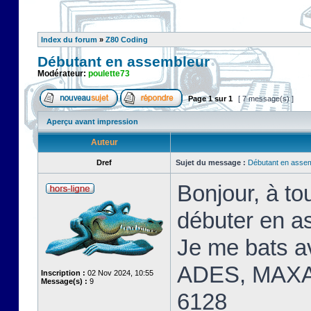
Index du forum
»
Z80 Coding
Débutant en assembleur
Modérateur:
poulette73
Page
1
sur
1
[ 7 message(s) ]
Aperçu avant impression
Auteur
Dref
Sujet du message :
Débutant en asse
Bonjour, à t
débuter en a
Je me bats 
ADES, MAXA
Inscription :
02 Nov 2024, 10:55
Message(s) :
9
6128