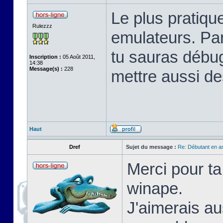
Le plus pratique
Rulezzz
emulateurs. Pa
tu sauras débu
Inscription :
05 Août 2011,
14:38
Message(s) :
228
mettre aussi de
Haut
Dref
Sujet du message :
Re: Débutant en a
Merci pour ta
winape.
J'aimerais au