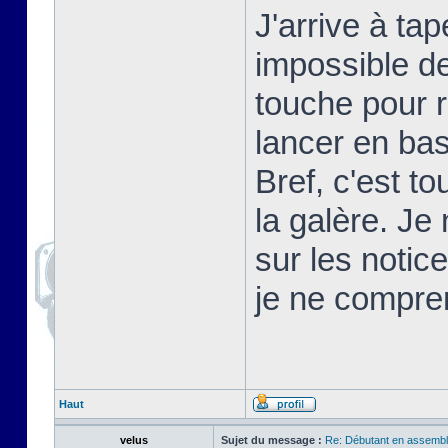
J'arrive à t
impossible d
touche pour 
lancer en basi
Bref, c'est t
la galère. Je
sur les notic
je ne compre
Haut
velus
Sujet du message :
Re: Débutant en assembl