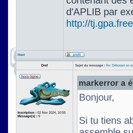
contenant des 
d'APLIB par ex
http://tj.gpa.free
Haut
Dref
Sujet du message :
Re: Débutant en a
markerror a éc
Bonjour,
Inscription :
02 Nov 2024, 10:55
Message(s) :
9
Si tu tiens a
assemble su