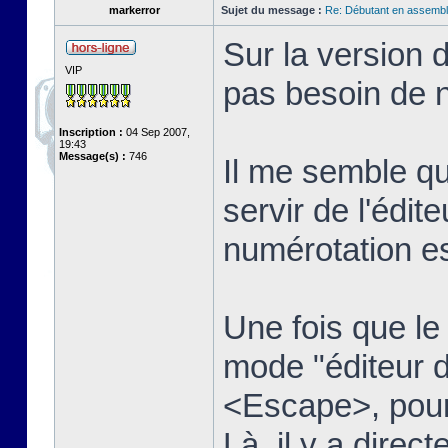
markerror
Sujet du message :
Re: Débutant en assembl
Sur la version 
VIP
pas besoin de n
Inscription :
04 Sep 2007,
19:43
Message(s) :
746
Il me semble qu
servir de l'édit
numérotation es
Une fois que le t
mode "éditeur d
<Escape>, pour 
Là, il y a dire